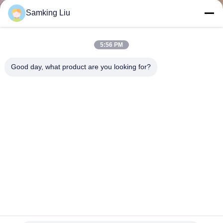
নিয়ন্ত্রণ
Samking Liu
আমাদের
5:56 PM
সাথে
Good day, what product are you looking for?
যোগাযোগ
খবর
মামলা
SITEMAP
নতুন থার্মো কিং এসআর৩ কন্ট্রোলার এইচএমআই-৩ মডেল ৪৫২৭২৬ এসআর২
গোপনীয়তা
এসআর৩ এসআর৪ এর জন্য মেরামত পরিষেবা সহ