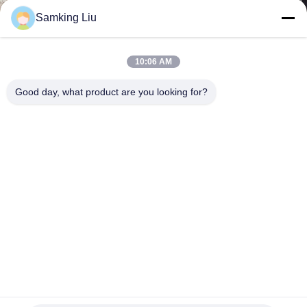
নিয়ন্ত্রণ
Samking Liu
আমাদের
10:06 AM
সাথে
Good day, what product are you looking for?
যোগাযোগ
খবর
মামলা
সাইট
ম্যাপ
কার্গো ভ্যানের জন্য ফ্রন্ট মাউন্ট করা থার্মো কিং আর 134 এ রেফ্রিজারেশন ইউনিট