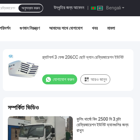
উদ্ধৃতির জন্য আবেদন
|
Bengali
অনুসন্ধান করুন
পরিদর্শন
গুণমান নিয়ন্ত্রণ
আমাদের সাথে যোগাযোগ
খবর
মামলা
প্ল্যাটফর্ম 3 ফেজ 206CC ছোট ভ্যান রেফ্রিজারেশন ইউনিট
যোগাযোগ করুন
আরও জানুন
সম্পর্কিত ভিডিও
কুলিং থার্মো কিং 2500 মি 3 ঘন্টা
রেফ্রিজারেশন ইউনিট ভ্যানগুলির জন্য
রাখুন