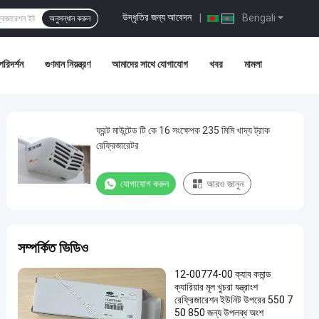
উদ্ধৃতির জন্য আবেদন
|
Bengali
অনুসন্ধান করুন
পরিদর্শন
গুণমান নিয়ন্ত্রণ
আমাদের সাথে যোগাযোগ
খবর
মামলা
ফ্রন্ট মাউন্টেড টি কে 16 সংক্ষেপক 235 মিমি খাদ্য ট্রাক
রেফ্রিজারেটর
যোগাযোগ করুন
আরও জানুন
সম্পর্কিত ভিডিও
12-00774-00 ক্যাব কমান্ড
ক্যারিয়ার মূল খুচরা যন্ত্রাংশ
রেফ্রিজারেশন ইউনিট উপরের 550 7
50 850 জন্য উপলব্ধ অংশ