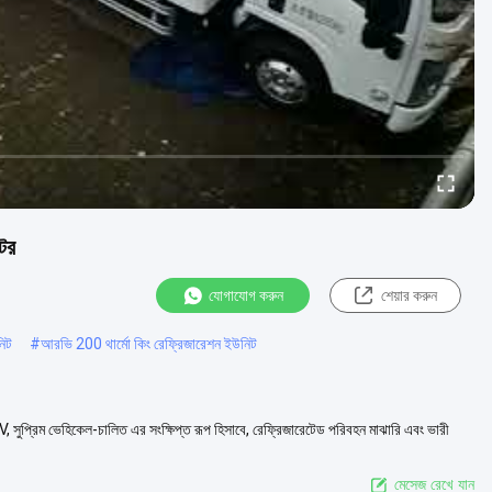
েটর
যোগাযোগ করুন
শেয়ার করুন
নিট
#
আরভি 200 থার্মো কিং রেফ্রিজারেশন ইউনিট
প্রিম ভেহিকেল-চালিত এর সংক্ষিপ্ত রূপ হিসাবে, রেফ্রিজারেটেড পরিবহন মাঝারি এবং ভারী
মেসেজ রেখে যান