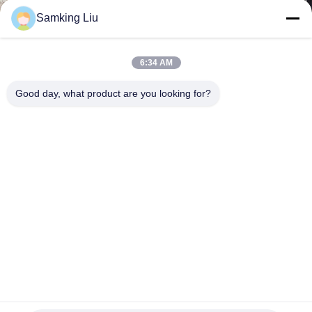
নিয়ন্ত্রণ
Samking Liu
আমাদের
6:34 AM
সাথে
Good day, what product are you looking for?
যোগাযোগ
খবর
মামলা
SITEMAP
থার্মো কিং এসভি-সিরিজ এসভি -400 এসভি -600 এসভি -800 এসভি -1000 ছোট
গোপনীয়তা
ভ্যান রেফ্রিজারেশন ইউনিট ভ্যান চিলার ইউনিট তেল মুক্ত কম্প্রেসার