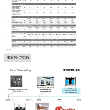
থার্মো কিং ইতিহাস