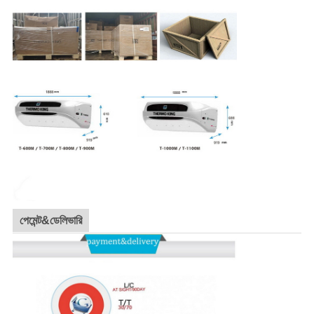
পেমেন্ট&ডেলিভারি