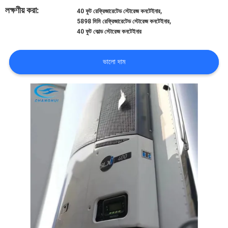
নিয়ন্ত্রণ
লক্ষণীয় করা:
,
40 ফুট রেফ্রিজারেটেড স্টোরেজ কনটেইনার
,
5898 মিমি রেফ্রিজারেটেড স্টোরেজ কনটেইনার
40 ফুট কোল্ড স্টোরেজ কনটেইনার
আমাদের
সাথে
ভালো দাম
যোগাযোগ
খবর
মামলা
সাইট
ম্যাপ