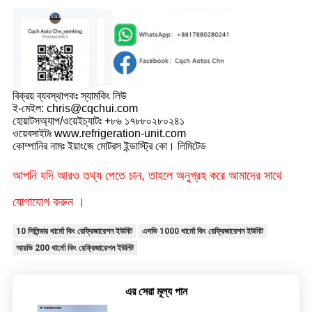
বিক্রয় ব্যবস্থাপকঃ স্যামকিং লিউ
ই-মেইল: chris@cqchui.com
হোয়াটসঅ্যাপ/ওয়েইচ্যাটঃ +৮৬ ১৭৮৮০২৮০২৪১
ওয়েবসাইটঃ www.refrigeration-unit.com
কোম্পানির নামঃ ইয়াংজে মোটরস ইন্ডাস্ট্রি কো। লিমিটেড
আপনি যদি আরও তথ্য পেতে চান, তাহলে অনুগ্রহ করে আমাদের সাথে
যোগাযোগ করুন ।
10 সিলিন্ডার থার্মো কিং রেফ্রিজারেশন ইউনিট
এসভি 1000 থার্মো কিং রেফ্রিজারেশন ইউনিট
আরভি 200 থার্মো কিং রেফ্রিজারেশন ইউনিট
এর সেরা মূল্য পান