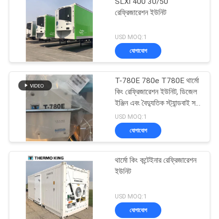
SLXi 400 30/50
রেফ্রিজারেশন ইউনিট
USD MOQ:1
যোগাযোগ
T-780E 780e T780E থার্মো
কিং রেফ্রিজারেশন ইউনিট, ডিজেল
ইঞ্জিন এবং বৈদ্যুতিক স্ট্যান্ডবাই সহ
বৈদ্যুতিক পাখা, যা চীনে তৈরি
USD MOQ:1
যোগাযোগ
থার্মো কিং কন্টেইনার রেফ্রিজারেশন
ইউনিট
USD MOQ:1
যোগাযোগ