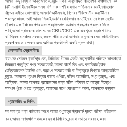
আমরা কিছু বিখ্যাত আন্তর্জাতিক ব্র্যান্ড দ্বারা অনুমোদিত পরিবেশক রাখাঃ
থার্মো কিং
,
নিউ এনার্জি ইলেকট্রিক গল্ফ বগি এবং দর্শনীয় স্থান গাড়ি
ক্লাব কার
ইনগারসোল
র্যান্ডের অধীনে কোম্পানি; আমরা
সিআইএমসি
, বিশ্বের শীর্ষস্থানীয় কনটেইনার
প্রস্তুতকারক, তাই আমরা সিআইএমসির রেফ্রিজার কনটেইনার, রেফ্রিজারেটেড
ট্রেলার এবং ট্রাকের পণ্য এবং প্রযুক্তিগত সমাধান প্রকল্পের প্রস্তাব দিতে
পারি;আমরা গ্রাহককে ভাল মানের CBU/CKD এবং এর খুচরা যন্ত্রাংশ দিয়ে
বাণিজ্যিক যানবাহন সরবরাহ করতে পারি.
আমরা আপনার অনুরোধে সেরা কাস্টমাইজড
প্রকল্প করতে চমৎকার এবং অভিজ্ঞ প্রকৌশলী একটি গ্রুপ রাখা।
কোম্পানির প্রোফাইলঃ
ইয়াংজে মোটরস ইন্ডাস্ট্রি কো, লিমিটেড চীনের একটি নেতৃস্থানীয় পরিবহন তাপমাত্রা
নিয়ন্ত্রণ প্রযুক্তি পণ্য সরবরাহকারী,আমরা থার্মো কিং এবং ক্যারিয়ার ট্রাক
রেফ্রিজারেশন ইউনিট এবং যন্ত্রাংশ সরবরাহ করি যা বিশ্বজুড়ে বিখ্যাত আন্তর্জাতিক
ব্র্যান্ড. আমাদের প্রধান বিক্রয় বাজার এশিয়া, দক্ষিণ আমেরিকা, মধ্যপ্রাচ্য,, এবং
আফ্রিকা. আমরা আপনার প্রয়োজনের জন্য সঠিক পরিবহন তাপমাত্রা নিয়ন্ত্রণ
সমাধান খুঁজে পেতে প্রস্তুত, আমাদের সাথে যোগাযোগ করুন, আপনাকে ধন্যবাদ!
প্যাকেজিং ও শিপিং
সব সমাপ্ত পণ্য পাঠানোর আগে আমরা শুধুমাত্র স্ট্যান্ডার্ড দৃঢ়তা পরীক্ষা পরিচালনা
করব.আমরা পণ্যগুলি গ্রাহকের দ্বারা নির্ধারিত বন্দর বা স্থানে সরবরাহ করব.