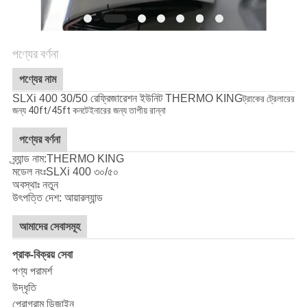
গোপনীয়তা
নীতি
পণ্যের বর্ণনা
পণ্যের নাম
SLXi 400 30/50 রেফ্রিজারেশন ইউনিট THERMO KING
ট্রাকের ট্রেলারের
জন্য 40ft/45ft কনটেইনারের জন্য তাপীয় রান্না
পণ্যের বর্ণনা
ব্র্যান্ড নাম:THERMO KING
মডেল নংঃ
SLXi 400 ৩০/৫০
অবস্থাঃ নতুন
উৎপত্তি দেশ: আয়ারল্যান্ড
আমাদের সেবাসমূহ
প্রাক-বিক্রয় সেবা
পণ্য পরামর্শ
উদ্ধৃতি
প্রোগ্রাম ডিজাইন