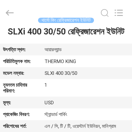
YANGTZE
MOTORS
INDUSTRY
CO.,
LIMITED.
থার্মো কিং রেফ্রিজারেশন ইউনিট
All
Rights
SLXi 400 30/50 রেফ্রিজারেশন ইউনিট
বাড়ি
Reserved.
পণ্য
উৎপত্তি স্থল:
আয়ারল্যান্ড
পরিচিতিমুলক নাম:
THERMO KING
আমাদের
মডেল নম্বার:
SLXI 400 30/50
সম্বন্ধে
ন্যূনতম চাহিদার
1
পরিমাণ:
কারখানা
মূল্য:
USD
পরিদর্শন
প্যাকেজিং বিবরণ:
স্ট্যান্ডার্ড পার্কিং
পরিশোধের শর্ত:
এল / সি, টি / টি, ওয়েস্টার্ন ইউনিয়ন, মানিগ্রাম
গুণমান