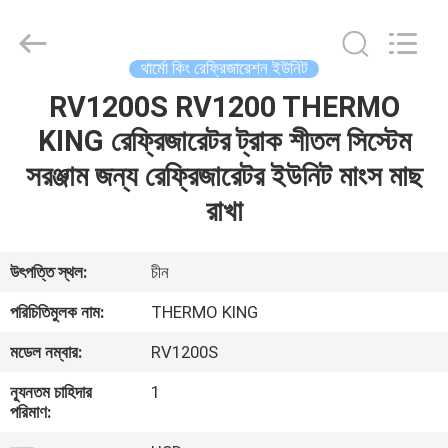
YANGTZE
MOTORS
INDUSTRY
CO.,
LIMITED.
থার্মো কিং রেফ্রিজারেশন ইউনিট
All
Rights
RV1200S RV1200 THERMO
বাড়ি
Reserved.
KING রেফ্রিজারেটর ট্রাক শীতল সিস্টেম
পণ্য
সরঞ্জাম জন্য রেফ্রিজারেটর ইউনিট মাংস মাছ
রাখা
আমাদের
সম্বন্ধে
উৎপত্তি স্থল:
চীন
পরিচিতিমুলক নাম:
THERMO KING
কারখানা
মডেল নম্বার:
RV1200S
পরিদর্শন
ন্যূনতম চাহিদার
1
পরিমাণ:
গুণমান