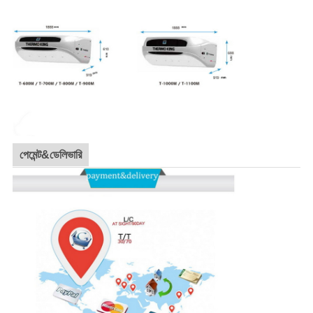
পেমেন্ট&ডেলিভারি