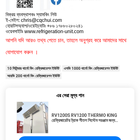
বিক্রয় ব্যবস্থাপকঃ স্যামকিং লিউ
ই-মেইল: chris@cqchui.com
হোয়াটসঅ্যাপ/ওয়েইচ্যাটঃ +৮৬ ১৭৮৮০২৮০২৪১
ওয়েবসাইটঃ www.refrigeration-unit.com
আপনি যদি আরও তথ্য পেতে চান, তাহলে অনুগ্রহ করে আমাদের সাথে
যোগাযোগ করুন ।
10 সিলিন্ডার থার্মো কিং রেফ্রিজারেশন ইউনিট
এসভি 1000 থার্মো কিং রেফ্রিজারেশন ইউনিট
আরভি 200 থার্মো কিং রেফ্রিজারেশন ইউনিট
এর সেরা মূল্য পান
RV1200S RV1200 THERMO KING
রেফ্রিজারেটর ট্রাক শীতল সিস্টেম সরঞ্জাম জন্য
রেফ্রিজারেটর ইউনিট মাংস মাছ রাখা