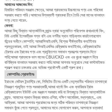
আমাদের আজকের দিন:
হিমায়িত পরিবহন সরঞ্জাম ক্ষেত্রে, আমরা গ্রাহকদের উচ্চমানের পণ্য এবং পরিষেবা
সরবরাহ করতে পারি।আমাদের বিশ্বব্যাপী গ্রাহকরা চীনে তৈরি সেরা মানের যানবাহন
পণ্য পেতে পারেন.
কেননা:
আমরা কিছু বিখ্যাত আন্তর্জাতিক ব্র্যান্ড দ্বারা অনুমোদিত পরিবেশক রাখাঃ
থার্মো কিং
,
নিউ এনার্জি ইলেকট্রিক গল্ফ বগি এবং দর্শনীয় স্থান গাড়ি
ক্লাব কার
ইনগারসোল
র্যান্ডের অধীনে কোম্পানি; আমরা
সিআইএমসি
, বিশ্বের শীর্ষস্থানীয় কনটেইনার
প্রস্তুতকারক, তাই আমরা সিআইএমসির রেফ্রিজার কনটেইনার, রেফ্রিজারেটেড
ট্রেলার এবং ট্রাকের পণ্য এবং প্রযুক্তিগত সমাধান প্রকল্পের প্রস্তাব দিতে
পারি;আমরা গ্রাহককে ভাল মানের CBU/CKD এবং এর খুচরা যন্ত্রাংশ দিয়ে
বাণিজ্যিক যানবাহন সরবরাহ করতে পারি.
আমরা আপনার অনুরোধে সেরা কাস্টমাইজড
প্রকল্প করতে চমৎকার এবং অভিজ্ঞ প্রকৌশলী একটি গ্রুপ রাখা।
কোম্পানির প্রোফাইলঃ
ইয়াংজে মোটরস ইন্ডাস্ট্রি কো, লিমিটেড চীনের একটি নেতৃস্থানীয় পরিবহন তাপমাত্রা
নিয়ন্ত্রণ প্রযুক্তি পণ্য সরবরাহকারী,আমরা থার্মো কিং এবং ক্যারিয়ার ট্রাক
রেফ্রিজারেশন ইউনিট এবং যন্ত্রাংশ সরবরাহ করি যা বিশ্বজুড়ে বিখ্যাত আন্তর্জাতিক
ব্র্যান্ড. আমাদের প্রধান বিক্রয় বাজার এশিয়া, দক্ষিণ আমেরিকা, মধ্যপ্রাচ্য,, এবং
আফ্রিকা. আমরা আপনার প্রয়োজনের জন্য সঠিক পরিবহন তাপমাত্রা নিয়ন্ত্রণ
সমাধান খুঁজে পেতে প্রস্তুত, আমাদের সাথে যোগাযোগ করুন, আপনাকে ধন্যবাদ!