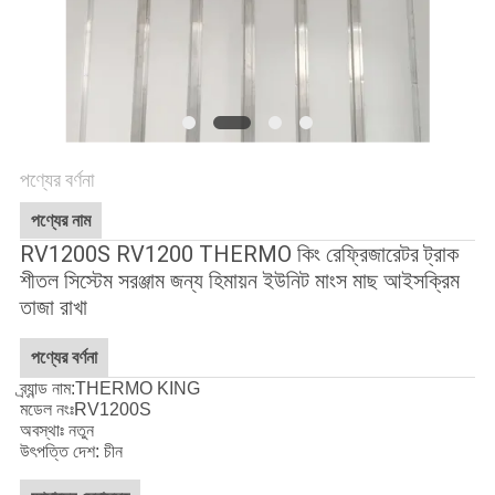
গোপনীয়তা
নীতি
পণ্যের বর্ণনা
পণ্যের নাম
RV1200S RV1200 THERMO কিং রেফ্রিজারেটর ট্রাক
শীতল সিস্টেম সরঞ্জাম জন্য হিমায়ন ইউনিট মাংস মাছ আইসক্রিম
তাজা রাখা
পণ্যের বর্ণনা
ব্র্যান্ড নাম:THERMO KING
মডেল নংঃ
RV1200S
অবস্থাঃ নতুন
উৎপত্তি দেশ: চীন