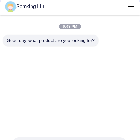
Samking Liu
মডেল লেজেন্ড L-1880 30/50 THERMO KING নতুন ট্রেলার রেফ্রিজারেশন ইউনিট
এশিয়া প্যাসিফিক বাজার ভাল জ্বালানী অর্থনীতি এবং শক্তিশালী শীতল কর্মক্ষমতা
6:08 PM
টি-৮৮০ প্রো টি-৮০ টি-৬৮০প্রো/টি-৭৮০প্রো/টি-১০৮০প্রো/টি-১২৮০প্রো
রেফ্রিজারেটর কুলিং সরঞ্জাম ইউনিট স্বচালিত ট্রাক বক্স থার্মো কিং
Good day, what product are you looking for?
সব
থার্মো কিং রেফ্রিজারেশন 
থার্মো কিং ভ্যান 
ইউনিট
রেফ্রিজারেশন ইউনিট
ক্যারিয়ার রেফ্রিজারেশন 
থার্মো কিং অংশ
ইউনিট
ক্যারিয়ার রেফ্রিজারেশন 
থার্মো কিং রেফ্রিজারেটেড 
যন্ত্রাংশ
ট্রাক
থার্মো কিং টি সিরিজ
ইসুজু ফ্রিজ ট্রাক