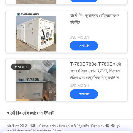
থার্মো কিং কন্টেইনার রেফ্রিজারেশন
ইউনিট
USD MOQ:1
যোগাযোগ
T-780E 780e T780E থার্মো
কিং রেফ্রিজারেশন ইউনিট, ডিজেল
ইঞ্জিন এবং বৈদ্যুতিক স্ট্যান্ডবাই সহ
বৈদ্যুতিক পাখা, যা চীনে তৈরি
USD MOQ:1
যোগাযোগ
থার্মো কিং রেফ্রিজারেশন ইউনিট
থার্মো কিং SLXi 400 রেফ্রিজারেশন ইউনিট স্টেজ V গ্রিনটেক ইঞ্জিন এবং 40-45 ফুট
কনটেইনারের জন্য নির্ভুল তাপমাত্রা নিয়ন্ত্রণ