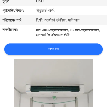
মূল্য:
USD
নিয়ন্ত্রণ
প্যাকেজিং বিবরণ:
স্ট্যান্ডার্ড পার্কিং
আমাদের
পরিশোধের শর্ত:
টি/টি, ওয়েস্টার্ন ইউনিয়ন, মানিগ্রাম
সাথে
লক্ষণীয় করা:
,
,
RV1200S রেফ্রিজারেশন ইউনিট
9.5 মিটার রেফ্রিজারেশন ইউনিট
ট্রাক থার্মো কিং রেফ্রিজারেশন ইউনিট
যোগাযোগ
ভালো দাম
খবর
মামলা
সাইট
ম্যাপ