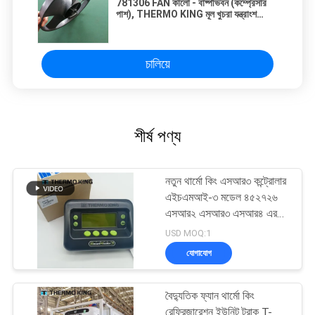
781306 FAN কালো - বাষ্পীভবন (কম্প্রেসার
পাশ), THERMO KING মূল খুচরা যন্ত্রাংশ
রেফ্রিজারেটর ফ্যান
চালিয়ে
শীর্ষ পণ্য
নতুন থার্মো কিং এসআর৩ কন্ট্রোলার
এইচএমআই-৩ মডেল ৪৫২৭২৬
এসআর২ এসআর৩ এসআর৪ এর
জন্য মেরামত পরিষেবা সহ
USD MOQ:1
যোগাযোগ
বৈদ্যুতিক ফ্যান থার্মো কিং
রেফ্রিজারেশন ইউনিট ট্রাক T-