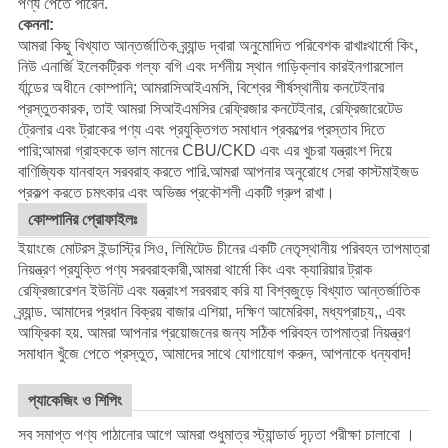
পণ্য পেতে পারেন.
কেননা:
আমরা কিছু বিখ্যাত আন্তর্জাতিক ব্র্যান্ড দ্বারা অনুমোদিত পরিবেশক রাখাঃ
থার্মো কিং
,
নিউ এনার্জি ইলেকট্রিক গল্ফ বগি এবং দর্শনীয় স্থান গাড়ি
ক্লাব কার
ইনগারসোল
র্যান্ডের অধীনে কোম্পানি; আমরা
সিআইএমসি
, বিশ্বের শীর্ষস্থানীয় কনটেইনার
প্রস্তুতকারক, তাই আমরা সিআইএমসির রেফ্রিজার কনটেইনার, রেফ্রিজারেটেড
ট্রেলার এবং ট্রাকের পণ্য এবং প্রযুক্তিগত সমাধান প্রকল্পের প্রস্তাব দিতে
পারি;আমরা গ্রাহককে ভাল মানের CBU/CKD এবং এর খুচরা যন্ত্রাংশ দিয়ে
বাণিজ্যিক যানবাহন সরবরাহ করতে পারি.
আমরা আপনার অনুরোধে সেরা কাস্টমাইজড
প্রকল্প করতে চমৎকার এবং অভিজ্ঞ প্রকৌশলী একটি গ্রুপ রাখা।
কোম্পানির প্রোফাইলঃ
ইয়াংজে মোটরস ইন্ডাস্ট্রি সিও, লিমিটেড চীনের একটি নেতৃস্থানীয় পরিবহন তাপমাত্রা
নিয়ন্ত্রণ প্রযুক্তি পণ্য সরবরাহকারী,আমরা থার্মো কিং এবং ক্যারিয়ার ট্রাক
রেফ্রিজারেশন ইউনিট এবং যন্ত্রাংশ সরবরাহ করি যা বিশ্বজুড়ে বিখ্যাত আন্তর্জাতিক
ব্র্যান্ড. আমাদের প্রধান বিক্রয় বাজার এশিয়া, দক্ষিণ আমেরিকা, মধ্যপ্রাচ্য,, এবং
আফ্রিকা হয়. আমরা আপনার প্রয়োজনের জন্য সঠিক পরিবহন তাপমাত্রা নিয়ন্ত্রণ
সমাধান খুঁজে পেতে প্রস্তুত, আমাদের সাথে যোগাযোগ করুন, আপনাকে ধন্যবাদ!
প্যাকেজিং ও শিপিং
সব সমাপ্ত পণ্য পাঠানোর আগে আমরা শুধুমাত্র স্ট্যান্ডার্ড দৃঢ়তা পরীক্ষা চালাবো ।