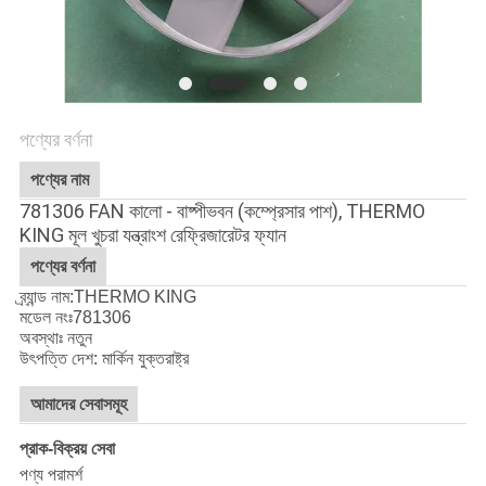
নীতি
পণ্যের বর্ণনা
পণ্যের নাম
781306 FAN কালো - বাষ্পীভবন (কম্প্রেসার পাশ), THERMO
KING মূল খুচরা যন্ত্রাংশ রেফ্রিজারেটর ফ্যান
পণ্যের বর্ণনা
ব্র্যান্ড নাম:THERMO KING
মডেল নংঃ
781306
অবস্থাঃ নতুন
উৎপত্তি দেশ: মার্কিন যুক্তরাষ্ট্র
আমাদের সেবাসমূহ
প্রাক-বিক্রয় সেবা
পণ্য পরামর্শ