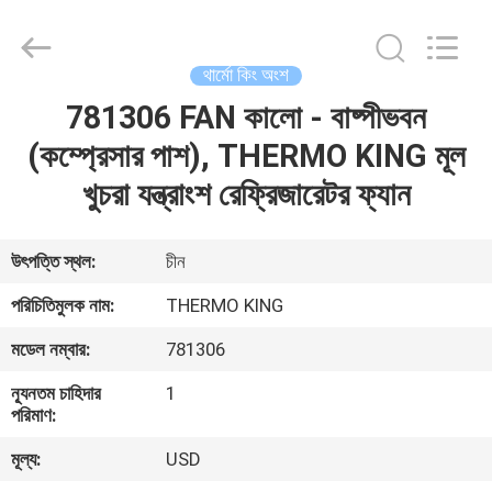
YANGTZE
MOTORS
INDUSTRY
CO.,
LIMITED.
থার্মো কিং অংশ
All
Rights
781306 FAN কালো - বাষ্পীভবন
বাড়ি
Reserved.
(কম্প্রেসার পাশ), THERMO KING মূল
পণ্য
খুচরা যন্ত্রাংশ রেফ্রিজারেটর ফ্যান
আমাদের
উৎপত্তি স্থল:
চীন
সম্বন্ধে
পরিচিতিমুলক নাম:
THERMO KING
মডেল নম্বার:
781306
কারখানা
ন্যূনতম চাহিদার
1
পরিদর্শন
পরিমাণ:
মূল্য:
USD
গুণমান