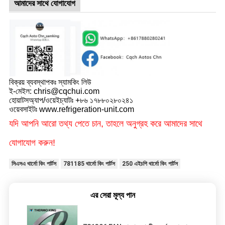
আমাদের সাথে যোগাযোগ
বিক্রয় ব্যবস্থাপকঃ স্যামকিং লিউ
ই-মেইল: chris@cqchui.com
হোয়াটসঅ্যাপ/ওয়েইচ্যাটঃ +৮৬ ১৭৮৮০২৮০২৪১
ওয়েবসাইটঃ www.refrigeration-unit.com
যদি আপনি আরো তথ্য পেতে চান, তাহলে অনুগ্রহ করে আমাদের সাথে
যোগাযোগ করুন!
সিএসএ থার্মো কিং পার্টস
781185 থার্মো কিং পার্টস
250 এইচপি থার্মো কিং পার্টস
এর সেরা মূল্য পান