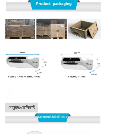
পেমেন্ট&ডেলিভারি