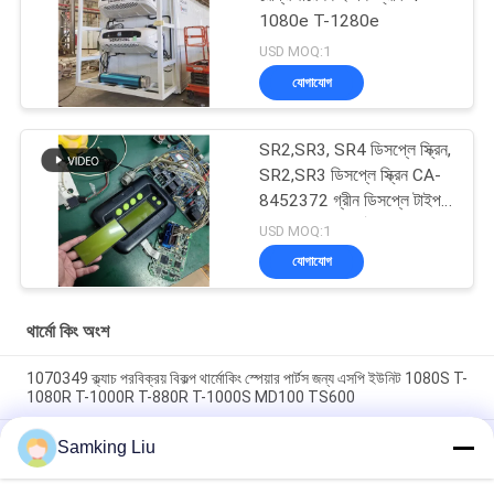
1080e T-1280e
USD MOQ:1
যোগাযোগ
SR2,SR3, SR4 ডিসপ্লে স্ক্রিন,
SR2,SR3 ডিসপ্লে স্ক্রিন CA-
8452372 গ্রীন ডিসপ্লে টাইপ
এলসিডি স্ক্রিন থার্মো কিং SB210
USD MOQ:1
SB230 HMIs আফটারমার্কেট
যোগাযোগ
স্পেয়ার পার্টস
থার্মো কিং অংশ
1070349 ক্ল্যাচ পরবিক্রয় বিকল্প থার্মোকিং স্পেয়ার পার্টস জন্য এসপি ইউনিট 1080S T-
1080R T-1000R T-880R T-1000S MD100 TS600
থার্মোকিং ক্লাচ 1070349 রেফ্রিজারেটরের জন্য খুচরা যন্ত্রাংশ এসপি ইউনিট টি -1080
Samking Liu
এস টি -1080 আর টি -1000 আর টি -880 আর টি -1000 এস এমডি 100 টিএস
600 এর জন্য