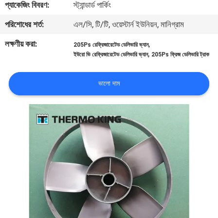
প্যাকেজিং বিবরণ:
স্ট্যান্ডার্ড পার্কিং
নিয়ন্ত্রণ
পরিশোধের শর্ত:
এল/সি, টি/টি, ওয়েস্টার্ন ইউনিয়ন, মানিগ্রাম
আমাদের
লক্ষণীয় করা:
,
205Ps রেফ্রিজারেটেড ডেলিভারি ভ্যান
,
ইউরো ভি রেফ্রিজারেটেড ডেলিভারি ভ্যান
205Ps ফ্রিজ ডেলিভারি ট্রাক
সাথে
যোগাযোগ
ভালো দাম
খবর
মামলা
SITEMAP
গোপনীয়তা