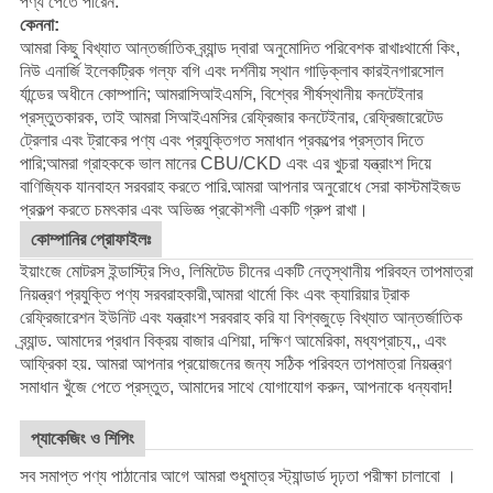
পণ্য পেতে পারেন.
কেননা:
আমরা কিছু বিখ্যাত আন্তর্জাতিক ব্র্যান্ড দ্বারা অনুমোদিত পরিবেশক রাখাঃ
থার্মো কিং
,
নিউ এনার্জি ইলেকট্রিক গল্ফ বগি এবং দর্শনীয় স্থান গাড়ি
ক্লাব কার
ইনগারসোল
র্যান্ডের অধীনে কোম্পানি; আমরা
সিআইএমসি
, বিশ্বের শীর্ষস্থানীয় কনটেইনার
প্রস্তুতকারক, তাই আমরা সিআইএমসির রেফ্রিজার কনটেইনার, রেফ্রিজারেটেড
ট্রেলার এবং ট্রাকের পণ্য এবং প্রযুক্তিগত সমাধান প্রকল্পের প্রস্তাব দিতে
পারি;আমরা গ্রাহককে ভাল মানের CBU/CKD এবং এর খুচরা যন্ত্রাংশ দিয়ে
বাণিজ্যিক যানবাহন সরবরাহ করতে পারি.
আমরা আপনার অনুরোধে সেরা কাস্টমাইজড
প্রকল্প করতে চমৎকার এবং অভিজ্ঞ প্রকৌশলী একটি গ্রুপ রাখা।
কোম্পানির প্রোফাইলঃ
ইয়াংজে মোটরস ইন্ডাস্ট্রি সিও, লিমিটেড চীনের একটি নেতৃস্থানীয় পরিবহন তাপমাত্রা
নিয়ন্ত্রণ প্রযুক্তি পণ্য সরবরাহকারী,আমরা থার্মো কিং এবং ক্যারিয়ার ট্রাক
রেফ্রিজারেশন ইউনিট এবং যন্ত্রাংশ সরবরাহ করি যা বিশ্বজুড়ে বিখ্যাত আন্তর্জাতিক
ব্র্যান্ড. আমাদের প্রধান বিক্রয় বাজার এশিয়া, দক্ষিণ আমেরিকা, মধ্যপ্রাচ্য,, এবং
আফ্রিকা হয়. আমরা আপনার প্রয়োজনের জন্য সঠিক পরিবহন তাপমাত্রা নিয়ন্ত্রণ
সমাধান খুঁজে পেতে প্রস্তুত, আমাদের সাথে যোগাযোগ করুন, আপনাকে ধন্যবাদ!
প্যাকেজিং ও শিপিং
সব সমাপ্ত পণ্য পাঠানোর আগে আমরা শুধুমাত্র স্ট্যান্ডার্ড দৃঢ়তা পরীক্ষা চালাবো ।