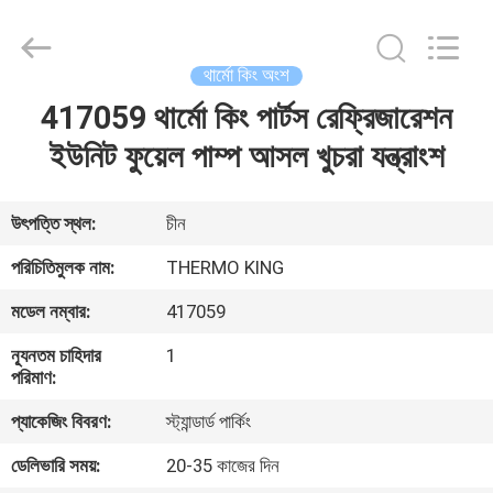
YANGTZE
MOTORS
INDUSTRY
CO.,
LIMITED.
থার্মো কিং অংশ
All
Rights
417059 থার্মো কিং পার্টস রেফ্রিজারেশন
বাড়ি
Reserved.
ইউনিট ফুয়েল পাম্প আসল খুচরা যন্ত্রাংশ
পণ্য
উৎপত্তি স্থল:
চীন
আমাদের
পরিচিতিমুলক নাম:
THERMO KING
সম্বন্ধে
মডেল নম্বার:
417059
ন্যূনতম চাহিদার
1
কারখানা
পরিমাণ:
পরিদর্শন
প্যাকেজিং বিবরণ:
স্ট্যান্ডার্ড পার্কিং
ডেলিভারি সময়:
20-35 কাজের দিন
গুণমান