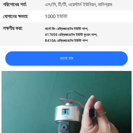
পরিশোধের শর্ত:
এল/সি, টি/টি, ওয়েস্টার্ন ইউনিয়ন, মানিগ্রাম
নিয়ন্ত্রণ
যোগানের ক্ষমতা:
1000 ইউনিট
আমাদের
লক্ষণীয় করা:
,
থার্মো কিং রেফ্রিজারেটেড ইউনিট পাম্প
,
সাথে
417059 রেফ্রিজারেটেড ইউনিট ফুয়েল পাম্প
R410A রেফ্রিজারেটেড ইউনিট পাম্প
যোগাযোগ
ভালো দাম
খবর
মামলা
সাইট
ম্যাপ