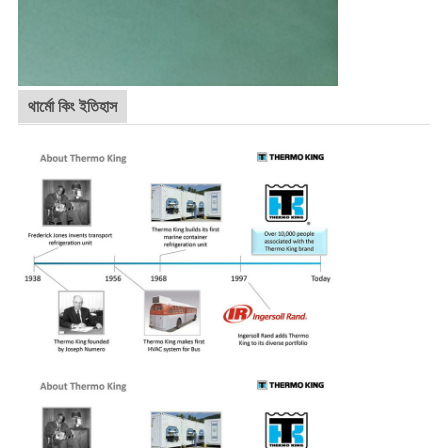
থার্মো কিং ইতিহাস