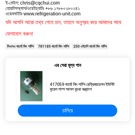
ই-মেইল: chris@cqchui.com
হোয়াটসঅ্যাপ/ওয়েইচ্যাটঃ +৮৬ ১৭৮৮০২৮০২৪১
ওয়েবসাইটঃ www.refrigeration-unit.com
যদি আপনি আরো তথ্য পেতে চান, তাহলে অনুগ্রহ করে আমাদের সাথে
যোগাযোগ করুন!
সিএসএ থার্মো কিং পার্টস
781185 থার্মো কিং পার্টস
250 এইচপি থার্মো কিং পার্টস
এর সেরা মূল্য পান
417059 থার্মো কিং পার্টস রেফ্রিজারেশন ইউনিট
ফুয়েল পাম্প আসল খুচরা যন্ত্রাংশ
চালিয়ে