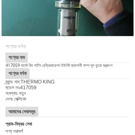
গোপনীয়তা
নীতি
পণ্যের বর্ণনা
পণ্যের নাম
417059 থার্মো কিং পার্টস রেফ্রিজারেশন ইউনিট জ্বালানী পাম্প মূল খুচরা যন্ত্রাংশ
পণ্যের বর্ণনা
ব্র্যান্ড নাম:THERMO KING
মডেল নংঃ
417059
অবস্থাঃ নতুন
দেশঃ মেক্সিকো
আমাদের সেবাসমূহ
প্রাক-বিক্রয় সেবা
পণ্য পরামর্শ