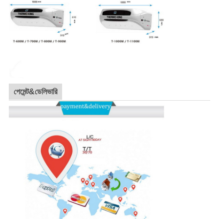
পেমেন্ট&ডেলিভারি