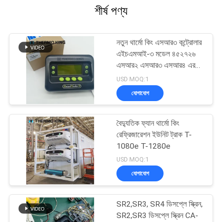
শীর্ষ পণ্য
নতুন থার্মো কিং এসআর৩ কন্ট্রোলার
এইচএমআই-৩ মডেল ৪৫২৭২৬
এসআর২ এসআর৩ এসআর৪ এর
জন্য মেরামত পরিষেবা সহ
USD MOQ:1
যোগাযোগ
বৈদ্যুতিক ফ্যান থার্মো কিং
রেফ্রিজারেশন ইউনিট ট্রাক T-
1080e T-1280e
USD MOQ:1
যোগাযোগ
SR2,SR3, SR4 ডিসপ্লে স্ক্রিন,
SR2,SR3 ডিসপ্লে স্ক্রিন CA-