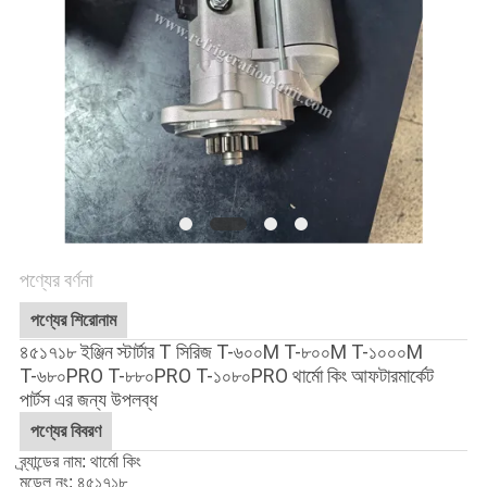
নীতি
পণ্যের বর্ণনা
পণ্যের শিরোনাম
৪৫১৭১৮ ইঞ্জিন স্টার্টার T সিরিজ T-৬০০M T-৮০০M T-১০০০M
T-৬৮০PRO T-৮৮০PRO T-১০৮০PRO থার্মো কিং আফটারমার্কেট
পার্টস এর জন্য উপলব্ধ
পণ্যের বিবরণ
ব্র্যান্ডের নাম: থার্মো কিং
মডেল নং:
৪৫১৭১৮