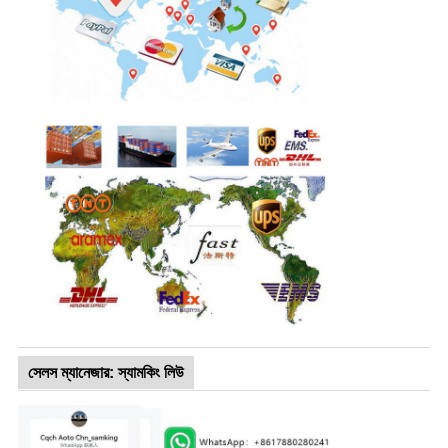
সেলস ম্যানেজার: স্যামকিং লিউ