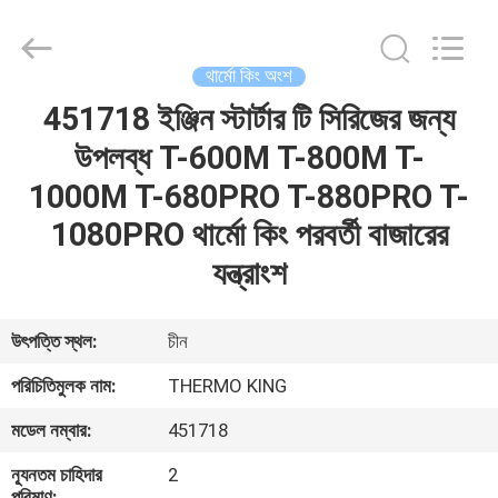
YANGTZE
MOTORS
INDUSTRY
CO.,
LIMITED.
থার্মো কিং অংশ
All
Rights
451718 ইঞ্জিন স্টার্টার টি সিরিজের জন্য
বাড়ি
Reserved.
উপলব্ধ T-600M T-800M T-
পণ্য
1000M T-680PRO T-880PRO T-
1080PRO থার্মো কিং পরবর্তী বাজারের
আমাদের
যন্ত্রাংশ
সম্বন্ধে
উৎপত্তি স্থল:
চীন
কারখানা
পরিচিতিমুলক নাম:
THERMO KING
পরিদর্শন
মডেল নম্বার:
451718
ন্যূনতম চাহিদার
2
গুণমান
পরিমাণ: