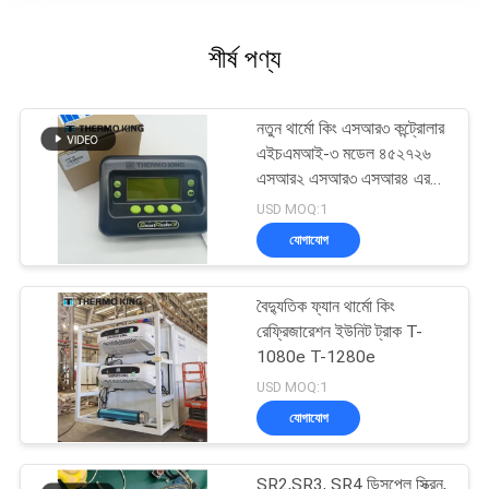
শীর্ষ পণ্য
নতুন থার্মো কিং এসআর৩ কন্ট্রোলার
এইচএমআই-৩ মডেল ৪৫২৭২৬
এসআর২ এসআর৩ এসআর৪ এর
জন্য মেরামত পরিষেবা সহ
USD MOQ:1
যোগাযোগ
বৈদ্যুতিক ফ্যান থার্মো কিং
রেফ্রিজারেশন ইউনিট ট্রাক T-
1080e T-1280e
USD MOQ:1
যোগাযোগ
SR2,SR3, SR4 ডিসপ্লে স্ক্রিন,