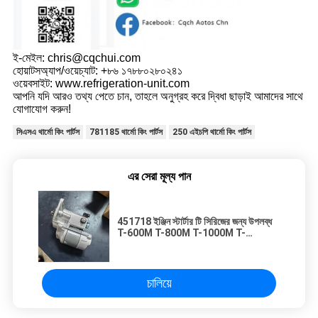
ই-মেইল: chris@cqchui.com
হোয়াটসঅ্যাপ/ওয়েচ্যাট: +৮৬ ১৭৮৮০২৮০২৪১
ওয়েবসাইট: www.refrigeration-unit.com
আপনি যদি আরও তথ্য পেতে চান, তাহলে অনুগ্রহ করে দ্বিধা ছাড়াই আমাদের সাথে
যোগাযোগ করুন!
সিএসএ থার্মো কিং পার্টস
781185 থার্মো কিং পার্টস
250 এইচপি থার্মো কিং পার্টস
এর সেরা মূল্য পান
451718 ইঞ্জিন স্টার্টার টি সিরিজের জন্য উপলব্ধ
T-600M T-800M T-1000M T-
680PRO T-880PRO T-1080PRO থার্মো
কিং পরবর্তী বাজারের যন্ত্রাংশ
চালিয়ে