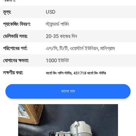
নিয়ন্ত্রণ
মূল্য:
USD
প্যাকেজিং বিবরণ:
স্ট্যান্ডার্ড পার্কিং
আমাদের
সাথে
ডেলিভারি সময়:
20-35 কাজের দিন
যোগাযোগ
পরিশোধের শর্ত:
এল/সি, টি/টি, ওয়েস্টার্ন ইউনিয়ন, মানিগ্রাম
যোগানের ক্ষমতা:
1000 ইউনিট
খবর
লক্ষণীয় করা:
,
থার্মো কিং পার্টস স্টার্টার
451718 থার্মো কিং স্টার্টার
মামলা
ভালো দাম
SITEMAP
গোপনীয়তা