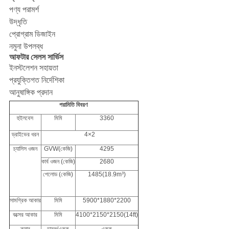
পণ্য পরামর্শ
উদ্ধৃতি
প্রোগ্রাম ডিজাইন
নমুনা উপলব্ধ
আফটার সেলস সার্ভিস
ইনস্টলেশন সহায়তা
প্রযুক্তিগত নির্দেশিকা
আনুষাঙ্গিক প্রদান
পরামিতি বিবরণ
হুইলবেস
মিমি
3360
ড্রাইভের ধরন
4×2
চ্যাসিস ওজন
GVW(কেজি)
4295
কার্ব ওজন (কেজি)
2680
পেলোড (কেজি)
1485(18.9m³)
সামগ্রিক আকার
মিমি
5900*1880*2200
বক্সের আকার
মিমি
4100*2150*2150(14ft)