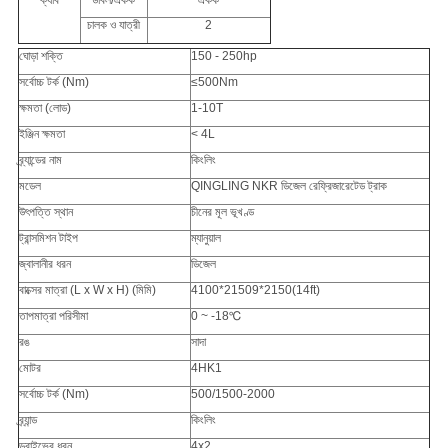
ক্যাব
ডাবল/একক
একক
চালক ও যাত্রী
2
ঘোড়া শক্তি
150 - 250hp
সর্বোচ্চ টর্ক (Nm)
≤500Nm
ক্ষমতা (লোড)
1-10T
ইঞ্জিন ক্ষমতা
< 4L
ব্র্যান্ডের নাম
কিংলিং
মডেল
QINGLING NKR ডিজেল রেফ্রিজারেটেড ট্রাক
উৎপত্তি স্থান
চীনের মূল ভূখণ্ড
ট্রান্সমিশন টাইপ
ম্যানুয়াল
জ্বালানীর ধরন
ডিজেল
বাক্সের মাত্রা (L x W x H) (মিমি)
4100*21509*2150(14ft)
তাপমাত্রা পরিসীমা
0 ~ -18℃
রঙ
সাদা
মোটর
4HK1
সর্বোচ্চ টর্ক (Nm)
500/1500-2000
ব্র্যান্ড
কিংলিং
ড্রাইভের ধরন
4x2