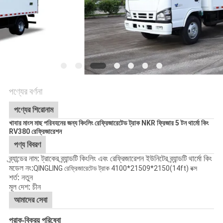
নীতি
পণ্যের বর্ণনা
পণ্যের শিরোনাম
খাবার মাংস মাছ পরিবহনের জন্য কিংলিং রেফ্রিজারেটেড ট্রাক NKR ফ্রিজার 5 টন থার্মো কিং
RV380 রেফ্রিজারেশন
পণ্য বিবরণ
ব্র্যান্ডের নাম: ট্রাকের ব্র্যান্ডটি কিংলিং এবং রেফ্রিজারেশন ইউনিটের ব্র্যান্ডটি থার্মো কিং
মডেল নং:
QINGLING রেফ্রিজারেটেড ট্রাক 4100*21509*2150(14ft) বক্স
শর্ত: নতুন
মূল দেশ: চীন
আমাদের সেবা
প্রাক-বিক্রয় পরিষেবা