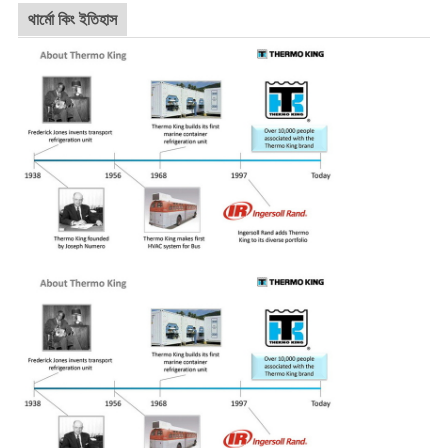
থার্মো কিং ইতিহাস