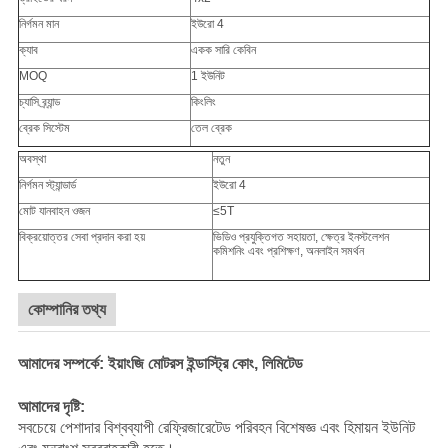
নির্গমন মান
ইউরো 4
ক্যাব
একক সারি কেবিন
MOQ
1 ইউনিট
চ্যাসি ব্র্যান্ড
কিংলিং
ব্রেক সিস্টেম
তেল ব্রেক
অবস্থা
নতুন
নির্গমন স্ট্যান্ডার্ড
ইউরো 4
মোট যানবাহন ওজন
≤5T
বিক্রয়োত্তর সেবা প্রদান করা হয়
ভিডিও প্রযুক্তিগত সহায়তা, ক্ষেত্র ইনস্টলেশন
কমিশনিং এবং প্রশিক্ষণ, অনলাইন সমর্থন
কোম্পানির তথ্য
আমাদের সম্পর্কে: ইয়াংজি মোটরস ইন্ডাস্ট্রি কোং, লিমিটেড
আমাদের দৃষ্টি:
সবচেয়ে পেশাদার বিশ্বব্যাপী রেফ্রিজারেটেড পরিবহন বিশেষজ্ঞ এবং হিমায়ন ইউনিট