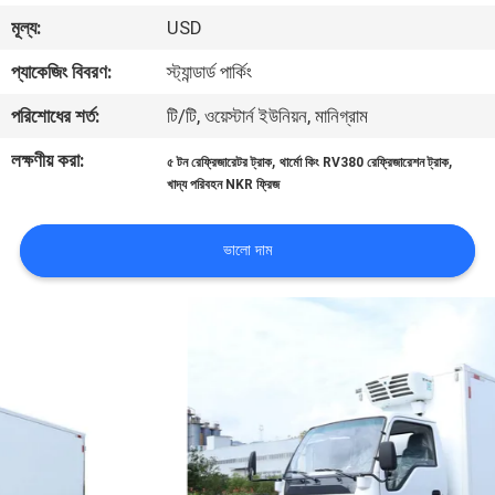
নিয়ন্ত্রণ
মূল্য:
USD
প্যাকেজিং বিবরণ:
স্ট্যান্ডার্ড পার্কিং
আমাদের
পরিশোধের শর্ত:
টি/টি, ওয়েস্টার্ন ইউনিয়ন, মানিগ্রাম
সাথে
লক্ষণীয় করা:
,
,
৫ টন রেফ্রিজারেটর ট্রাক
থার্মো কিং RV380 রেফ্রিজারেশন ট্রাক
যোগাযোগ
খাদ্য পরিবহন NKR ফ্রিজ
খবর
ভালো দাম
মামলা
SITEMAP
গোপনীয়তা