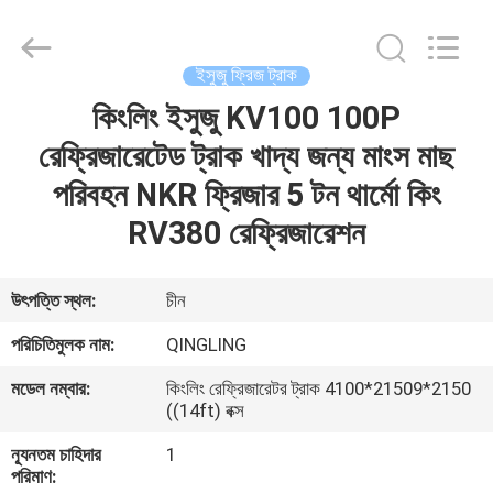
YANGTZE
MOTORS
INDUSTRY
CO.,
LIMITED.
ইসুজু ফ্রিজ ট্রাক
All
Rights
কিংলিং ইসুজু KV100 100P
বাড়ি
Reserved.
রেফ্রিজারেটেড ট্রাক খাদ্য জন্য মাংস মাছ
পণ্য
পরিবহন NKR ফ্রিজার 5 টন থার্মো কিং
RV380 রেফ্রিজারেশন
আমাদের
সম্বন্ধে
উৎপত্তি স্থল:
চীন
পরিচিতিমুলক নাম:
QINGLING
কারখানা
মডেল নম্বার:
কিংলিং রেফ্রিজারেটর ট্রাক 4100*21509*2150
পরিদর্শন
((14ft) বক্স
ন্যূনতম চাহিদার
1
গুণমান
পরিমাণ: