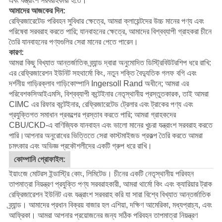
এবং যন্ত্রাংশ সরবরাহকারী হতে।
আমাদের আজকের দিন:
রেফ্রিজারেটেড পরিবহন সুবিধার ক্ষেত্রে, আমরা ক্লায়েন্টদের উচ্চ মানের পণ্য এবং
পরিষেবা সরবরাহ করতে পারি; যানবাহনের ক্ষেত্রে, আমাদের বিশ্বব্যাপী গ্রাহকরা চীনে
তৈরি যানবাহনের পণ্যগুলির সেরা মানের পেতে পারেন।
কারণ:
আমরা কিছু বিখ্যাত আন্তর্জাতিক ব্র্যান্ড দ্বারা অনুমোদিত ডিস্ট্রিবিউটরশিপ ধরে রাখি:
এর রেফ্রিজারেশন ইউনিট সহ
থার্মো কিং
, নতুন শক্তি বৈদ্যুতিক গলফ বগি এবং
দর্শনীয় গাড়ির
ক্লাব গাড়ি
কোম্পানি Ingersoll Rand অধীনে; আমরা এর
পরিবেশক
সিআইএমসি
, বিশ্বব্যাপী কন্টেইনার নেতৃস্থানীয় প্রস্তুতকারক, তাই আমরা
CIMC এর রিফার কন্টেইনার, রেফ্রিজারেটেড ট্রেলার এবং ট্রাকের পণ্য এবং
প্রযুক্তিগত সমাধান প্রকল্পের প্রস্তাব করতে পারি; আমরা গ্রাহকদের
CBU/CKD-এ বাণিজ্যিক যানবাহন এবং ভালো মানের খুচরা যন্ত্রাংশ সরবরাহ করতে
পারি।
আপনার অনুরোধের ভিত্তিতে সেরা কাস্টমাইজড প্রকল্প তৈরি করতে আমরা
চমৎকার এবং অভিজ্ঞ প্রকৌশলীদের একটি গ্রুপ ধরে রাখি।
কোম্পানি প্রোফাইল:
ইয়াংজে মোটরস ইন্ডাস্ট্রি কোং, লিমিটেড। চীনের একটি নেতৃস্থানীয় পরিবহন
তাপমাত্রা নিয়ন্ত্রণ প্রযুক্তি পণ্য সরবরাহকারী, আমরা থার্মো কিং এবং ক্যারিয়ার ট্রাক
রেফ্রিজারেশন ইউনিট এবং যন্ত্রাংশ সরবরাহ করি যা সারা বিশ্বে বিখ্যাত আন্তর্জাতিক
ব্র্যান্ড। আমাদের প্রধান বিক্রয় বাজার হল এশিয়া, দক্ষিণ আমেরিকা, মধ্যপ্রাচ্য, এবং
আফ্রিকা। আমরা আপনার প্রয়োজনের জন্য সঠিক পরিবহন তাপমাত্রা নিয়ন্ত্রণ