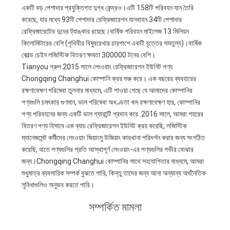
গোপনীয়তা
একটি বড় পেশাদার প্রযুক্তিগত দুগ্ধ কেন্দ্রও।এটি 158টি পরিবহন যান তৈরি
নীতি
করেছে, যার মধ্যে 93টি পেশাদার রেফ্রিজারেশন যানবাহন 34টি পেশাদার
রেফ্রিজারেটেড দুধের ট্যাঙ্কার রয়েছে।বার্ষিক পরিবহন মাইলেজ 13 মিলিয়ন
কিলোমিটারের বেশি (পৃথিবীর বিষুবরেখার চারপাশে একটি বৃত্তের সমতুল্য)।বার্ষিক
কোল্ড চেইন লজিস্টিক বিতরণ ক্ষমতা 300000 টনের বেশি।
Tianyou গ্রুপ 2015 সালে লেংওয়াং রেফ্রিজারেশন ইউনিট পণ্য
Chongqing Changhui কোম্পানি ক্রয় শুরু করে। এক বছরের ব্যবহারের
রক্ষণাবেক্ষণ পরিষেবা তুলনার মাধ্যমে, এটি পাওয়া গেছে যে আমাদের কোম্পানির
পণ্যগুলি চমৎকার গুণমান, ভাল পরিষেবা অখণ্ডতা কম রক্ষণাবেক্ষণ হার, কোম্পানির
পণ্য পরিবহনের জন্য একটি ভাল গ্যারান্টি প্রদান করে .2016 সালে, আমরা শহরের
বিতরণ পণ্য হিসাবে এক ব্যাচ রেফ্রিজারেশন ইউনিট ক্রয় করেছি, লজিস্টিক
ম্যানেজমেন্ট কর্মীদের লেংওয়াং জিয়াংসু উজিয়াং কারখানা পরিদর্শন করার জন্য সংগঠিত
করেছি, যাতে পণ্যগুলির প্রতি আস্থাপূর্ণ লেংওয়াং-এর পণ্যগুলির গভীর বোঝার
জন্য।Chongqing Changhui কোম্পানির সাথে সহযোগিতার মাধ্যমে, আমরা
শুধুমাত্র ব্যবসায়িক সম্পর্ক বুঝতে পারি, কিন্তু তাদের জন্য আনা অন্যান্য অর্থনৈতিক
সুবিধাগুলিও অনুভব করতে পারি।
সম্পর্কিত মামলা