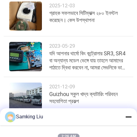
2025-12-03
গ্রাহক সফলভাবে সিটিম্যাক্স ২৮০ ইনস্টল
করেছেন। কেস উপস্থাপনা
2023-05-29
যদি আপনার থার্মো কিং কন্ট্রোলার SR3, SR4
বা অন্যান্য মডেল ভেঙ্গে যায় তাহলে আমাদের
পাঠাতে দ্বিধা করবেন না, আমরা সেগুলিকে ভালো
অবস্থায় মেরামত করতে পারি আমরা আপনাকে
মেরামতের মূল্য সম্পর্কে উদ্ধৃতি দিতে পারি।
2021-12-09
Guizhou স্কুল খাদ্য ক্যাটারিং পরিবহন
সহযোগিতা প্রকল্প
Samking Liu
শীর্ষ
2:26 AM