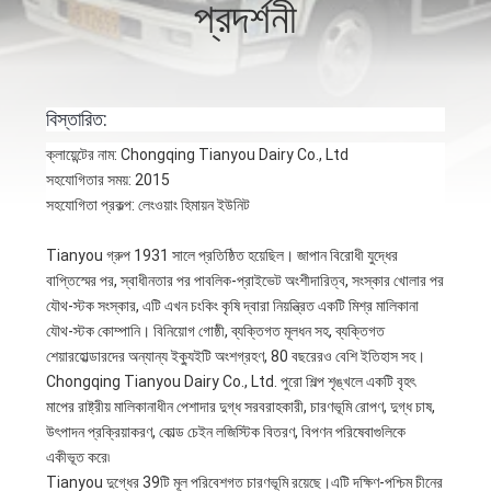
প্রদর্শনী
নিয়ন্ত্রণ
আমাদের
বিস্তারিত:
সাথে
ক্লায়েন্টের নাম: Chongqing Tianyou Dairy Co., Ltd
যোগাযোগ
সহযোগিতার সময়: 2015
সহযোগিতা প্রকল্প: লেংওয়াং হিমায়ন ইউনিট
খবর
Tianyou গ্রুপ 1931 সালে প্রতিষ্ঠিত হয়েছিল। জাপান বিরোধী যুদ্ধের
বাপ্তিস্মের পর, স্বাধীনতার পর পাবলিক-প্রাইভেট অংশীদারিত্ব, সংস্কার খোলার পর
মামলা
যৌথ-স্টক সংস্কার, এটি এখন চংকিং কৃষি দ্বারা নিয়ন্ত্রিত একটি মিশ্র মালিকানা
যৌথ-স্টক কোম্পানি। বিনিয়োগ গোষ্ঠী, ব্যক্তিগত মূলধন সহ, ব্যক্তিগত
শেয়ারহোল্ডারদের অন্যান্য ইক্যুইটি অংশগ্রহণ, 80 বছরেরও বেশি ইতিহাস সহ।
সাইট
Chongqing Tianyou Dairy Co., Ltd. পুরো শিল্প শৃঙ্খলে একটি বৃহৎ
মাপের রাষ্ট্রীয় মালিকানাধীন পেশাদার দুগ্ধ সরবরাহকারী, চারণভূমি রোপণ, দুগ্ধ চাষ,
ম্যাপ
উৎপাদন প্রক্রিয়াকরণ, কোল্ড চেইন লজিস্টিক বিতরণ, বিপণন পরিষেবাগুলিকে
একীভূত করে৷
Tianyou দুগ্ধের 39টি মূল পরিবেশগত চারণভূমি রয়েছে।এটি দক্ষিণ-পশ্চিম চীনের