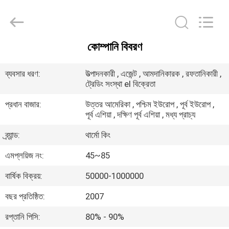
YANGTZE
MOTORS
INDUSTRY
CO.,
LIMITED.
All
কোম্পানি বিবরণ
Rights
বাড়ি
Reserved.
ব্যবসার ধরণ:
উত্পাদনকারী , এজেন্ট , আমদানিকারক , রফতানিকারী ,
ট্রেডিং সংস্থা el বিক্রেতা
পণ্য
প্রধান বাজার:
উত্তর আমেরিকা , পশ্চিম ইউরোপ , পূর্ব ইউরোপ ,
পূর্ব এশিয়া , দক্ষিণ পূর্ব এশিয়া , মধ্য প্রাচ্য
আমাদের
ব্র্যান্ড:
থার্মো কিং
সম্বন্ধে
এমপ্লয়িজ নং:
45~85
কারখানা
বার্ষিক বিক্রয়:
50000-1000000
পরিদর্শন
বছর প্রতিষ্ঠিত:
2007
রপ্তানি পিসি:
80% - 90%
গুণমান