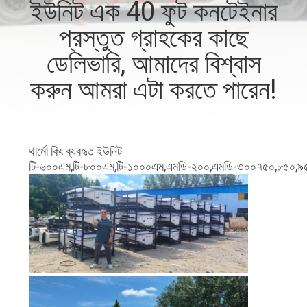
ইউনিট এক 40 ফুট কনটেইনার
নিয়ন্ত্রণ
প্রস্তুত গ্রাহকের কাছে
আমাদের
ডেলিভারি, আমাদের বিশ্বাস
সাথে
করুন আমরা এটা করতে পারেন!
যোগাযোগ
খবর
থার্মো কিং ব্যবহৃত ইউনিট
টি-৬০০এম,টি-৮০০এম,টি-১০০০এম,এমডি-২০০,এমডি-৩০০
৭৫০,৮৫০,৯৫
মামলা
সাইট
ম্যাপ