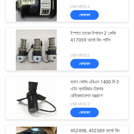
গোপনীয়তা
USD MOQ:2
নীতি
যোগাযোগ
104
ক্যারিয়ার রেফ্রিজারেশন
ইস্পাত তারের উপাদান 2 কেজি
417059 থার্মো কিং পার্টস
যন্ত্রাংশ
USD MOQ:2
যোগাযোগ
ফ্যান মোটর এবিএস 1400 মি 3
2
এইচ ক্যারিয়ার ট্রেলার
থার্মো কিং রেফ্রিজারেটেড
রেফ্রিজারেশন যন্ত্রাংশ
USD MOQ:2
ট্রাক
যোগাযোগ
452498, 452589 থার্মো কিং