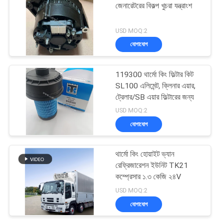
জেনারেটরের বিকল্প খুচরা যন্ত্রাংশ
15
USD MOQ:2
যোগাযোগ
থার্মো কিং টি সিরিজ
119300 থার্মো কিং ফিল্টার কিট
SL100 এলিমেন্ট, ক্লিনার এয়ার,
ট্রেলার/SB এয়ার ফিল্টারের জন্য
USD MOQ:2
যোগাযোগ
4
থার্মো কিং হোয়াইট ভ্যান
ইসুজু ফ্রিজ ট্রাক
রেফ্রিজারেশন ইউনিট TK21
কম্প্রেসার ১.৩ কেজি ২৪V
USD MOQ:2
যোগাযোগ