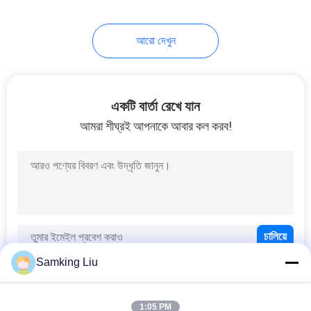
13
আরো দেখুন
আধা ট্রেলার রেফ্রিজারেশন
ইউনিট
একটি বার্তা রেখে যান
আমরা শীঘ্রই আপনাকে আবার কল করব!
8
ছাদ মাউন্ট রেফ্রিজারেশন
ইউনিট
Samking Liu
1:05 PM