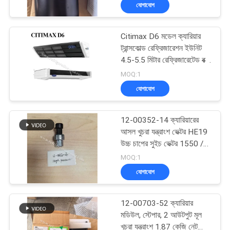
উপলব্ধ
যোগাযোগ
নিয়ন্ত্রণ
Citimax D6 মডেল ক্যারিয়ার
আমাদের
60
ট্রান্সকোল্ড রেফ্রিজারেশন ইউনিট
সাথে
4.5-5.5 মিটার রেফ্রিজারেটেড বক্স
ক্যারিয়ার রেফ্রিজারেশন
দৈর্ঘ্য ট্রাক জন্য উপলব্ধ 24V
MOQ:1
যোগাযোগ
ইউনিট
সরাসরি ড্রাইভ গাড়ির চালিত
যোগাযোগ
Citimax 600 প্রতিস্থাপন
খবর
12-00352-14 ক্যারিয়ারের
আসল খুচরা যন্ত্রাংশ ভেক্টর HE19
মামলা
উচ্চ চাপের সুইচ ভেক্টর 1550 /
339
1800 / 1850 / 1950 /
MOQ:1
6600 প্রতিস্থাপন: 12-
যোগাযোগ
সাইট
00352-03
থার্মো কিং অংশ
ম্যাপ
12-00703-52 ক্যারিয়ার
মডিউল, স্টেপার, 2 আউটপুট মূল
খুচরা যন্ত্রাংশ 1.87 কেজি নেট