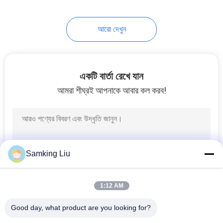
13
আরো দেখুন
আধা ট্রেলার রেফ্রিজারেশন
ইউনিট
একটি বার্তা রেখে যান
আমরা শীঘ্রই আপনাকে আবার কল করব!
8
ছাদ মাউন্ট রেফ্রিজারেশন
Samking Liu
ইউনিট
1:12 AM
Good day, what product are you looking for?