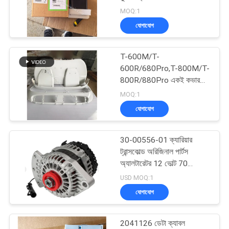
গোপনীয়তা
ওজন He19 মডেল ট্রেলার
MOQ:1
নীতি
হিমায়ন ইউনিট
যোগাযোগ
104
ক্যারিয়ার রেফ্রিজারেশন
T-600M/T-
600R/680Pro,T-800M/T-
যন্ত্রাংশ
800R/880Pro একই কভার
ব্যবহার করুন, T-1000M/T-
MOQ:1
1000R/T-1080Pro একই
যোগাযোগ
কভার ব্যবহার করুন
30-00556-01 ক্যারিয়ার
2
ট্রান্সকোল্ড অরিজিনাল পার্টস
থার্মো কিং রেফ্রিজারেটেড
অ্যালটারেটর 12 ভোল্ট 70
ক্যারিয়ারের জন্য জেনারেটর
USD MOQ:1
ট্রাক
X2/2100/2500 30-
যোগাযোগ
01114-06 /30-00409-02
2041126 ডেটা ক্যাবল