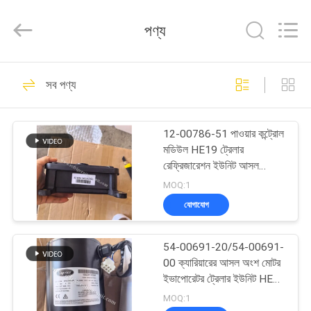
YANGTZE
MOTORS
INDUSTRY
পণ্য
CO.,
LIMITED.
All
Rights
বাড়ি
Reserved.
113
সব পণ্য
থার্মো কিং রেফ্রিজারেশন
পণ্য
ইউনিট
12-00786-51 পাওয়ার কন্ট্রোল
মডিউল HE19 ট্রেলার
আমাদের
রেফ্রিজারেশন ইউনিট আসল
ক্যারিয়ার ট্রানসিকোল্ড খুচরা যন্ত্রাংশ
সম্বন্ধে
MOQ:1
1.92 কেজি নেট ওজন
যোগাযোগ
21
কারখানা
থার্মো কিং ভ্যান
54-00691-20/54-00691-
পরিদর্শন
00 ক্যারিয়ারের আসল অংশ মোটর
রেফ্রিজারেশন ইউনিট
ইভাপোরেটর ট্রেলার ইউনিট HE19
13.11 কেজি নেট ওজনের জন্য
গুণমান
MOQ:1