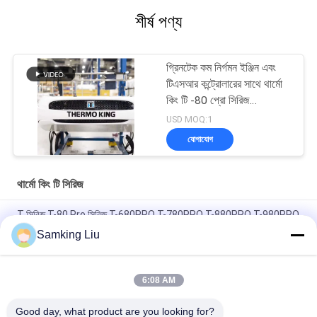
শীর্ষ পণ্য
গ্রিনটেক কম নির্গমন ইঞ্জিন এবং
টিএসআর কন্ট্রোলারের সাথে থার্মো
কিং টি -80 প্রো সিরিজ
রেফ্রিজারেশন ইউনিট
USD MOQ:1
যোগাযোগ
থার্মো কিং টি সিরিজ
T সিরিজ T-80 Pro সিরিজ T-680PRO T-780PRO T-880PRO T-980PRO
T-1080Pro T-1180Pro c থার্মো কিং রেফ্রিজারেশন ইউনিট
Samking Liu
ট্রাকের জন্য থার্মো কিং টি সিরিজ T-1080 প্রো হারমেটিক স্ক্রল কম্প্রেসার 450W
T980 সবজি ফল তাজা রাখে
6:08 AM
থার্মো কিং টি সিরিজ টি ৮০০এম
Good day, what product are you looking for?