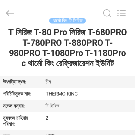
YANGTZE
MOTORS
INDUSTRY
CO.,
LIMITED.
থার্মো কিং টি সিরিজ
All
Rights
T সিরিজ T-80 Pro সিরিজ T-680PRO
বাড়ি
Reserved.
T-780PRO T-880PRO T-
পণ্য
980PRO T-1080Pro T-1180Pro
c থার্মো কিং রেফ্রিজারেশন ইউনিট
আমাদের
সম্বন্ধে
উৎপত্তি স্থল:
চীন
পরিচিতিমুলক নাম:
THERMO KING
কারখানা
মডেল নম্বার:
টি সিরিজ
পরিদর্শন
ন্যূনতম চাহিদার
2
পরিমাণ:
গুণমান