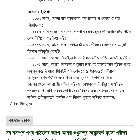
আমাদের ইতিহাস:
---
২০০২ সালে, আমরা বাস কন্ডিশনার রক্ষণাবেক্ষণের শুরুতে এগিয়ে
গিয়েছিলাম;
---
২০০৭ সালে আমরা আমাদের কোম্পানি চংকিং চ্যাংহুই অটোমোটিভ পার্টস
কোং লিমিটেড প্রতিষ্ঠা করি;
---
২০০৯ সালে, আমরা দক্ষিণ-পশ্চিম চীনে থার্মোকিংয়ের একমাত্র এজেন্ট
হিসেবে স্বীকৃতি পেয়েছি;
---
২০১০ সালে, আমরা সিআইএমসি রেফ্রিজারেটেড গাড়ির এজেন্ট হয়েছি।
---
২০১৫ সালে, আমরা আমাদের রপ্তানি বিভাগটি ইনগারসোল র্যান্ডের উপর
স্থাপন করেছি যাতে সিবিইউ / সিকেডিতে রেফ্রিজারেটেড ট্রাক,
রেফ্রিজারেশন ইউনিট এবং যানবাহনের ব্যবসা বিকাশ করা যায়
তারপর থেকে আমরা ধীরে ধীরে পরিবহন তাপমাত্রা নিয়ন্ত্রিত সামগ্রিক
প্রকল্পের পেশাদারী সরবরাহকারী মধ্যে বিক্রয় এবং রেফ্রিজারেট গাড়ির
সার্ভিস,রেফ্রিজারেট ইউনিট এবং বিশেষ পুনরায় সজ্জিত যানবাহন.
থার্মো কিং ইতিহাসঃ
প্যাকেজিং ও শিপিং
সব সমাপ্ত পণ্য পাঠানোর আগে আমরা শুধুমাত্র স্ট্যান্ডার্ড দৃঢ়তা পরীক্ষা