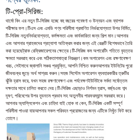
টি-প্রো-সিরিজ:
থার্মো কিং এর নতুন টি-সিরিজ হচ্ছে বহু বছরের গবেষণা ও উন্নয়ন এবং ব্যাপক
পরীক্ষার ফল।
টিএস এবং এমডি পণ্য পরিসীমা প্রমাণিত নির্ভরযোগ্যতা উপর নির্মিত,
টি-সিরিজ নতুন
নির্ভরযোগ্যতা, কর্মক্ষমতা এবং কার্যকারিতা জন্য শিল্প মান।
আপনার
এবং আপনার গ্রাহকদের প্রত্যাশা অতিক্রম করার জন্য এই রেঞ্জটি বিশেষভাবে তৈরি
করা হয়েছে
ট্রাক রেফ্রিজারেশনের ক্ষেত্রে।
টি-সিরিজ কম অপারেটিং গতিতে বৃহত্তর
ক্ষমতা সরবরাহ করে এবং সঠিক
তাপমাত্রা নিয়ন্ত্রণ।
কম অপারেশন এবং রক্ষণাবেক্ষণ
খরচ, সেইসাথে জ্বালানি সঞ্চয় প্রযুক্তি, আপনি নিশ্চিত করুন
আপনার ইউনিটের পুরো
জীবনচক্র জুড়ে অর্থ সাশ্রয় করুন।
সহজ সিস্টেম অপারেশন ব্যবহারকারীর ত্রুটির
ঝুঁকি হ্রাস করে, যখন সহজ রক্ষণাবেক্ষণ এবং পর্যবেক্ষণ
ইউনিটকে সর্বদা সর্বোত্তম
দক্ষতার সাথে চালিত করতে দেয়।
টি-সিরিজ এছাড়াও নির্গমন হ্রাস, বর্জ্য
এবং শব্দ
দূষণ, পরিবেশের উপর ন্যূনতম প্রভাব সহ অতুলনীয় পারফরম্যান্স সরবরাহ করে।
আপনার অ্যাপ্লিকেশন এবং চাহিদা যাই হোক না কেন, টি-সিরিজ একটি সম্পূর্ণ
পরিসীমা পাওয়া যায়
আপনার সকল পরিবহন প্রয়োজনের জন্য এটিকে নিখুঁত ফিট করে
তোলে।