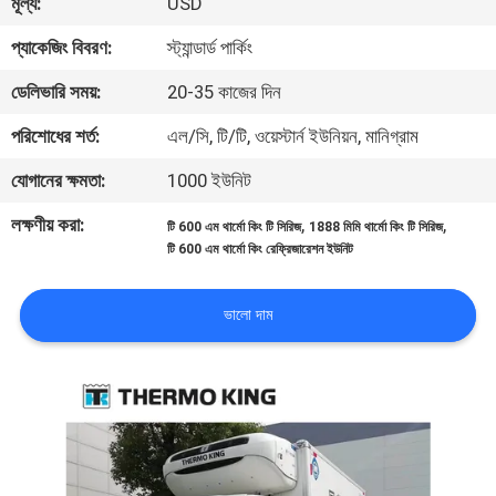
মূল্য:
USD
নিয়ন্ত্রণ
প্যাকেজিং বিবরণ:
স্ট্যান্ডার্ড পার্কিং
আমাদের
ডেলিভারি সময়:
20-35 কাজের দিন
সাথে
পরিশোধের শর্ত:
এল/সি, টি/টি, ওয়েস্টার্ন ইউনিয়ন, মানিগ্রাম
যোগাযোগ
যোগানের ক্ষমতা:
1000 ইউনিট
লক্ষণীয় করা:
,
,
টি 600 এম থার্মো কিং টি সিরিজ
1888 মিমি থার্মো কিং টি সিরিজ
খবর
টি 600 এম থার্মো কিং রেফ্রিজারেশন ইউনিট
মামলা
ভালো দাম
SITEMAP
গোপনীয়তা