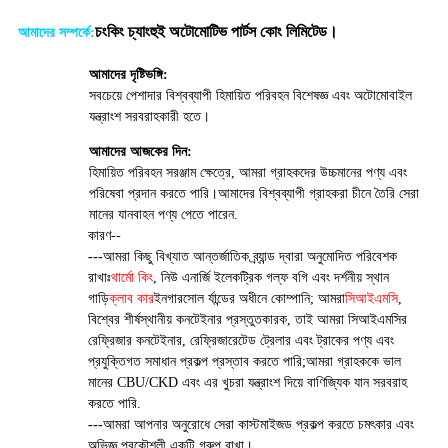
চংকিং চ্যাংহুই অটোমোটিভ পার্টস কোং লিমিটেড।
আমাদের সম্পর্কে:
আমাদের দৃষ্টিভঙ্গি:
সবচেয়ে পেশাদার বিশ্বব্যাপী হিমায়িত পরিবহন বিশেষজ্ঞ এবং অটোমোবাইল
যন্ত্রাংশ সরবরাহকারী হতে।
আমাদের আজকের দিন:
হিমায়িত পরিবহন সরঞ্জাম ক্ষেত্রে, আমরা গ্রাহকদের উচ্চমানের পণ্য এবং
পরিষেবা প্রদান করতে পারি।আমাদের বিশ্বব্যাপী গ্রাহকরা চীনে তৈরি সেরা
মানের যানবাহন পণ্য পেতে পারেন.
কারণ--
---
আমরা কিছু বিখ্যাত আন্তর্জাতিক ব্র্যান্ড দ্বারা অনুমোদিত পরিবেশক
রাখাঃ
থার্মো কিং
, নিউ এনার্জি ইলেকট্রিক গল্ফ বগি এবং দর্শনীয় স্থান
গাড়ি
ক্লাব কার
ইনগারসোল র্যান্ডের অধীনে কোম্পানি; আমরা
সিআইএমসি
,
বিশ্বের শীর্ষস্থানীয় কনটেইনার প্রস্তুতকারক, তাই আমরা সিআইএমসির
রেফ্রিজার কনটেইনার, রেফ্রিজারেটেড ট্রেলার এবং ট্রাকের পণ্য এবং
প্রযুক্তিগত সমাধান প্রকল্প প্রস্তাব করতে পারি;আমরা গ্রাহককে ভাল
মানের CBU/CKD এবং এর খুচরা যন্ত্রাংশ দিয়ে বাণিজ্যিক যান সরবরাহ
করতে পারি.
---
আমরা আপনার অনুরোধে সেরা কাস্টমাইজড প্রকল্প করতে চমৎকার এবং
অভিজ্ঞ প্রকৌশলী একটি গ্রুপ রাখা।