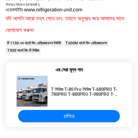
+৮৬১৭৮৮০২৮৯৬৪২
ওয়েবসাইটঃ www.refrigeration-unit.com
যদি আপনি আরো তথ্য পেতে চান, তাহলে অনুগ্রহ করে আমাদের সাথে
যোগাযোগ করুন!
টি 1100 এম থার্মো কিং রেফ্রিজারেশন ইউনিট
T600M থার্মো কিং রেফ্রিজারেশন
T800 থার্মো কিং টি সিরিজ
এর সেরা মূল্য পান
T সিরিজ T-80 Pro সিরিজ T-680PRO T-
780PRO T-880PRO T-980PRO T-
1080Pro T-1180Pro c থার্মো কিং
রেফ্রিজারেশন ইউনিট
চালিয়ে