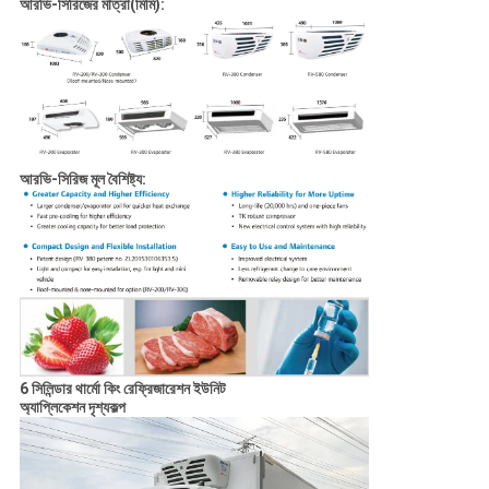
আরভি-সিরিজের মাত্রা(মিমি):
আরভি-সিরিজ মূল বৈশিষ্ট্য:
6 সিলিন্ডার থার্মো কিং রেফ্রিজারেশন ইউনিট
অ্যাপ্লিকেশন দৃশ্যকল্প