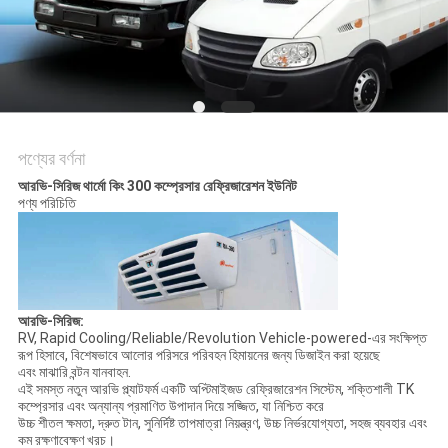
গোপনীয়তা
নীতি
পণ্যের বর্ণনা
আরভি-সিরিজ থার্মো কিং 300 কম্প্রেসার রেফ্রিজারেশন ইউনিট
পণ্য পরিচিতি
আরভি-সিরিজ:
RV, Rapid Cooling/Reliable/Revolution Vehicle-powered-এর সংক্ষিপ্ত
রূপ হিসাবে, বিশেষভাবে আলোর পরিসরে পরিবহন হিমায়নের জন্য ডিজাইন করা হয়েছে
এবং মাঝারি বন্টন যানবাহন.
এই সমস্ত নতুন আরভি প্ল্যাটফর্ম একটি অপ্টিমাইজড রেফ্রিজারেশন সিস্টেম, শক্তিশালী TK
কম্প্রেসার এবং অন্যান্য প্রমাণিত উপাদান দিয়ে সজ্জিত, যা নিশ্চিত করে
উচ্চ শীতল ক্ষমতা, দ্রুত টান, সুনির্দিষ্ট তাপমাত্রা নিয়ন্ত্রণ, উচ্চ নির্ভরযোগ্যতা, সহজ ব্যবহার এবং
কম রক্ষণাবেক্ষণ খরচ।