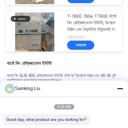
T-780E 780e T780E থার্মো
কিং রেফ্রিজারেশন ইউনিট, ডিজেল
ইঞ্জিন এবং বৈদ্যুতিক স্ট্যান্ডবাই সহ
বৈদ্যুতিক পাখা, যা চীনে তৈরি
USD MOQ:1
যোগাযোগ
থার্মো কিং রেফ্রিজারেশন ইউনিট
থার্মো কিং SLXi 400 রেফ্রিজারেশন ইউনিট স্টেজ V গ্রিনটেক ইঞ্জিন এবং 40-45 ফুট
কনটেইনারের জন্য নির্ভুল তাপমাত্রা নিয়ন্ত্রণ
Samking Liu
মডেল লেজেন্ড L-1880 30/50 THERMO KING নতুন ট্রেলার রেফ্রিজারেশন ইউনিট
এশিয়া প্যাসিফিক বাজার ভাল জ্বালানী অর্থনীতি এবং শক্তিশালী শীতল কর্মক্ষমতা
5:30 AM
টি-৮৮০ প্রো টি-৮০ টি-৬৮০প্রো/টি-৭৮০প্রো/টি-১০৮০প্রো/টি-১২৮০প্রো
রেফ্রিজারেটর কুলিং সরঞ্জাম ইউনিট স্বচালিত ট্রাক বক্স থার্মো কিং
Good day, what product are you looking for?