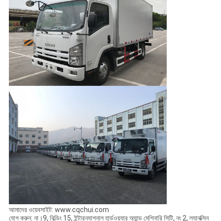
আমাদের ওয়েবসাইট: www.cqchui.com
যোগ করুন: না।9, বিল্ডিং 15, ইন্টারন্যাশনাল হার্ডওয়্যার অ্যান্ড মেশিনারি সিটি, নং 2, ল্যানক্সিন