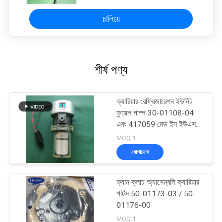
চালিয়ে
শীর্ষ পণ্য
ক্যারিয়ার রেফ্রিজারেশন ইউনিট
ফুয়েল পাম্প 30-01108-04
এবং 417059 মেড ইন ইউএসএ,
30-66840-00 এর বিকল্প
MOQ:1
যোগাযোগ
ফ্যান ক্লাচ অ্যাসেম্বলি ক্যারিয়ার
পার্টস 50-01173-03 / 50-
01176-00
MOQ:1