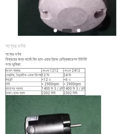
গোপনীয়তা
নীতি
পণ্যের বর্ণনা
পণ্যের বর্ণনা
বিক্রয়ের জন্য থার্মো কিং ছাদ এয়ার ট্রাক রেফ্রিজারেশন ইউনিট
পণ্য ভূমিকা:
মডেল নাম্বার.
কেএফ 1212
কেএফ 2412
ভোল্টেজ, বৈদ্যুতিক একক বিশেষ
12 ভি
24 ভি
কারেন্ট
<12 এ
<6 এ
গতি
> 2900rpm
> 2900rpm
বাতাসের প্রবাহ
1400 মি 3 / ঘন্টা
1400 মি 3 / ঘন্টা
ফ্যান ব্লেড ব্যাস
2302 মিমি
2302 মিমি