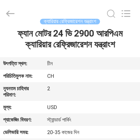
YANGTZE
MOTORS
INDUSTRY
CO.,
LIMITED.
ক্যারিয়ার রেফ্রিজারেশন যন্ত্রাংশ
All
Rights
ফ্যান মোটর 24 ভি 2900 আরপিএম
বাড়ি
Reserved.
ক্যারিয়ার রেফ্রিজারেশন যন্ত্রাংশ
পণ্য
উৎপত্তি স্থল:
চীন
আমাদের
পরিচিতিমুলক নাম:
CH
সম্বন্ধে
ন্যূনতম চাহিদার
2
পরিমাণ:
কারখানা
মূল্য:
USD
পরিদর্শন
প্যাকেজিং বিবরণ:
স্ট্যান্ডার্ড পার্কিং
ডেলিভারি সময়:
20-35 কাজের দিন
গুণমান