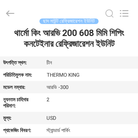
YANGTZE
MOTORS
INDUSTRY
CO.,
LIMITED.
ছাদ মাউন্ট রেফ্রিজারেশন ইউনিট
All
Rights
থার্মো কিং আরভি 200 608 মিমি শিপিং
বাড়ি
Reserved.
কনটেইনার রেফ্রিজারেশন ইউনিট
পণ্য
উৎপত্তি স্থল:
চীন
আমাদের
পরিচিতিমুলক নাম:
THERMO KING
সম্বন্ধে
মডেল নম্বার:
আরভি -300
ন্যূনতম চাহিদার
2
কারখানা
পরিমাণ:
পরিদর্শন
মূল্য:
USD
প্যাকেজিং বিবরণ:
স্ট্যান্ডার্ড পার্কিং
গুণমান