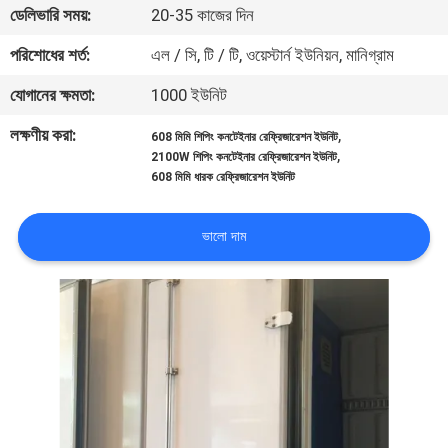
ডেলিভারি সময়:
20-35 কাজের দিন
নিয়ন্ত্রণ
পরিশোধের শর্ত:
এল / সি, টি / টি, ওয়েস্টার্ন ইউনিয়ন, মানিগ্রাম
আমাদের
যোগানের ক্ষমতা:
1000 ইউনিট
সাথে
লক্ষণীয় করা:
,
608 মিমি শিপিং কনটেইনার রেফ্রিজারেশন ইউনিট
যোগাযোগ
,
2100W শিপিং কনটেইনার রেফ্রিজারেশন ইউনিট
608 মিমি ধারক রেফ্রিজারেশন ইউনিট
খবর
ভালো দাম
মামলা
সাইট
ম্যাপ