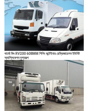
থার্মো কিং RV200 608MM শিপিং কন্টেইনার রেফ্রিজারেশন ইউনিট
অ্যাপ্লিকেশন দৃশ্যকল্প