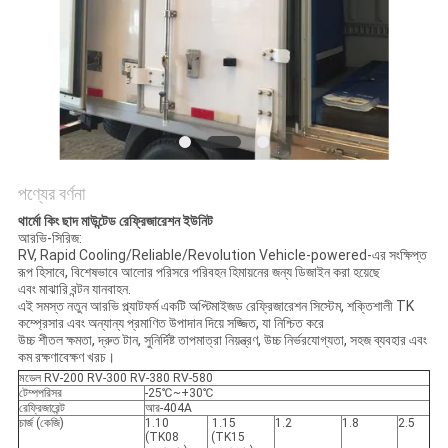
গোপনীয়তা
নীতি
পণ্যের বর্ণনা
থার্মো কিং ছাদ মাউন্টেড রেফ্রিজারেশন ইউনিট
আরভি-সিরিজ:
RV, Rapid Cooling/Reliable/Revolution Vehicle-powered-এর সংক্ষিপ্ত
রূপ হিসাবে, বিশেষভাবে আলোর পরিসরে পরিবহন হিমায়নের জন্য ডিজাইন করা হয়েছে
এবং মাঝারি বন্টন যানবাহন.
এই সমস্ত নতুন আরভি প্ল্যাটফর্ম একটি অপ্টিমাইজড রেফ্রিজারেশন সিস্টেম, শক্তিশালী TK
কম্প্রেসার এবং অন্যান্য প্রমাণিত উপাদান দিয়ে সজ্জিত, যা নিশ্চিত করে
উচ্চ শীতল ক্ষমতা, দ্রুত টান, সুনির্দিষ্ট তাপমাত্রা নিয়ন্ত্রণ, উচ্চ নির্ভরযোগ্যতা, সহজ ব্যবহার এবং
কম রক্ষণাবেক্ষণ খরচ।
মডেল RV-200 RV-300 RV-380 RV-580
টেম্পপরিসর
-25℃
~
+30℃
রেফ্রিজারেন্ট
আর-404A
চার্জ (কেজি)
1.10
1.15
1.2
1.8
2.5
(TK08
(TK15