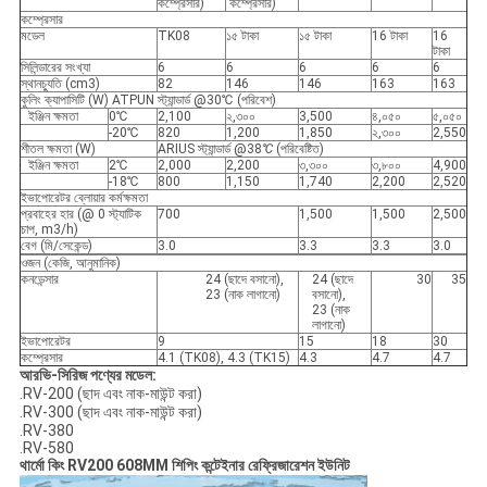
কম্প্রেসার)
কম্প্রেসার)
কম্প্রেসার
মডেল
TK08
১৫ টাকা
১৫ টাকা
16 টাকা
16
টাকা
সিলিন্ডারের সংখ্যা
6
6
6
6
6
স্থানচ্যুতি (cm3)
82
146
146
163
163
কুলিং ক্যাপাসিটি (W) ATPUN স্ট্যান্ডার্ড @30℃ (পরিবেশ)
ইঞ্জিন ক্ষমতা
0℃
2,100
২,৩০০
3,500
৪,০৫০
৫,০৫০
-20℃
820
1,200
1,850
২,৩০০
2,550
শীতল ক্ষমতা (W)
ARIUS স্ট্যান্ডার্ড @38
℃
(পরিবেষ্টিত)
ইঞ্জিন ক্ষমতা
2℃
2,000
2,200
৩,৩০০
৩,৮০০
4,900
-18℃
800
1,150
1,740
2,200
2,520
ইভাপোরেটর ব্লোয়ার কর্মক্ষমতা
প্রবাহের হার (@ 0 স্ট্যাটিক
700
1,500
1,500
2,500
চাপ, m3/h)
বেগ (মি/সেকেন্ড)
3.0
3.3
3.3
3.0
ওজন (কেজি, আনুমানিক)
কনডেন্সার
24 (ছাদে বসানো),
24 (ছাদে
30
35
23 (নাক লাগানো)
বসানো),
23 (নাক
লাগানো)
ইভাপোরেটর
9
15
18
30
কম্প্রেসার
4.1 (TK08), 4.3 (TK15)
4.3
4.7
4.7
আরভি-সিরিজ পণ্যের মডেল:
.RV-200 (ছাদ এবং নাক-মাউন্ট করা)
.RV-300 (ছাদ এবং নাক-মাউন্ট করা)
.RV-380
.RV-580
থার্মো কিং RV200 608MM শিপিং কন্টেইনার রেফ্রিজারেশন ইউনিট