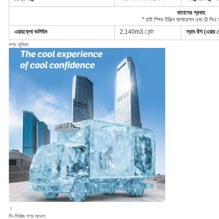
বাতাসের প্রবাহ
* হাই স্পিড ইঞ্জিন অপারেশন এবং 0 পিএ স্
এয়ারফ্লো ভলিউম
2,140m3 / ঘন্টা
স্রাব वेग (এয়ার 
পণ্য ভূমিকা:
।
সি-সিরিজ পণ্য মডেল: