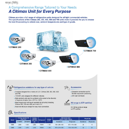
মাত্রা (মিমি):