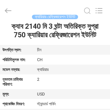
YANGTZE
MOTORS
INDUSTRY
CO.,
LIMITED.
ক্যারিয়ার রেফ্রিজারেশন ইউনিট
All
Rights
ক্যাব 2140 মি 3 ঘন্টা অতিরিক্ত সুপ্রা
বাড়ি
Reserved.
750 ক্যারিয়ার রেফ্রিজারেশন ইউনিট
পণ্য
উৎপত্তি স্থল:
চীন
আমাদের
পরিচিতিমুলক নাম:
CH
সম্বন্ধে
মডেল নম্বার:
ক্যারিয়ার
ন্যূনতম চাহিদার
2
কারখানা
পরিমাণ:
পরিদর্শন
মূল্য:
USD
প্যাকেজিং বিবরণ:
স্ট্যান্ডার্ড পার্কিং
গুণমান