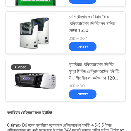
সেমি ট্রেলার ক্যারিয়ার ট্রাক
রেফ্রিজারেশন ইউনিট স্ব-চালিত
ভেক্টর 1550
USD MOQ:1
যোগাযোগ
ক্যারিয়ার রেফ্রিজারেশন ইউনিট
সুপ্রা সিরিজ রেফ্রিজারেটেড ইউনিট
উচ্চ শীতলীকরণ কর্মক্ষমতা 12000
ওয়াট এবং শক্তিশালী নকশা সহ
USD MOQ:1
যোগাযোগ
ক্যারিয়ার রেফ্রিজারেশন ইউনিট
Citimax D6 মডেল ক্যারিয়ার ট্রান্সকোল্ড রেফ্রিজারেশন ইউনিট 4.5-5.5 মিটার
রেফ্রিজারেটেড বক্স দৈর্ঘ্য ট্রাক জন্য উপলব্ধ 24V সরাসরি ড্রাইভ গাড়ির চালিত Citimax