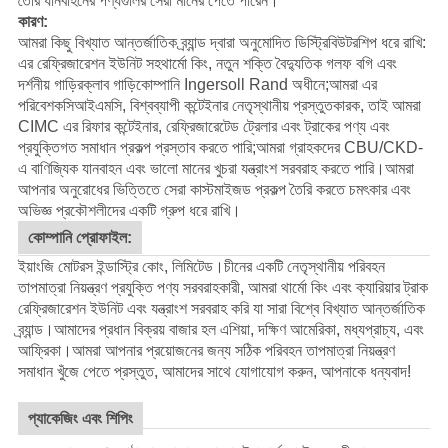
তৈরি যানবাহনের পণ্যগুলির সেরা মানের পেতে পারেন।
কারণ:
আমরা কিছু বিখ্যাত আন্তর্জাতিক ব্র্যান্ড দ্বারা অনুমোদিত ডিস্ট্রিবিউটরশিপ ধরে রাখি:
এর রেফ্রিজারেশন ইউনিট সহ
থার্মো কিং
, নতুন শক্তি বৈদ্যুতিক গলফ বগি এবং
দর্শনীয় গাড়ির
ক্লাব গাড়ি
কোম্পানি Ingersoll Rand অধীনে;আমরা এর
পরিবেশক
সিআইএমসি
, বিশ্বব্যাপী কন্টেইনার নেতৃস্থানীয় প্রস্তুতকারক, তাই আমরা
CIMC এর রিফার কন্টেইনার, রেফ্রিজারেটেড ট্রেলার এবং ট্রাকের পণ্য এবং
প্রযুক্তিগত সমাধান প্রকল্প প্রস্তাব করতে পারি;আমরা গ্রাহকদের CBU/CKD-
এ বাণিজ্যিক যানবাহন এবং ভালো মানের খুচরা যন্ত্রাংশ সরবরাহ করতে পারি।
আমরা
আপনার অনুরোধের ভিত্তিতে সেরা কাস্টমাইজড প্রকল্প তৈরি করতে চমৎকার এবং
অভিজ্ঞ প্রকৌশলীদের একটি গ্রুপ ধরে রাখি।
কোম্পানি প্রোফাইল:
ইয়াংজি মোটরস ইন্ডাস্ট্রি কোং, লিমিটেড।চীনের একটি নেতৃস্থানীয় পরিবহন
তাপমাত্রা নিয়ন্ত্রণ প্রযুক্তি পণ্য সরবরাহকারী, আমরা থার্মো কিং এবং ক্যারিয়ার ট্রাক
রেফ্রিজারেশন ইউনিট এবং যন্ত্রাংশ সরবরাহ করি যা সারা বিশ্বে বিখ্যাত আন্তর্জাতিক
ব্র্যান্ড।আমাদের প্রধান বিক্রয় বাজার হল এশিয়া, দক্ষিণ আমেরিকা, মধ্যপ্রাচ্য, এবং
আফ্রিকা।আমরা আপনার প্রয়োজনের জন্য সঠিক পরিবহন তাপমাত্রা নিয়ন্ত্রণ
সমাধান খুঁজে পেতে প্রস্তুত, আমাদের সাথে যোগাযোগ করুন, আপনাকে ধন্যবাদ!
প্যাকেজিং এবং শিপিং