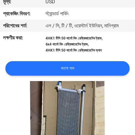
মূল্য:
USD
নিয়ন্ত্রণ
প্যাকেজিং বিবরণ:
স্ট্যান্ডার্ড পার্কিং
আমাদের
পরিশোধের শর্ত:
এল / সি, টি / টি, ওয়েস্টার্ন ইউনিয়ন, মানিগ্রাম
সাথে
লক্ষণীয় করা:
,
4HK1 টিসি 50 থার্মো কিং রেফ্রিজারেটেড ট্রাক
,
6x4 থার্মো কিং রেফ্রিজারেটেড ট্রাক
যোগাযোগ
4HK1 টিসি 50 থার্মো কিং রেফ্রিজারেটেড ভ্যান
খবর
ভালো দাম
মামলা
সাইট
ম্যাপ