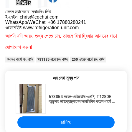
সেলস ম্যানেজার: স্যামকিং লিউ
ই-মেইল: chris@cqchui.com
WhatsApp/WeChat: +86 17880280241
ওয়েবসাইট: www.refrigeration-unit.com
আপনি যদি আরও তথ্য পেতে চান, তাহলে বিনা দ্বিধায় আমাদের সাথে
যোগাযোগ করুন!
সিএসএ থার্মো কিং পার্টস
781185 থার্মো কিং পার্টস
250 এইচপি থার্মো কিং পার্টস
এর সেরা মূল্য পান
673054 কয়েল-রেডিয়েটর-এমসি, T1280E
কন্ডেন্সার মাইক্রোচ্যানেল মনোলিথিক কয়েল থার্মো কিং
আসল খুচরা যন্ত্রাংশ
চালিয়ে