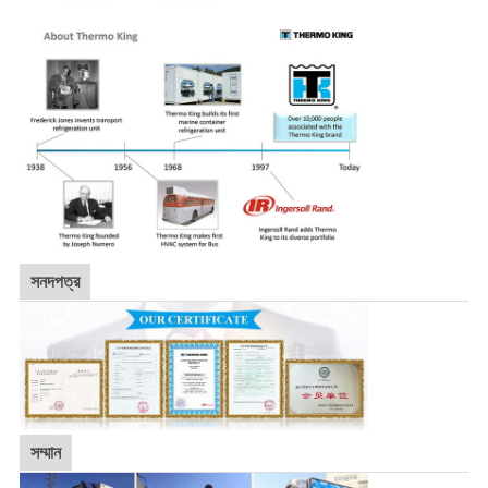
সনদপত্র
সম্মান