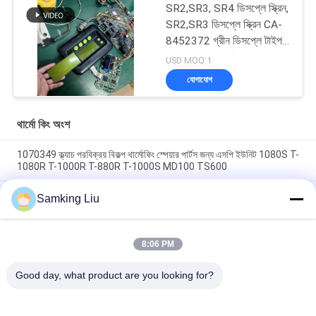
SR2,SR3, SR4 ডিসপ্লে স্ক্রিন,
SR2,SR3 ডিসপ্লে স্ক্রিন CA-
8452372 গ্রীন ডিসপ্লে টাইপ
এলসিডি স্ক্রিন থার্মো কিং SB210
USD MOQ:1
SB230 HMIs আফটারমার্কেট
যোগাযোগ
স্পেয়ার পার্টস
থার্মো কিং অংশ
1070349 ক্ল্যাচ পরবিক্রয় বিকল্প থার্মোকিং স্পেয়ার পার্টস জন্য এসপি ইউনিট 1080S T-
1080R T-1000R T-880R T-1000S MD100 TS600
থার্মোকিং ক্লাচ 1070349 রেফ্রিজারেটরের জন্য খুচরা যন্ত্রাংশ এসপি ইউনিট টি -1080
Samking Liu
এস টি -1080 আর টি -1000 আর টি -880 আর টি -1000 এস এমডি 100 টিএস
600 এর জন্য
8:06 PM
T-600M/T-600R/680Pro,T-800M/T-800R/880Pro একই কভার ব্যবহার
করুন, T-1000M/T-1000R/T-1080Pro একই কভার ব্যবহার করুন
Good day, what product are you looking for?
সব