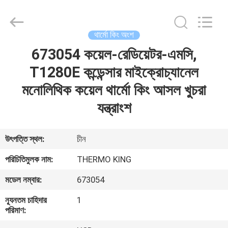
YANGTZE
MOTORS
INDUSTRY
CO.,
LIMITED.
থার্মো কিং অংশ
All
Rights
673054 কয়েল-রেডিয়েটর-এমসি,
বাড়ি
Reserved.
T1280E কন্ডেন্সার মাইক্রোচ্যানেল
পণ্য
মনোলিথিক কয়েল থার্মো কিং আসল খুচরা
যন্ত্রাংশ
আমাদের
সম্বন্ধে
উৎপত্তি স্থল:
চীন
পরিচিতিমুলক নাম:
THERMO KING
কারখানা
মডেল নম্বার:
673054
পরিদর্শন
ন্যূনতম চাহিদার
1
পরিমাণ:
গুণমান