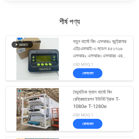
শীর্ষ পণ্য
নতুন থার্মো কিং এসআর৩ কন্ট্রোলার
এইচএমআই-৩ মডেল ৪৫২৭২৬
এসআর২ এসআর৩ এসআর৪ এর
জন্য মেরামত পরিষেবা সহ
USD MOQ:1
যোগাযোগ
বৈদ্যুতিক ফ্যান থার্মো কিং
রেফ্রিজারেশন ইউনিট ট্রাক T-
1080e T-1280e
USD MOQ:1
যোগাযোগ