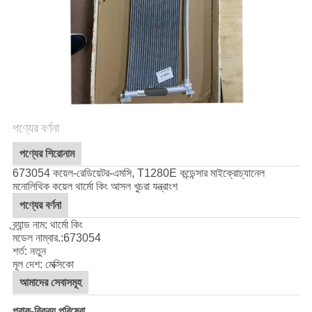
গোপনীয়তা
নীতি
পণ্যের বর্ণনা
পণ্যের শিরোনাম
673054 কয়েল-রেডিয়েটর-এমসি, T1280E কন্ডেন্সার মাইক্রোচ্যানেল
মনোলিথিক কয়েল থার্মো কিং আসল খুচরা যন্ত্রাংশ
পণ্যের বর্ণনা
ব্র্যান্ড নাম: থার্মো কিং
মডেল নাম্বার.:
673054
শর্ত: নতুন
মূল দেশ: মেক্সিকো
আমাদের সেবাসমূহ
প্রাক-বিক্রয় পরিষেবা