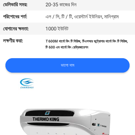
ডেলিভারি সময়:
20-35 কাজের দিন
নিয়ন্ত্রণ
পরিশোধের শর্ত:
এল / সি, টি / টি, ওয়েস্টার্ন ইউনিয়ন, মানিগ্রাম
আমাদের
যোগানের ক্ষমতা:
1000 ইউনিট
সাথে
লক্ষণীয় করা:
,
,
T600M থার্মো কিং টি সিরিজ
টিএসআর কন্ট্রোলার থার্মো কিং টি সিরিজ
যোগাযোগ
টি 600 এম থার্মো কিং রেফ্রিজারেশন
খবর
ভালো দাম
মামলা
সাইট
ম্যাপ