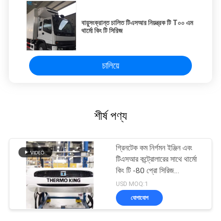
বায়ুসংক্রান্ত চালিত টিএসআর নিয়ন্ত্রক টি T০০ এম
থার্মো কিং টি সিরিজ
চালিয়ে
শীর্ষ পণ্য
গ্রিনটেক কম নির্গমন ইঞ্জিন এবং
টিএসআর কন্ট্রোলারের সাথে থার্মো
কিং টি -80 প্রো সিরিজ
রেফ্রিজারেশন ইউনিট
USD MOQ:1
যোগাযোগ