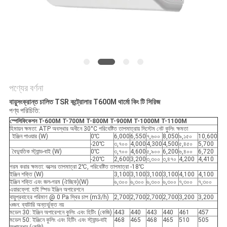
গোপনীয়তা
নীতি
পণ্যের বর্ণনা
বায়ুসংক্রান্ত চালিত TSR কন্ট্রোলার T600M থার্মো কিং টি সিরিজ
পণ্য পরিচিতি:
স্পেসিফিকেশন
T-600M
T-700M
T-800M
T-900M
T-1000M
T-1100M
হিমায়ন ক্ষমতা: ATP অবস্থার অধীনে 30°C পরিবেষ্টিত তাপমাত্রায় সিস্টেম নেট কুলিং ক্ষমতা
ইঞ্জিন পাওয়ার (W)
0℃
6,000
6,550
৭,৬০০
8,050
৯,১৫০
10,600
-20℃
৩,৭০০
4,000
4,300
4,500
৫,৪৫০
5,700
বৈদ্যুতিক স্ট্যান্ড-বাই (W)
0℃
৩,৭০০
4,600
৫,৯০০
6,200
৬,৪০০
6,720
-20℃
2,600
3,200
৩,৩০০
৩,৪৭০
4,200
4,410
গরম করার ক্ষমতা: বক্সের তাপমাত্রা 2℃, পরিবেষ্টিত তাপমাত্রা -18℃
ইঞ্জিন শক্তি (W)
3,100
3,100
3,100
3,100
4,100
4,100
ইঞ্জিন শক্তি এবং জল-গরম (ঐচ্ছিক)(W)
৬,৩০০
৬,৩০০
৬,৩০০
৬,৩০০
৭,৩০০
৭,৩০০
এয়ারফ্লো: হাই স্পিড ইঞ্জিন অপারেশনে
বায়ুপ্রবাহের পরিমাণ @ 0 Pa স্থির চাপ (m3/h)
2,700
2,700
2,700
2,700
3,200
3,200
ওজন: ব্যাটারি অন্তর্ভুক্ত নয়
মডেল 30: ইঞ্জিন অপারেশনে কুলিং এবং হিটিং (কেজি)
443
440
443
440
461
457
মডেল 50: ইঞ্জিনে কুলিং এবং হিটিং এবং স্ট্যান্ড-বাই
468
465
468
465
510
505