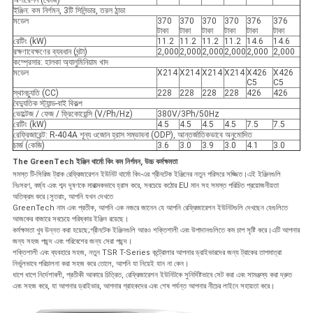
অপারেশন (কেজি)
ইঞ্জিন: কম নির্গমন, 3টি সিলিন্ডার, তরল ঠান্ডা
মডেল
370
370
370
370
376
376
টাকা
টাকা
টাকা
টাকা
টাকা
টাকা
রেটিং (kW)
11.2
11.2
11.2
11.2
14.6
14.6
রক্ষণাবেক্ষণের ব্যবধান (ঘন্টা)
2,000
2,000
2,000
2,000
2,000
2,000
কম্প্রেসার: হালকা অ্যালুমিনিয়াম খাদ
মডেল
X214
X214
X214
X214
X426
X426
C5
C5
স্থানচ্যুতি (CC)
228
228
228
228
426
426
বৈদ্যুতিক স্ট্যান্ড-বাই বিকল্প
ভোল্টেজ / ফেজ / ফ্রিকোয়েন্সি (V/Ph/Hz)
380V/3Ph/50Hz
রেটিং (kW)
4.5
4.5
4.5
4.5
7.5
7.5
রেফ্রিজারেন্ট: R-404A শূন্য ওজোন হ্রাস সম্ভাবনা (ODP), আন্তর্জাতিকভাবে অনুমোদিত
চার্জ (কেজি)
3.6
3.0
3.9
3.0
4.1
3.0
The GreenTech ইঞ্জিন থার্মো কিং কম নির্গমন, উচ্চ কর্মক্ষমতা
সমস্ত টি-সিরিজ ট্রাক রেফ্রিজারেশন ইউনিট থার্মো কিং-এর গ্রীনটেক ইঞ্জিনের নতুন পরিসরে সজ্জিত।এই ইঞ্জিনগুলি
নিঃসরণ, বর্জ্য এবং শব্দ দূষণকে মারাত্মকভাবে হ্রাস করে, সবচেয়ে কঠোর EU মান সহ সমস্ত পরিচিত প্রয়োজনীয়তা
অতিক্রম করে।সুতরাং, আপনি যখন দেখতে
GreenTech নাম এবং প্রতীক, আপনি এক নজরে জানেন যে আপনি রেফ্রিজারেশন ইউনিটগুলি দেখছেন যেগুলিতে
আজকের বাজারে সবচেয়ে পরিষ্কার ইঞ্জিন রয়েছে।
কর্মক্ষমতা খুব উন্নত করা হয়েছে;গ্রীনটেক ইঞ্জিনগুলি আরও শক্তিশালী এবং উপাদানগুলিতে কম চাপ সৃষ্টি করে।এটি আপনার
জন্য সহজ পছন্দ এবং পরিবেশের জন্য সেরা পছন্দ।
শক্তিশালী এবং ব্যবহারে সহজ, নতুন TSR T-Series কন্ট্রোলার আপনার ড্রাইভারদের জন্য ট্রাকের তাপমাত্রা
নির্ভুলভাবে পরিচালনা করা সহজ করে তোলে, আপনি যা নিয়েই যান না কেন।
ধাপে ধাপে নির্দেশাবলী, প্রতীকী আকারে চিত্রিত, রেফ্রিজারেশন ইউনিটকে সুনির্দিষ্টভাবে সেট করা এবং সামঞ্জস্য করা দ্রুত
এবং সহজ করে, যা আপনার ড্রাইভার, আপনার গ্রাহকদের এবং শেষ পর্যন্ত আপনার নীচের লাইনে সহায়তা করে।