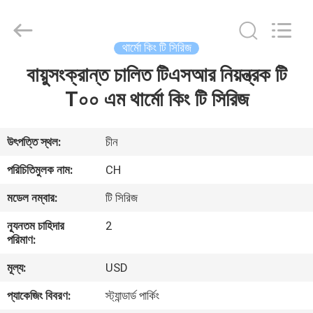
YANGTZE
MOTORS
INDUSTRY
CO.,
LIMITED.
থার্মো কিং টি সিরিজ
All
Rights
বায়ুসংক্রান্ত চালিত টিএসআর নিয়ন্ত্রক টি
বাড়ি
Reserved.
T০০ এম থার্মো কিং টি সিরিজ
পণ্য
উৎপত্তি স্থল:
চীন
আমাদের
পরিচিতিমুলক নাম:
CH
সম্বন্ধে
মডেল নম্বার:
টি সিরিজ
ন্যূনতম চাহিদার
2
কারখানা
পরিমাণ:
পরিদর্শন
মূল্য:
USD
প্যাকেজিং বিবরণ:
স্ট্যান্ডার্ড পার্কিং
গুণমান