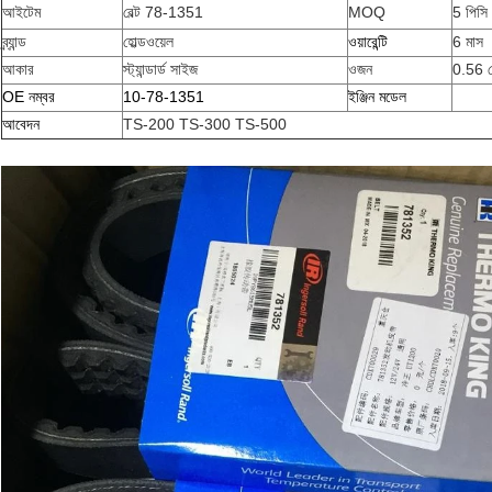
আইটেম
বেল্ট 78-1351
MOQ
5 পিসি
ব্র্যান্ড
হোল্ডওয়েল
ওয়ারেন্টি
6 মাস
আকার
স্ট্যান্ডার্ড সাইজ
ওজন
0.56 
OE নম্বর
10-78-1351
ইঞ্জিন মডেল
আবেদন
TS-200 TS-300 TS-500