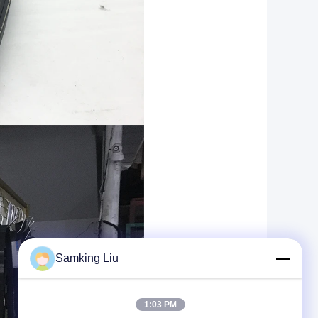
Samking Liu
1:03 PM