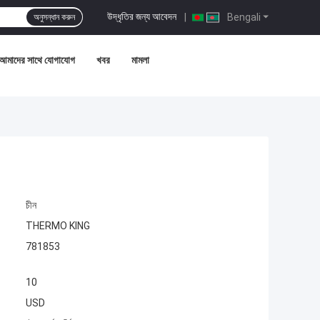
উদ্ধৃতির জন্য আবেদন
|
Bengali
অনুসন্ধান করুন
আমাদের সাথে যোগাযোগ
খবর
মামলা
চীন
THERMO KING
781853
10
USD