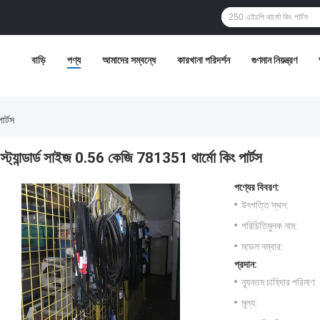
বাড়ি
পণ্য
আমাদের সম্বন্ধে
কারখানা পরিদর্শন
গুণমান নিয়ন্ত্রণ
ার্টস
স্ট্যান্ডার্ড সাইজ 0.56 কেজি 781351 থার্মো কিং পার্টস
পণ্যের বিবরণ:
উৎপত্তি স্থল:
পরিচিতিমুলক নাম:
মডেল নম্বার:
প্রদান:
ন্যূনতম চাহিদার পরিমাণ:
মূল্য: