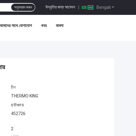
উদ্ধৃতির জন্য আবেদন
|
Bengali
অনুসন্ধান করুন
আমাদের সাথে যোগাযোগ
খবর
মামলা
লার
চীন
THERMO KING
others
452726
2