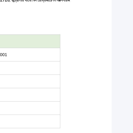
452726
,
কন্ট্রোলার থার্মো কিং রেফ্রিজারেশন এক্সেসরিজ
001