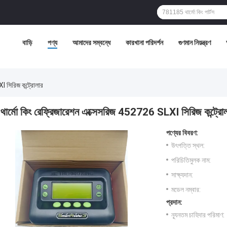
বাড়ি
পণ্য
আমাদের সম্বন্ধে
কারখানা পরিদর্শন
গুণমান নিয়ন্ত্রণ
I সিরিজ কন্ট্রোলার
থার্মো কিং রেফ্রিজারেশন এক্সেসরিজ 452726 SLXI সিরিজ কন্ট্রো
পণ্যের বিবরণ:
উৎপত্তি স্থল:
পরিচিতিমুলক নাম:
সাক্ষ্যদান:
মডেল নম্বার:
প্রদান:
ন্যূনতম চাহিদার পরিমাণ: