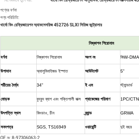
বিশেষভাবে তুলে ধরা:
থার্মো কিং রেফ্রিজারেশন আনুষাঙ্গিক
,
রেফ্রিজারেশন এক্সেসরিজ 
পণ্যের বর্ণনা
পণ্য পরিচিতি:
থার্মো কিং রেফ্রিজারেশন অ্যাকসেসরিজ 452726 SLXI সিরিজ কন্ট্রোলার
নিষ্কাশন শিরোনাম
বর্ণনা
নিষ্কাশন শিরোনাম
অংশ নং
জি
W-DMA
উপাদান
অ্যালুমিনাইজড ইস্পাত
আউটলেট
5"
শরীরের দৈর্ঘ্য
34"
ই এম
স্ট্যান্ডার্ড
মোড়ক
বুদ্বুদ ব্যাগ এবং শক্তিশালী বাক্স
প্যাকেজের পরিমাণ
1PC/CTN
উৎপত্তি স্থল
কিংডাও, চীন
ব্র্যান্ড
GRWA
সনদপত্র
SGS, TS16949
ওয়ারেন্টি
দুই বছর
OE নং: 8-97306063-2