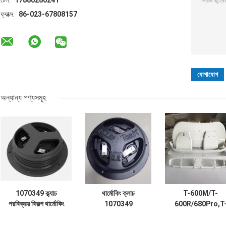
টেল:
17880280241
ফ্যাক্স:
86-023-67808157
অন্যান্য পণ্যসমূহ
1070349 ক্ল্যাচ
থার্মোকিং ক্লাচ
T-600M/T-
পরবিক্রয় বিকল্প থার্মোকিং
1070349
600R/680Pro,T
স্পেয়ার পার্টস জন্য এসপি
রেফ্রিজারেটরের জন্য খুচরা
800M/T-
ইউনিট 1080S T-
যন্ত্রাংশ এসপি ইউনিট টি
800R/880Pro এক