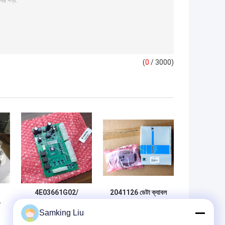
(
0
/ 3000)
4E03661G02/
2041126 ডেটা ক্যাবল
-
673323 থার্মো কিং
ডিএসআর থেকে পিসি থার্মো
Samking Liu
প্রধান মডিউল CAN-EU
কিং মূল খুচরা যন্ত্রাংশ
ই
24VDC RV780II মূল