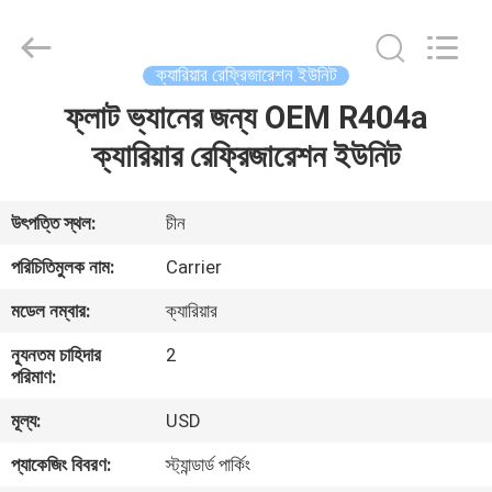
YANGTZE
MOTORS
INDUSTRY
CO.,
LIMITED.
ক্যারিয়ার রেফ্রিজারেশন ইউনিট
All
Rights
ফ্লাট ভ্যানের জন্য OEM R404a
বাড়ি
Reserved.
ক্যারিয়ার রেফ্রিজারেশন ইউনিট
পণ্য
উৎপত্তি স্থল:
চীন
আমাদের
পরিচিতিমুলক নাম:
Carrier
সম্বন্ধে
মডেল নম্বার:
ক্যারিয়ার
ন্যূনতম চাহিদার
2
কারখানা
পরিমাণ:
পরিদর্শন
মূল্য:
USD
প্যাকেজিং বিবরণ:
স্ট্যান্ডার্ড পার্কিং
গুণমান