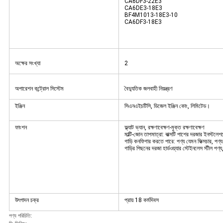
CA6DF3-22E3
CA6DE3-18E3
BF4M1013-18E3-10
CA6DF3-18E3
অক্ষের সংখ্যা
2
অপারেশন কন্ট্রোল সিস্টেম
বৈদ্যুতিক জলবাহী নিয়ন্ত্রণ
ইঞ্জিন
সিএনএইচটিসি, ডিজেল ইঞ্জিন কোং, লিমিটেড।
ফাংশন
ফ্ল্যাট ভ্যান, রক্ষণাবেক্ষণ-মুক্ত রক্ষণাবেক্ষণ
মাল্টি-জোন তাপমাত্রা: বাক্সটি পাশের দরজার ইনস্টলেশ
গাড়ি কনফিগার করতে পারে: পণ্য যেমন ফিক্সচার, পণ
গাড়ির পিছনের দরজা হার্ডওয়্যার স্টেইনলেস স্টীল পণ্য
উৎপাদন চক্র
প্রায় 18 কর্মদিবস
পণ্য পরিচিতি: