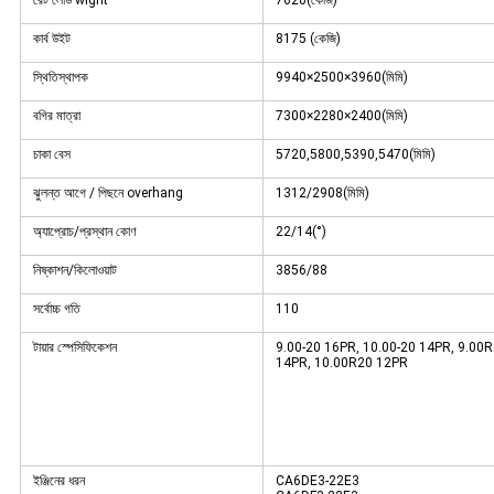
রেট লোড wight
7620(কেজি)
কার্ব উইট
8175 (কেজি)
স্থিতিস্থাপক
9940×2500×3960(মিমি)
বগির মাত্রা
7300×2280×2400(মিমি)
চাকা বেস
5720,5800,5390,5470(মিমি)
ঝুলন্ত আগে / পিছনে overhang
1312/2908(মিমি)
অ্যাপ্রোচ/প্রস্থান কোণ
22/14(°)
নিষ্কাশন/কিলোওয়াট
3856/88
সর্বোচ্চ গতি
110
টায়ার স্পেসিফিকেশন
9.00-20 16PR, 10.00-20 14PR, 9.00
14PR, 10.00R20 12PR
ইঞ্জিনের ধরন
CA6DE3-22E3