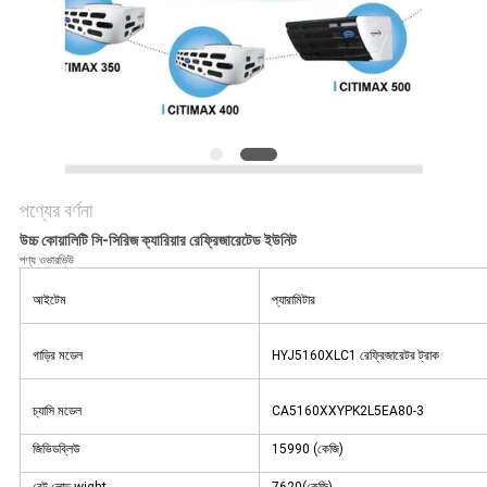
গোপনীয়তা
নীতি
পণ্যের বর্ণনা
উচ্চ কোয়ালিটি সি-সিরিজ ক্যারিয়ার রেফ্রিজারেটেড ইউনিট
পণ্য ওভারভিউ
আইটেম
প্যারামিটার
গাড়ির মডেল
HYJ5160XLC1 রেফ্রিজারেটর ট্রাক
চ্যাসি মডেল
CA5160XXYPK2L5EA80-3
জিভিডব্লিউ
15990 (কেজি)