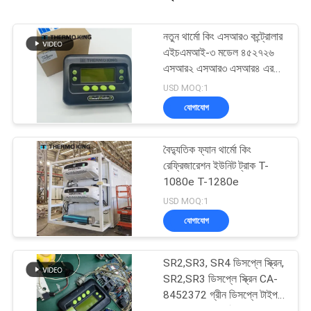
নতুন থার্মো কিং এসআর৩ কন্ট্রোলার
এইচএমআই-৩ মডেল ৪৫২৭২৬
এসআর২ এসআর৩ এসআর৪ এর
জন্য মেরামত পরিষেবা সহ
USD MOQ:1
যোগাযোগ
বৈদ্যুতিক ফ্যান থার্মো কিং
রেফ্রিজারেশন ইউনিট ট্রাক T-
1080e T-1280e
USD MOQ:1
যোগাযোগ
SR2,SR3, SR4 ডিসপ্লে স্ক্রিন,
SR2,SR3 ডিসপ্লে স্ক্রিন CA-
8452372 গ্রীন ডিসপ্লে টাইপ
এলসিডি স্ক্রিন থার্মো কিং SB210