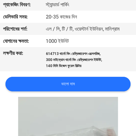
প্যাকেজিং বিবরণ:
স্ট্যান্ডার্ড পার্কিং
নিয়ন্ত্রণ
ডেলিভারি সময়:
20-35 কাজের দিন
আমাদের
পরিশোধের শর্ত:
এল / সি, টি / টি, ওয়েস্টার্ন ইউনিয়ন, মানিগ্রাম
সাথে
যোগানের ক্ষমতা:
1000 ইউনিট
যোগাযোগ
লক্ষণীয় করা:
,
614713 থার্মো কিং রেফ্রিজারেশন এক্সেসরিজ
,
300 মাইক্রোন থার্মো কিং রেফ্রিজারেশন ইউনিট
খবর
140 মিমি ডিজেল ফুয়েল ফিল্টার
ভালো দাম
মামলা
সাইট
ম্যাপ