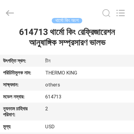
YANGTZE
MOTORS
INDUSTRY
CO.,
LIMITED.
থার্মো কিং অংশ
All
Rights
614713 থার্মো কিং রেফ্রিজারেশন
বাড়ি
Reserved.
আনুষাঙ্গিক সম্প্রসারণ ভালভ
পণ্য
উৎপত্তি স্থল:
চীন
আমাদের
পরিচিতিমুলক নাম:
THERMO KING
সম্বন্ধে
সাক্ষ্যদান:
others
মডেল নম্বার:
614713
কারখানা
ন্যূনতম চাহিদার
2
পরিদর্শন
পরিমাণ:
মূল্য:
USD
গুণমান