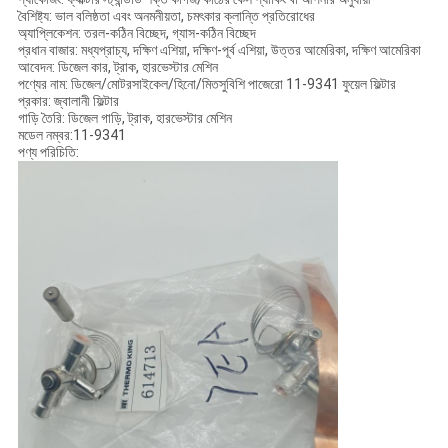
বৈশিষ্ট্য: ভাল বলিষ্ঠতা এবং অনমনীয়তা, চমৎকার ক্লান্তি প্রতিরোধের
অ্যাপ্লিকেশন: তরল-কঠিন বিচ্ছেদ, গ্যাস-কঠিন বিচ্ছেদ
প্রধান বাজার: মধ্যপ্রাচ্য, দক্ষিণ এশিয়া, দক্ষিণ-পূর্ব এশিয়া, উত্তর আমেরিকা, দক্ষিণ আমেরিকা
আবেদন: ডিজেল কার, ট্রাক, হারভেস্টার মেশিন
পণ্যের নাম: ডিজেল/মোটরসাইকেল/হিনো/মিতসুবিশি পাজেরো 11-9341 ফুয়েল ফিল্টার
প্রকার: জ্বালানী ফিল্টার
গাড়ি তৈরি: ডিজেল গাড়ি, ট্রাক, হারভেস্টার মেশিন
মডেল নম্বর:11-9341
পণ্য পরিচিতি: