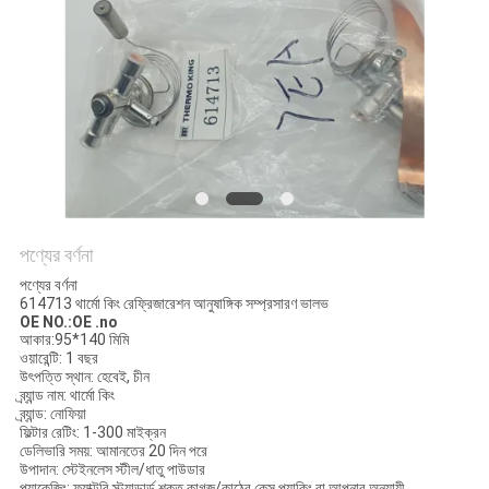
গোপনীয়তা
নীতি
পণ্যের বর্ণনা
পণ্যের বর্ণনা
614713 থার্মো কিং রেফ্রিজারেশন আনুষাঙ্গিক সম্প্রসারণ ভালভ
OE NO.:OE .no
আকার:95*140 মিমি
ওয়ারেন্টি: 1 বছর
উৎপত্তি স্থান: হেবেই, চীন
ব্র্যান্ড নাম: থার্মো কিং
ব্র্যান্ড: নোফিয়া
ফিল্টার রেটিং: 1-300 মাইক্রন
ডেলিভারি সময়: আমানতের 20 দিন পরে
উপাদান: স্টেইনলেস স্টীল/ধাতু পাউডার
প্যাকেজিং: ফ্যাক্টরি স্ট্যান্ডার্ড শক্ত কাগজ/কাঠের কেস প্যাকিং বা আপনার অনুযায়ী