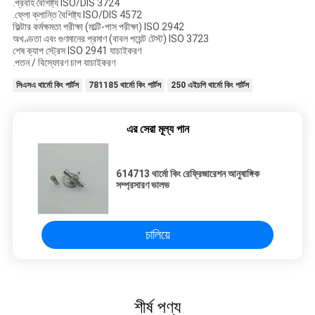
.প্রবাহ বৈশিষ্ট্য ISO/DIS 3724
.ফ্লো ক্লান্তি বৈশিষ্ট্য ISO/DIS 4572
ফিল্টার কর্মক্ষমতা পরীক্ষা (মাল্টি-পাস পরীক্ষা) ISO 2942
অখণ্ডতা এবং গুণমানের প্রমাণ (বাবল পয়েন্ট টেস্ট) ISO 3723
শেষ ক্যাপ স্ট্রেস ISO 2941 যাচাইকরণ
.পতন / বিস্ফোরণ চাপ যাচাইকরণ
সিএসএ থার্মো কিং পার্টস
781185 থার্মো কিং পার্টস
250 এইচপি থার্মো কিং পার্টস
এর সেরা মূল্য পান
614713 থার্মো কিং রেফ্রিজারেশন আনুষাঙ্গিক
সম্প্রসারণ ভালভ
চালিয়ে
শীর্ষ পণ্য