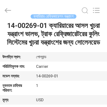
YANGTZE
MOTORS
INDUSTRY
CO.,
LIMITED.
ক্যারিয়ার রেফ্রিজারেশন যন্ত্রাংশ
All
Rights
14-00269-01 ক্যারিয়ারের আসল খুচরা
বাড়ি
Reserved.
যন্ত্রাংশ ভালভ, ট্রাক রেফ্রিজারেটরের কুলিং
পণ্য
সিস্টেমের খুচরা যন্ত্রাংশের জন্য সোলেনয়েড
আমাদের
উৎপত্তি স্থল:
পোল্যান্ড
সম্বন্ধে
পরিচিতিমুলক নাম:
Carrier
মডেল নম্বার:
14-00269-01
কারখানা
ন্যূনতম চাহিদার
1
পরিদর্শন
পরিমাণ:
মূল্য:
USD
গুণমান