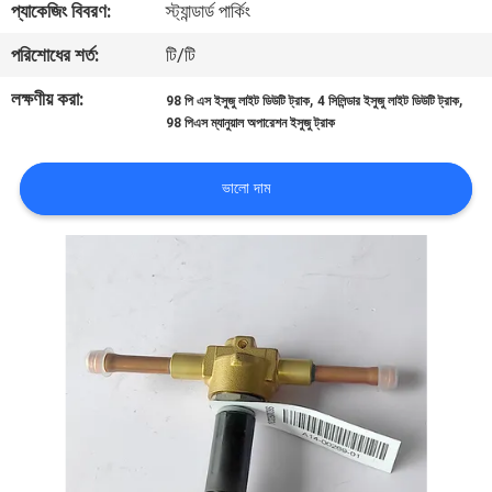
প্যাকেজিং বিবরণ:
স্ট্যান্ডার্ড পার্কিং
নিয়ন্ত্রণ
পরিশোধের শর্ত:
টি/টি
আমাদের
লক্ষণীয় করা:
,
,
98 পি এস ইসুজু লাইট ডিউটি ​​ট্রাক
4 সিলিন্ডার ইসুজু লাইট ডিউটি ​​ট্রাক
98 পিএস ম্যানুয়াল অপারেশন ইসুজু ট্রাক
সাথে
যোগাযোগ
ভালো দাম
খবর
মামলা
সাইট
ম্যাপ