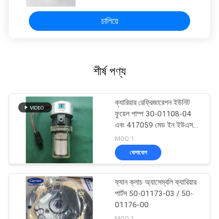
চালিয়ে
শীর্ষ পণ্য
ক্যারিয়ার রেফ্রিজারেশন ইউনিট
ফুয়েল পাম্প 30-01108-04
এবং 417059 মেড ইন ইউএসএ,
30-66840-00 এর বিকল্প
MOQ:1
যোগাযোগ
ফ্যান ক্লাচ অ্যাসেম্বলি ক্যারিয়ার
পার্টস 50-01173-03 / 50-
01176-00
MOQ:1