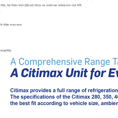
শক্তি, উচ্চ হিমায়ন ক্ষমতা (58 m3 পর্যন্ত) এবং যেকোনো বক্স আকারের জন্য সহজ ফিটিং
.
সি-সিরিজ পণ্যের মডেল:
মাত্রা(মিমি):