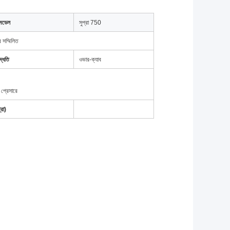
 মডেল
সুপ্রা 750
 সম্মিলিত
দ্ধতি
ওভার-ক্যাব
 প্রেসারে
্রো)
ক্যারিয়ার সুপার