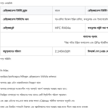
পণ্য ওভারভিউ
রেফ্রিজারেশন ইউনিট ব্র্যান্ড
বাহক
রেফ্রিজারেশন ইউনিট
রেফ্রিজারেশন ইউনিটের ধরন
স্ব-চালিত ডিজেল ইঞ্জিন চালিত, কনডেন্সার এবং ইভাপোরেটর
রেফ্রিজারেন্ট
HFC R404a
কনডেন্সার মাউন্ট করা প
বাতাসের প্রবাহ
*উচ্চ গতির ইঞ্জিন অপারেশন এবং 0Pa স্ট্যাটিক
বায়ুপ্রবাহের পরিমাণ
2,140m3/ঘন্টা
ডিসচার্জ বেগ (এয়ার থ
পণ্য পরিচিতি:
সি-সিরিজ:
ক্যারিয়ার ট্রানসিকোল্ডের সিটিম্যাক্স রেফ্রিজারেশন ইউনিটের কর্মক্ষমতা
আপনার কোল্ড চেইন ধারাবাহিকভাবে নিয়ন্ত্রণে থাকে
আপনার তাপমাত্রা-সংবেদনশীল পণ্য অবশ্যই আদর্শ অবস্থায় সরবরাহ করতে হবে।
নিয়ন্ত্রিত তাপমাত্রা সহ পরিবহনের সময় তাদের একটি স্থিতিশীল পরিবেশ প্রয়োজন
এবং কোল্ড চেইনের অখণ্ডতা বজায় রাখার ক্ষমতা।Citimax পরিসীমা আপনাকে অনুমতি দেয়
তাজা এবং হিমায়িত পণ্যগুলি নিরাপদে এবং আত্মবিশ্বাসের সাথে সরবরাহ করার জন্য শীতল করার জন্য ধন্যবাদ