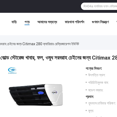
বাড়ি
পণ্য
আমাদের সম্বন্ধে
কারখানা পরিদর্শন
গুণমান নিয়ন্ত্রণ
 সরবরাহ চেইনের জন্য Citimax 280 ক্যারিয়ার রেফ্রিজারেশন ইউনিট
কোল্ড স্টোরেজ খাবার, ফল, ওষুধ সরবরাহ চেইনের জন্য Citimax 280
পণ্যের বিবরণ:
উৎপত্তি স্থল:
পরিচিতিমুলক নাম:
মডেল নম্বার:
প্রদান:
ন্যূনতম চাহিদার পরিমাণ:
মূল্য: