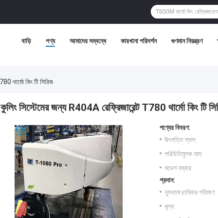
বাড়ি
পণ্য
আমাদের সম্বন্ধে
কারখানা পরিদর্শন
গুণমান নিয়ন্ত্রণ
780 থার্মো কিং টি সিরিজ
কুলিং সিস্টেমের জন্য R404A রেফ্রিজারেন্ট T780 থার্মো কিং টি সি
পণ্যের বিবরণ:
উৎপত্তি স্থল:
পরিচিতিমুলক নাম:
মডেল নম্বার:
প্রদান:
ন্যূনতম চাহিদার পরিমাণ:
মূল্য: