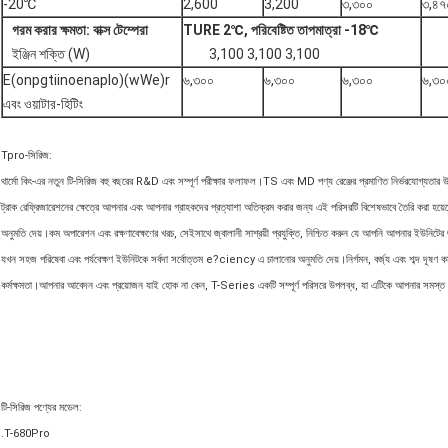
-20℃
2,600
3,200
৩,৩০০
৩,৪৭
গরম করার
ক্ষমতা:
বাক্স
টেম্পেরা
TURE 2℃,
পরিবেষ্টিত
তাপমাত্রা
-18℃
ইঞ্জিন শক্তি (W)
3,100 3,100 3,100
E(onpgtiinoenaplo)(wWe)r
৬,৩০০
৬,৩০০
৬,৩০০
৬,৩০
এবং ওয়াটার-হিটিং
Tpro-সিরিজ:
থার্মো কিং-এর নতুন টি-সিরিজ বহু বছরের R&D এবং সম্পূর্ণ পরীক্ষার ফলাফল।TS এবং MD পণ্য রেঞ্জের প্রমাণিত নির্ভরযোগ্যতার
ট্রাক রেফ্রিজারেশনের ক্ষেত্রে আপনার এবং আপনার গ্রাহকদের প্রত্যাশা অতিক্রম করার জন্য এই পরিসরটি বিশেষভাবে তৈরি করা হয়েছে।
অনুমতি দেয়।কম অপারেশন এবং রক্ষণাবেক্ষণের খরচ, সেইসাথে জ্বালানী সাশ্রয়ী প্রযুক্তি, নিশ্চিত করুন যে আপনি আপনার ইউনিটের জ
যখন সহজ পরিষেবা এবং পর্যবেক্ষণ ইউনিটকে সর্বদা সর্বোত্তম e?ciency এ চালানোর অনুমতি দেয়।নির্গমন, বর্জ্য এবং শব্দ দূষণ কমা
কর্মক্ষমতা।আপনার আবেদন এবং প্রয়োজন যাই হোক না কেন, T-Series একটি সম্পূর্ণ পরিসরে উপলব্ধ, যা এটিকে আপনার সমস্ত 
টি-সিরিজ পণ্যের মডেল:
.T-680Pro