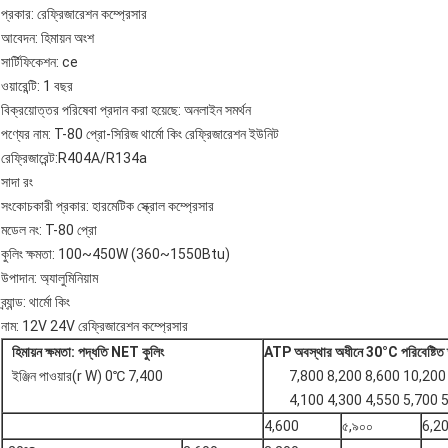
প্রকার: রেফ্রিজারেশন কম্প্রেসার
আবেদন: হিমায়ন অংশ
সার্টিফিকেশন: ce
ওয়ারেন্টি: 1 বছর
বিক্রয়োত্তর পরিষেবা প্রদান করা হয়েছে: অনলাইন সমর্থন
পণ্যের নাম: T-80 প্রো-সিরিজ থার্মো কিং রেফ্রিজারেশন ইউনিট
রেফ্রিজারেন্ট:R404A/R134a
সাদা রং
সংকোচকারী প্রকার: হারমেটিক স্ক্রোল কম্প্রেসার
মডেল নং: T-80 প্রো
কুলিং ক্ষমতা: 100~450W (360~1550Btu)
উপাদান: অ্যালুমিনিয়াম
ব্র্যান্ড: থার্মো কিং
নাম: 12V 24V রেফ্রিজারেশন কম্প্রেসার
হিমায়ন
ক্ষমতা:
পদ্ধতি
NET
কুলিং
ATP অবস্থার অধীনে 30°C পরিবেষ্টিত তা
ইঞ্জিন পাওয়ার(r W) 0℃ 7,400
7,800 8,200 8,600 10,200
4,100 4,300 4,550 5,700 
4,600
৫,৯০০
6,2