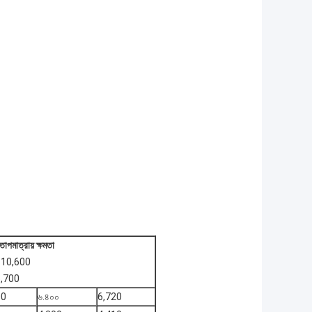
পমাত্রায় ক্ষমতা
 10,600
5,700
00
৬.৪০০
6,720