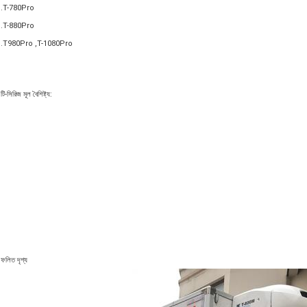
.T-780Pro
.T-880Pro
.T980Pro ,T-1080Pro
টি-সিরিজ মূল বৈশিষ্ট্য:
ফলিত দৃশ্য