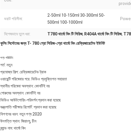
Use:
provid
2-50ml 10-150ml 30-300ml 50-
ভরাট পরিসীমা:
Power
500ml 100-1000ml
বিশেষভাবে তুলে ধরা:
T780 থার্মো কিং টি সিরিজ
,
R404A থার্মো কিং টি সিরিজ
,
T780 
কুলিং সিস্টেমের জন্য T- 780 প্রো সিরিজ-প্রো থার্মো কিং রেফ্রিজারেটেড ইউনিট
পণ্য পরিচিতি:
শর্ত: নতুন
প্রযোজ্য শিল্প: রেফ্রিজারেটেড ট্রাক
ওয়ারেন্টি পরিষেবার পরে: ভিডিও প্রযুক্তিগত সহায়তা
স্থানীয় পরিষেবা অবস্থান: কোনটিই নয়
শোরুমের অবস্থান: কোনটিই নয়
ভিডিও আউটগোয়িং-পরিদর্শন:প্রদান করা হয়েছে
যন্ত্রপাতি পরীক্ষার রিপোর্ট: প্রদান করা হয়েছে
বিপণনের ধরন: নতুন পণ্য 2020
উৎপত্তি স্থান: জিয়াংসু, চীন
ব্র্যান্ড নাম: থার্মো কিং