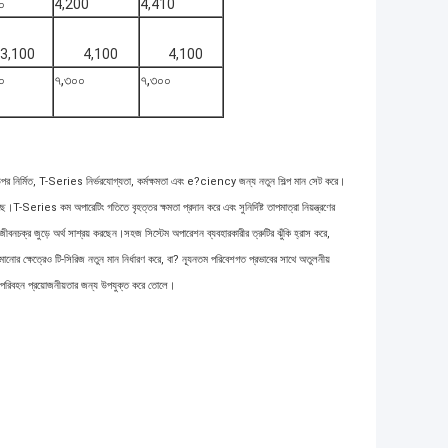
০
4,200
4,410
3,100
4,100
4,100
০
৭,৩০০
৭,৩০০
 উপর নির্মিত, T-Series নির্ভরযোগ্যতা, কর্মক্ষমতা এবং e?ciency জন্য নতুন শিল্প মান সেট করে।
T-Series কম অপারেটিং গতিতে বৃহত্তর ক্ষমতা প্রদান করে এবং সুনির্দিষ্ট তাপমাত্রা নিয়ন্ত্রণের
ীবনচক্র জুড়ে অর্থ সাশ্রয় করছেন।সহজ সিস্টেম অপারেশন ব্যবহারকারীর ত্রুটির ঝুঁকি হ্রাস করে,
নোর ক্ষেত্রেও টি-সিরিজ নতুন মান নির্ধারণ করে, বা? ন্যূনতম পরিবেশগত প্রভাবের সাথে অতুলনীয়
পরিবহন প্রয়োজনীয়তার জন্য উপযুক্ত করে তোলে।