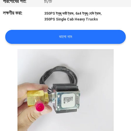
পরিশোধের শর্ত:
টি/টি
নিয়ন্ত্রণ
লক্ষণীয় করা:
,
,
350PS ইসুজু ভারী ট্রাক
6x4 ইসুজু হেভি ট্রাক
350PS Single Cab Heavy Trucks
আমাদের
সাথে
ভালো দাম
যোগাযোগ
খবর
মামলা
সাইট
ম্যাপ