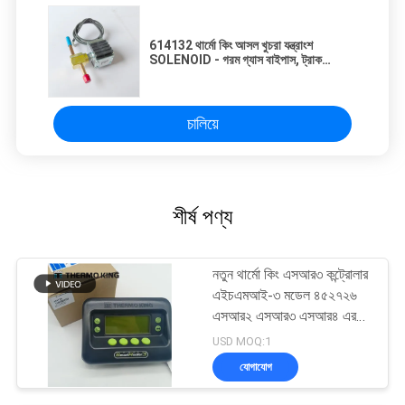
614132 থার্মো কিং আসল খুচরা যন্ত্রাংশ
SOLENOID - গরম গ্যাস বাইপাস, ট্রাক
রেফ্রিজারেটরের খুচরা যন্ত্রাংশের জন্য
SLX/SLXe
চালিয়ে
শীর্ষ পণ্য
নতুন থার্মো কিং এসআর৩ কন্ট্রোলার
এইচএমআই-৩ মডেল ৪৫২৭২৬
এসআর২ এসআর৩ এসআর৪ এর
জন্য মেরামত পরিষেবা সহ
USD MOQ:1
যোগাযোগ