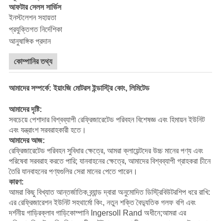
আফটার সেলস সার্ভিস
ইনস্টলেশন সহায়তা
প্রযুক্তিগত নির্দেশিকা
আনুষাঙ্গিক প্রদান
কোম্পানির তথ্য
আমাদের সম্পর্কে: ইয়াংজি মোটরস ইন্ডাস্ট্রি কোং, লিমিটেড
আমাদের দৃষ্টি:
সবচেয়ে পেশাদার বিশ্বব্যাপী রেফ্রিজারেটেড পরিবহন বিশেষজ্ঞ এবং হিমায়ন ইউনিট
এবং যন্ত্রাংশ সরবরাহকারী হতে।
আমাদের আজ:
রেফ্রিজারেটেড পরিবহন সুবিধার ক্ষেত্রে, আমরা ক্লায়েন্টদের উচ্চ মানের পণ্য এবং
পরিষেবা সরবরাহ করতে পারি; যানবাহনের ক্ষেত্রে, আমাদের বিশ্বব্যাপী গ্রাহকরা চীনে
তৈরি যানবাহনের পণ্যগুলির সেরা মানের পেতে পারেন।
কারণ:
আমরা কিছু বিখ্যাত আন্তর্জাতিক ব্র্যান্ড দ্বারা অনুমোদিত ডিস্ট্রিবিউটরশিপ ধরে রাখি:
এর রেফ্রিজারেশন ইউনিট সহ
থার্মো কিং
, নতুন শক্তি বৈদ্যুতিক গলফ বগি এবং
দর্শনীয় গাড়ির
ক্লাব গাড়ি
কোম্পানি Ingersoll Rand অধীনে;আমরা এর