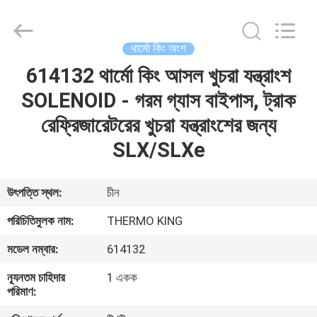
YANGTZE
MOTORS
INDUSTRY
CO.,
LIMITED.
থার্মো কিং অংশ
All
Rights
614132 থার্মো কিং আসল খুচরা যন্ত্রাংশ
বাড়ি
Reserved.
SOLENOID - গরম গ্যাস বাইপাস, ট্রাক
পণ্য
রেফ্রিজারেটরের খুচরা যন্ত্রাংশের জন্য
SLX/SLXe
আমাদের
সম্বন্ধে
উৎপত্তি স্থল:
চীন
পরিচিতিমুলক নাম:
THERMO KING
কারখানা
মডেল নম্বার:
614132
পরিদর্শন
ন্যূনতম চাহিদার
1 একক
পরিমাণ:
গুণমান