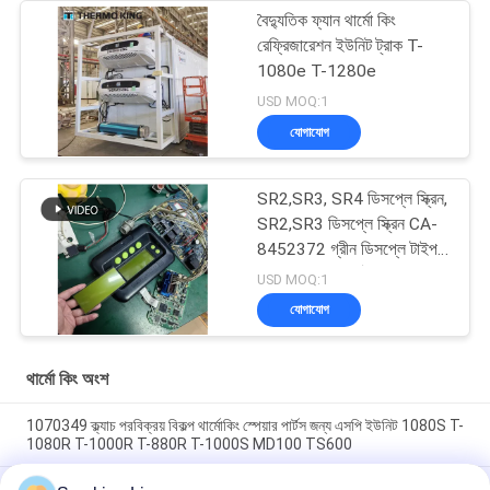
বৈদ্যুতিক ফ্যান থার্মো কিং
রেফ্রিজারেশন ইউনিট ট্রাক T-
1080e T-1280e
USD MOQ:1
যোগাযোগ
SR2,SR3, SR4 ডিসপ্লে স্ক্রিন,
SR2,SR3 ডিসপ্লে স্ক্রিন CA-
8452372 গ্রীন ডিসপ্লে টাইপ
এলসিডি স্ক্রিন থার্মো কিং SB210
USD MOQ:1
SB230 HMIs আফটারমার্কেট
যোগাযোগ
স্পেয়ার পার্টস
থার্মো কিং অংশ
1070349 ক্ল্যাচ পরবিক্রয় বিকল্প থার্মোকিং স্পেয়ার পার্টস জন্য এসপি ইউনিট 1080S T-
1080R T-1000R T-880R T-1000S MD100 TS600
থার্মোকিং ক্লাচ 1070349 রেফ্রিজারেটরের জন্য খুচরা যন্ত্রাংশ এসপি ইউনিট টি -1080