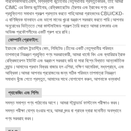
পরিবেশক
সিআইএমসি
, বিশ্বব্যাপী কন্টেইনার নেতৃস্থানীয় প্রস্তুতকারক, তাই আমরা
CIMC এর রিফার কন্টেইনার, রেফ্রিজারেটেড ট্রেলার এবং ট্রাকের পণ্য এবং
প্রযুক্তিগত সমাধান প্রকল্প প্রস্তাব করতে পারি;আমরা গ্রাহকদের CBU/CKD-
এ বাণিজ্যিক যানবাহন এবং ভালো মানের খুচরা যন্ত্রাংশ সরবরাহ করতে পারি।
আপনার
অনুরোধের ভিত্তিতে সেরা কাস্টমাইজড প্রকল্প তৈরি করতে আমরা চমৎকার এবং
অভিজ্ঞ প্রকৌশলীদের একটি গ্রুপ ধরে রাখি।
কোম্পানি প্রোফাইল:
ইয়াংজে মোটরস ইন্ডাস্ট্রি কোং, লিমিটেড।চীনের একটি নেতৃস্থানীয় পরিবহন
তাপমাত্রা নিয়ন্ত্রণ প্রযুক্তি পণ্য সরবরাহকারী, আমরা থার্মো কিং এবং ক্যারিয়ার ট্রাক
রেফ্রিজারেশন ইউনিট এবং যন্ত্রাংশ সরবরাহ করি যা সারা বিশ্বে বিখ্যাত আন্তর্জাতিক
ব্র্যান্ড।আমাদের প্রধান বিক্রয় বাজার হল এশিয়া, দক্ষিণ আমেরিকা, মধ্যপ্রাচ্য, এবং
আফ্রিকা।আমরা আপনার প্রয়োজনের জন্য সঠিক পরিবহন তাপমাত্রা নিয়ন্ত্রণ
সমাধান খুঁজে পেতে প্রস্তুত, আমাদের সাথে যোগাযোগ করুন, আপনাকে ধন্যবাদ!
প্যাকেজিং এবং শিপিং
সমস্ত সমাপ্ত পণ্য পাঠানোর আগে। আমরা স্ট্যান্ডার্ড ফাস্টনেস পরীক্ষাও করব।
সমস্ত পরীক্ষা যোগ্য হওয়ার পরে, আমরা বন্দর বা গ্রাহক দ্বারা মনোনীত অবস্থানে
পণ্য সরবরাহ করব।