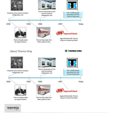
সনদপত্র