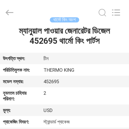
YANGTZE
MOTORS
INDUSTRY
CO.,
LIMITED.
থার্মো কিং অংশ
All
Rights
ম্যানুয়াল পাওয়ার জেনারেটর ডিজেল
বাড়ি
Reserved.
452695 থার্মো কিং পার্টস
পণ্য
উৎপত্তি স্থল:
চীন
আমাদের
পরিচিতিমুলক নাম:
THERMO KING
সম্বন্ধে
মডেল নম্বার:
452695
ন্যূনতম চাহিদার
2
কারখানা
পরিমাণ:
পরিদর্শন
মূল্য:
USD
প্যাকেজিং বিবরণ:
স্ট্যান্ডার্ড প্যাকেজ
গুণমান