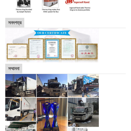
সনদপত্র
সম্মাননা