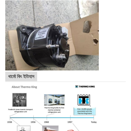
থার্মো কিং ইতিহাস