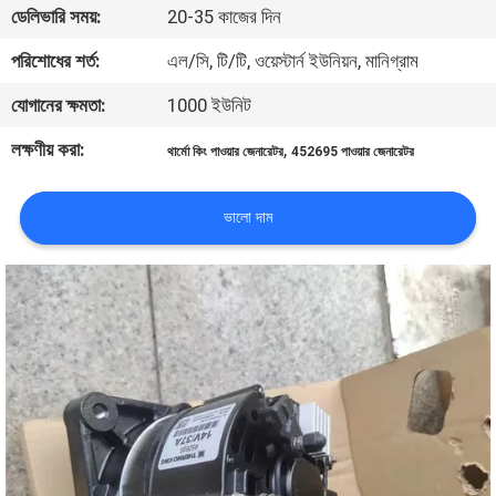
ডেলিভারি সময়:
20-35 কাজের দিন
নিয়ন্ত্রণ
পরিশোধের শর্ত:
এল/সি, টি/টি, ওয়েস্টার্ন ইউনিয়ন, মানিগ্রাম
আমাদের
যোগানের ক্ষমতা:
1000 ইউনিট
সাথে
লক্ষণীয় করা:
,
থার্মো কিং পাওয়ার জেনারেটর
452695 পাওয়ার জেনারেটর
যোগাযোগ
ভালো দাম
খবর
মামলা
সাইট
ম্যাপ