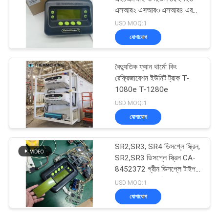
এসআর২ এসআর৩ এসআর৪ এর
জন্য মেরামত পরিষেবা সহ
USD MOQ:1
যোগাযোগ
বৈদ্যুতিক ফ্যান থার্মো কিং
রেফ্রিজারেশন ইউনিট ট্রাক T-
1080e T-1280e
USD MOQ:1
যোগাযোগ
SR2,SR3, SR4 ডিসপ্লে স্ক্রিন,
SR2,SR3 ডিসপ্লে স্ক্রিন CA-
8452372 গ্রীন ডিসপ্লে টাইপ
এলসিডি স্ক্রিন থার্মো কিং SB210
USD MOQ:1
SB230 HMIs আফটারমার্কেট
যোগাযোগ
স্পেয়ার পার্টস