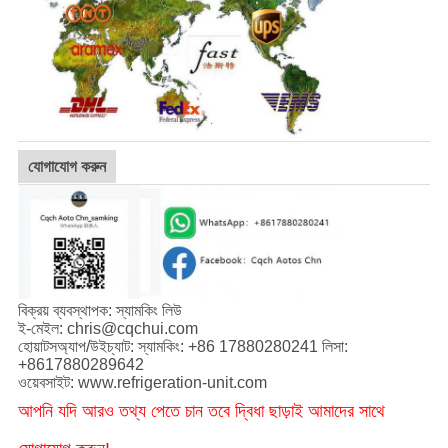
যোগাযোগ করুন
বিক্রয় ব্যবস্থাপক: স্যামকিং লিউ
ই-মেইল: chris@cqchui.com
হোয়াটসঅ্যাপ/উইচ্যাট: স্যামকিং: +86 17880280241 লিসা:
+8617880289642
ওয়েবসাইট: www.refrigeration-unit.com
আপনি যদি আরও তথ্য পেতে চান তবে দ্বিধা ছাড়াই আমাদের সাথে