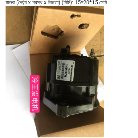
মাত্রা (দৈর্ঘ্য x প্রস্থ x উচ্চতা) (মিমি): 15*20*15 সেমি