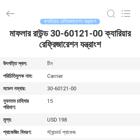
YANGTZE
MOTORS
INDUSTRY
CO.,
LIMITED.
ক্যারিয়ার রেফ্রিজারেশন যন্ত্রাংশ
All
Rights
মাফলার রাউন্ড 30-60121-00 ক্যারিয়ার
বাড়ি
Reserved.
রেফ্রিজারেশন যন্ত্রাংশ
পণ্য
উৎপত্তি স্থল:
চীন
আমাদের
পরিচিতিমুলক নাম:
Carrier
সম্বন্ধে
মডেল নম্বার:
30-60121-00
ন্যূনতম চাহিদার
15
কারখানা
পরিমাণ:
পরিদর্শন
মূল্য:
USD 198
প্যাকেজিং বিবরণ:
স্ট্যান্ডার্ড প্যাকেজ
গুণমান