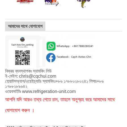
আমাদের সাথে যোগাযোগ
বিক্রয় ব্যবস্থাপকঃ স্যামকিং লিউ
ই-মেইল: chris@cqchui.com
হোয়াটসঅ্যাপ/ওয়েইচ্যাটঃ স্যামকিংঃ+৮৬ ১৭৮৮০২৮০২৪১ লিসাঃ+৮৬
১৭৮৮২৮৯৬৪২
ওয়েবসাইটঃ www.refrigeration-unit.com
আপনি যদি আরও তথ্য পেতে চান, তাহলে অনুগ্রহ করে আমাদের সাথে
যোগাযোগ করুন ।