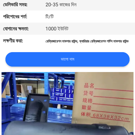
ডেলিভারি সময়:
20-35 কাজের দিন
নিয়ন্ত্রণ
পরিশোধের শর্ত:
টি/টি
আমাদের
যোগানের ক্ষমতা:
1000 ইউনিট
সাথে
লক্ষণীয় করা:
,
রেফ্রিজারেশন মাফলার রাউন্ড
ক্যারিয়ার রেফ্রিজারেশন পার্টস মাফলার রাউন্ড
যোগাযোগ
ভালো দাম
খবর
মামলা
সাইট
ম্যাপ