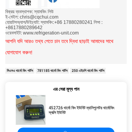
বিক্রয় ব্যবস্থাপক: স্যামকিং লিউ
ই-মেইল: chris@cqchui.com
হোয়াটসঅ্যাপ/উইচ্যাট: স্যামকিং:+86 17880280241 লিসা :
+8617880289642
ওয়েবসাইট: www.refrigeration-unit.com
আপনি যদি আরও তথ্য পেতে চান তবে দ্বিধা ছাড়াই আমাদের সাথে
যোগাযোগ করুন!
সিএসএ থার্মো কিং পার্টস
781185 থার্মো কিং পার্টস
250 এইচপি থার্মো কিং পার্টস
এর সেরা মূল্য পান
452726 থার্মো কিং ইউনিট ম্যানিপুলেটর থার্মোকিং
স্লক্সি ইউনিট