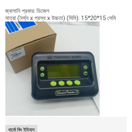
জ্বালানি প্রকার: ডিজেল
মাত্রা (দৈর্ঘ্য x প্রস্থ x উচ্চতা) (মিমি): 15*20*15 সেমি
থার্মো কিং ইতিহাস