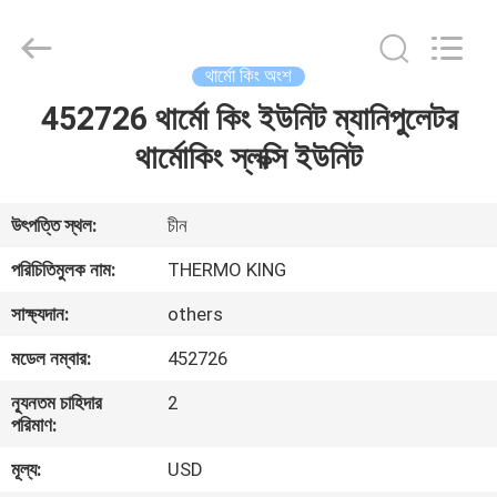
YANGTZE
MOTORS
INDUSTRY
CO.,
LIMITED.
থার্মো কিং অংশ
All
Rights
452726 থার্মো কিং ইউনিট ম্যানিপুলেটর
বাড়ি
Reserved.
থার্মোকিং স্লক্সি ইউনিট
পণ্য
উৎপত্তি স্থল:
চীন
আমাদের
পরিচিতিমুলক নাম:
THERMO KING
সম্বন্ধে
সাক্ষ্যদান:
others
মডেল নম্বার:
452726
কারখানা
ন্যূনতম চাহিদার
2
পরিদর্শন
পরিমাণ:
মূল্য:
USD
গুণমান