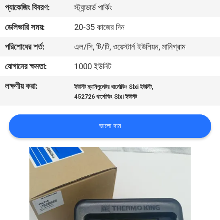
প্যাকেজিং বিবরণ:
স্ট্যান্ডার্ড পার্কিং
নিয়ন্ত্রণ
ডেলিভারি সময়:
20-35 কাজের দিন
আমাদের
পরিশোধের শর্ত:
এল/সি, টি/টি, ওয়েস্টার্ন ইউনিয়ন, মানিগ্রাম
সাথে
যোগানের ক্ষমতা:
1000 ইউনিট
যোগাযোগ
লক্ষণীয় করা:
,
ইউনিট ম্যানিপুলেটর থার্মোকিং Slxi ইউনিট
452726 থার্মোকিং Slxi ইউনিট
খবর
ভালো দাম
মামলা
সাইট
ম্যাপ