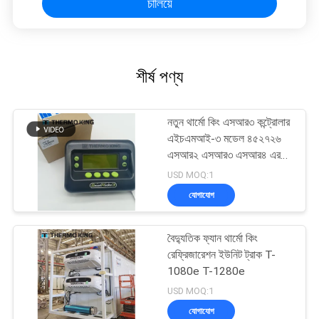
চালিয়ে
শীর্ষ পণ্য
নতুন থার্মো কিং এসআর৩ কন্ট্রোলার
এইচএমআই-৩ মডেল ৪৫২৭২৬
এসআর২ এসআর৩ এসআর৪ এর
জন্য মেরামত পরিষেবা সহ
USD MOQ:1
যোগাযোগ
বৈদ্যুতিক ফ্যান থার্মো কিং
রেফ্রিজারেশন ইউনিট ট্রাক T-
1080e T-1280e
USD MOQ:1
যোগাযোগ