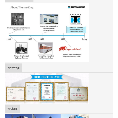
সনদপত্র
সম্মাননা