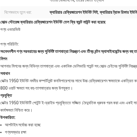
পাতার মোজাবিশেষ, তারের জোতা ইত্যাদি
বিশেষভাবে তুলে ধরা:
ক্যারিয়ার রেফ্রিজারেশন ইউনিট সিই
,
ক্যারিয়ার ট্রাক রিফার ইউ
কোল্ড স্টোরেজ ক্যারিয়ার রেফ্রিজারেশন ইউনিট তেল ফ্রি ফ্রন্ট মাউন্ট করা হয়েছে
পণ্য ওভারভিউ
পণ্য পরিচিতি:
সংবেদনশীল পণ্য সরবরাহের জন্য সুনির্দিষ্ট তাপমাত্রা নিয়ন্ত্রণ এবং তীব্র বন্টন অ্যাসাইনমেন্টের জন্য
মিশন
আপনার মিশনের জন্য বিভিন্ন তাপমাত্রা এবং একাধিক ডেলিভারি পয়েন্ট সহ কোল্ড চেইনের সুনির্দিষ্ট নিয়ন্ত্
সমাধান
ভেক্টর 1950 ইউনিট নমনীয় কম্পার্টমেন্ট কনফিগারেশনের সাথে উচ্চ রেফ্রিজারেশন ক্ষমতাকে একত্রি
800 ওয়াট ক্ষমতা সহ বহু-তাপমাত্রার জন্য উপযুক্ত।
প্রযুক্তি
ভেক্টর 1950 ইউনিটটি পেটেন্ট ই-ড্রাইভ প্রযুক্তিতে সজ্জিত।বৈদ্যুতিক ধ্রুবক গরম করা এবং একই স
কার্যক্ষমতা নিশ্চিত করে।
উপকারিতা:
আপটাইম সর্বোচ্চ করা হচ্ছে
পণ্যসম্ভার রক্ষা