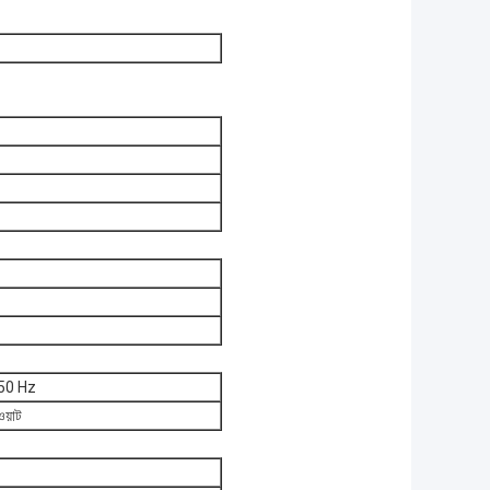
50 Hz
য়াট