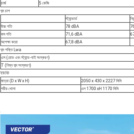
চার্জ
5 কেজি
শব্দ চাপ
স্ট্যান্ডার্ড
নিচ
উচ্চ গতি
78 dBA
76
কম গতি
71,6 dBA
6
অপেক্ষা করো
67,8 dBA
শব্দ শক্তি Lwa
এস (রোড এবং স্ট্যান্ড-বাই সংস্করণ)
T (নিম্ন শব্দ সংস্করণ)
ইউনিট
মাত্রা (D x W x H)
2050 x 430 x 2227 মিমি
শরীর খোলা
এল 1700 xH 1170 মিমি
.