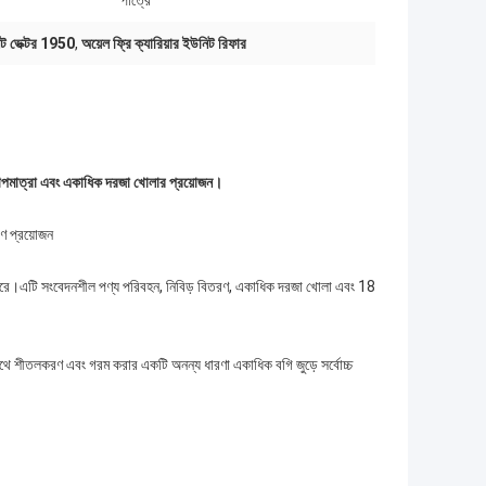
পাত্রে
নিট ভেক্টর 1950
,
অয়েল ফ্রি ক্যারিয়ার ইউনিট রিফার
 বহু তাপমাত্রা এবং একাধিক দরজা খোলার প্রয়োজন।
রণ প্রয়োজন
ত করে।এটি সংবেদনশীল পণ্য পরিবহন, নিবিড় বিতরণ, একাধিক দরজা খোলা এবং 18
াথে শীতলকরণ এবং গরম করার একটি অনন্য ধারণা একাধিক বগি জুড়ে সর্বোচ্চ