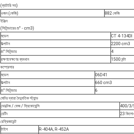
(ব্যাটারি সহ)
ওজন (কেজি)
882 কেজি
ইঞ্জিন
(সিলিন্ডারের n° - cm3)
মডেল
CT 4-134DI
উত্পাটন
2200 cm3
n° সিলিন্ডার
4
রক্ষণাবেক্ষণের ব্যবধান
1500 ঘন্টা
কম্প্রেসার
মডেল
06D41
উত্পাটন
660 cm3
n° সিলিন্ডার
6
মোটর দ্বারা বৈদ্যুতিক স্ট্যান্ড
ভোল্টেজ / ফেজ / ফ্রিকোয়েন্সি
400/3/
রেটিং
23 কিলোও
রেফ্রিজারেন্ট
টাইপ
R-404A, R-452A