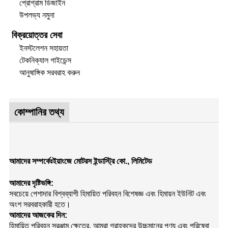
প্রোগ্রাম ডিজাইন
উপলভ্য নমুনা
বিক্রয়োত্তর সেবা
ইনস্টলেশন সহায়তা
টেকনিক্যাল গাইডেন্স
আনুষাঙ্গিক সরবরাহ করুন
কোম্পানির তথ্য
আমাদের সম্পর্কেঃইয়াংজে মোটরস ইন্ডাস্ট্রি কো., লিমিটেড
আমাদের দৃষ্টিভঙ্গি:
সবচেয়ে পেশাদার বিশ্বব্যাপী হিমায়িত পরিবহন বিশেষজ্ঞ এবং হিমায়ন ইউনিট এবং
অংশ সরবরাহকারী হতে।
আমাদের আজকের দিন:
হিমায়িত পরিবহন সরঞ্জাম ক্ষেত্রে, আমরা গ্রাহকদের উচ্চমানের পণ্য এবং পরিষেবা