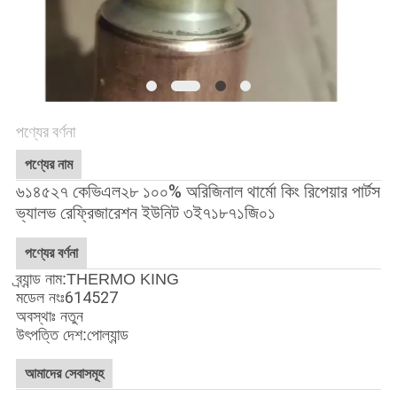
গোপনীয়তা
নীতি
পণ্যের বর্ণনা
পণ্যের নাম
৬১৪৫২৭ কেভিএল২৮ ১০০% অরিজিনাল থার্মো কিং রিপেয়ার পার্টস
ভ্যালভ রেফ্রিজারেশন ইউনিট ৩ই৭১৮৭১জি০১
পণ্যের বর্ণনা
ব্র্যান্ড নাম:THERMO KING
614527
মডেল নংঃ
অবস্থাঃ নতুন
পোল্যান্ড
উৎপত্তি দেশ:
আমাদের সেবাসমূহ