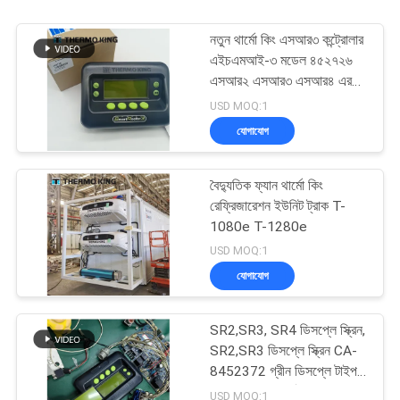
নতুন থার্মো কিং এসআর৩ কন্ট্রোলার
এইচএমআই-৩ মডেল ৪৫২৭২৬
এসআর২ এসআর৩ এসআর৪ এর
জন্য মেরামত পরিষেবা সহ
USD MOQ:1
যোগাযোগ
বৈদ্যুতিক ফ্যান থার্মো কিং
রেফ্রিজারেশন ইউনিট ট্রাক T-
1080e T-1280e
USD MOQ:1
যোগাযোগ
SR2,SR3, SR4 ডিসপ্লে স্ক্রিন,
SR2,SR3 ডিসপ্লে স্ক্রিন CA-
8452372 গ্রীন ডিসপ্লে টাইপ
এলসিডি স্ক্রিন থার্মো কিং SB210
USD MOQ:1