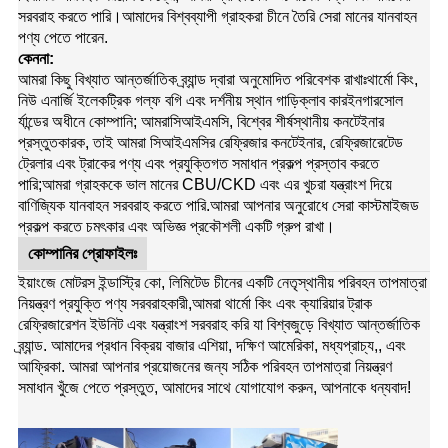
সরবরাহ করতে পারি।আমাদের বিশ্বব্যাপী গ্রাহকরা চীনে তৈরি সেরা মানের যানবাহন
পণ্য পেতে পারেন.
কেননা:
আমরা কিছু বিখ্যাত আন্তর্জাতিক ব্র্যান্ড দ্বারা অনুমোদিত পরিবেশক রাখাঃ
থার্মো কিং
,
নিউ এনার্জি ইলেকট্রিক গল্ফ বগি এবং দর্শনীয় স্থান গাড়ি
ক্লাব কার
ইনগারসোল
র্যান্ডের অধীনে কোম্পানি; আমরা
সিআইএমসি
, বিশ্বের শীর্ষস্থানীয় কনটেইনার
প্রস্তুতকারক, তাই আমরা সিআইএমসির রেফ্রিজার কনটেইনার, রেফ্রিজারেটেড
ট্রেলার এবং ট্রাকের পণ্য এবং প্রযুক্তিগত সমাধান প্রকল্প প্রস্তাব করতে
পারি;আমরা গ্রাহককে ভাল মানের CBU/CKD এবং এর খুচরা যন্ত্রাংশ দিয়ে
বাণিজ্যিক যানবাহন সরবরাহ করতে পারি.
আমরা আপনার অনুরোধে সেরা কাস্টমাইজড
প্রকল্প করতে চমৎকার এবং অভিজ্ঞ প্রকৌশলী একটি গ্রুপ রাখা।
কোম্পানির প্রোফাইলঃ
ইয়াংজে মোটরস ইন্ডাস্ট্রি কো, লিমিটেড চীনের একটি নেতৃস্থানীয় পরিবহন তাপমাত্রা
নিয়ন্ত্রণ প্রযুক্তি পণ্য সরবরাহকারী,আমরা থার্মো কিং এবং ক্যারিয়ার ট্রাক
রেফ্রিজারেশন ইউনিট এবং যন্ত্রাংশ সরবরাহ করি যা বিশ্বজুড়ে বিখ্যাত আন্তর্জাতিক
ব্র্যান্ড. আমাদের প্রধান বিক্রয় বাজার এশিয়া, দক্ষিণ আমেরিকা, মধ্যপ্রাচ্য,, এবং
আফ্রিকা. আমরা আপনার প্রয়োজনের জন্য সঠিক পরিবহন তাপমাত্রা নিয়ন্ত্রণ
সমাধান খুঁজে পেতে প্রস্তুত, আমাদের সাথে যোগাযোগ করুন, আপনাকে ধন্যবাদ!