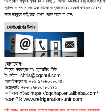
প্রতিযোগিতামূলক মূল্য বজায় রাখি; 2. আমরা আমাদের বন্ধু হিসাবে প্রতিটি
গ্রাহককে সম্মান করি এবং আমরা আন্তরিকভাবে ব্যবসা করি এবং তাদের
সাথে বন্ধুত্ব করি,তারা যেখান থেকে আসে না কেন.
যোগাযোগের উপায়
যোগাযোগ:
বিক্রয় ব্যবস্থাপকঃ স্যামকিং লিউ
ই-মেইল: chris@cqchui.com
হোয়াটসঅ্যাপঃ +৮৬ ১৭৮৮০২৮০২৪১
ওয়েচ্যাটঃ +৮৬ ১৭৮৮০২৮০২৪১
আলিবাবা স্টোরঃ https://cqchap.en.alibaba.com/
ওয়েবসাইটঃ www.refrigeration-unit.com
যদি আরও প্রশ্ন থাকে, তাহলে অনুগ্রহ করে আমাদের সাথে যোগাযোগ