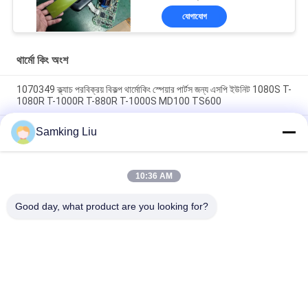
SB230 HMIs আফটারমার্কেট
যোগাযোগ
স্পেয়ার পার্টস
থার্মো কিং অংশ
1070349 ক্ল্যাচ পরবিক্রয় বিকল্প থার্মোকিং স্পেয়ার পার্টস জন্য এসপি ইউনিট 1080S T-
1080R T-1000R T-880R T-1000S MD100 TS600
থার্মোকিং ক্লাচ 1070349 রেফ্রিজারেটরের জন্য খুচরা যন্ত্রাংশ এসপি ইউনিট টি -1080
Samking Liu
এস টি -1080 আর টি -1000 আর টি -880 আর টি -1000 এস এমডি 100 টিএস
600 এর জন্য
10:36 AM
T-600M/T-600R/680Pro,T-800M/T-800R/880Pro একই কভার ব্যবহার
করুন, T-1000M/T-1000R/T-1080Pro একই কভার ব্যবহার করুন
Good day, what product are you looking for?
সব
থার্মো কিং রেফ্রিজারেশন 
থার্মো কিং ভ্যান 
ইউনিট
রেফ্রিজারেশন ইউনিট