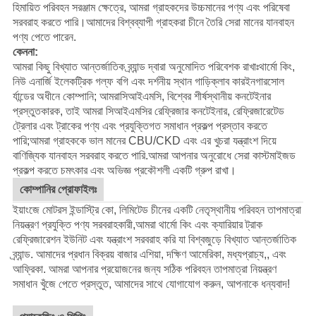
হিমায়িত পরিবহন সরঞ্জাম ক্ষেত্রে, আমরা গ্রাহকদের উচ্চমানের পণ্য এবং পরিষেবা
সরবরাহ করতে পারি।আমাদের বিশ্বব্যাপী গ্রাহকরা চীনে তৈরি সেরা মানের যানবাহন
পণ্য পেতে পারেন.
কেননা:
আমরা কিছু বিখ্যাত আন্তর্জাতিক ব্র্যান্ড দ্বারা অনুমোদিত পরিবেশক রাখাঃ
থার্মো কিং
,
নিউ এনার্জি ইলেকট্রিক গল্ফ বগি এবং দর্শনীয় স্থান গাড়ি
ক্লাব কার
ইনগারসোল
র্যান্ডের অধীনে কোম্পানি; আমরা
সিআইএমসি
, বিশ্বের শীর্ষস্থানীয় কনটেইনার
প্রস্তুতকারক, তাই আমরা সিআইএমসির রেফ্রিজার কনটেইনার, রেফ্রিজারেটেড
ট্রেলার এবং ট্রাকের পণ্য এবং প্রযুক্তিগত সমাধান প্রকল্প প্রস্তাব করতে
পারি;আমরা গ্রাহককে ভাল মানের CBU/CKD এবং এর খুচরা যন্ত্রাংশ দিয়ে
বাণিজ্যিক যানবাহন সরবরাহ করতে পারি.
আমরা আপনার অনুরোধে সেরা কাস্টমাইজড
প্রকল্প করতে চমৎকার এবং অভিজ্ঞ প্রকৌশলী একটি গ্রুপ রাখা।
কোম্পানির প্রোফাইলঃ
ইয়াংজে মোটরস ইন্ডাস্ট্রি কো, লিমিটেড চীনের একটি নেতৃস্থানীয় পরিবহন তাপমাত্রা
নিয়ন্ত্রণ প্রযুক্তি পণ্য সরবরাহকারী,আমরা থার্মো কিং এবং ক্যারিয়ার ট্রাক
রেফ্রিজারেশন ইউনিট এবং যন্ত্রাংশ সরবরাহ করি যা বিশ্বজুড়ে বিখ্যাত আন্তর্জাতিক
ব্র্যান্ড. আমাদের প্রধান বিক্রয় বাজার এশিয়া, দক্ষিণ আমেরিকা, মধ্যপ্রাচ্য,, এবং
আফ্রিকা. আমরা আপনার প্রয়োজনের জন্য সঠিক পরিবহন তাপমাত্রা নিয়ন্ত্রণ
সমাধান খুঁজে পেতে প্রস্তুত, আমাদের সাথে যোগাযোগ করুন, আপনাকে ধন্যবাদ!