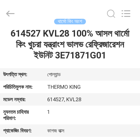
YANGTZE
MOTORS
INDUSTRY
CO.,
LIMITED.
থার্মো কিং অংশ
All
Rights
614527 KVL28 100% আসল থার্মো
বাড়ি
Reserved.
কিং খুচরা যন্ত্রাংশ ভালভ রেফ্রিজারেশন
পণ্য
ইউনিট 3E71871G01
আমাদের
উৎপত্তি স্থল:
পোল্যান্ড
সম্বন্ধে
পরিচিতিমুলক নাম:
THERMO KING
মডেল নম্বার:
614527, KVL28
কারখানা
ন্যূনতম চাহিদার
1
পরিদর্শন
পরিমাণ:
প্যাকেজিং বিবরণ:
কাগজ বাক্স
গুণমান