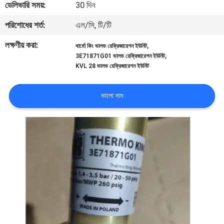
ডেলিভারি সময়:
30 দিন
নিয়ন্ত্রণ
পরিশোধের শর্ত:
এল/সি, টি/টি
আমাদের
লক্ষণীয় করা:
,
থার্মো কিং ভালভ রেফ্রিজারেশন ইউনিট
,
3E71871G01 ভালভ রেফ্রিজারেশন ইউনিট
সাথে
KVL 28 ভালভ রেফ্রিজারেশন ইউনিট
যোগাযোগ
ভালো দাম
খবর
মামলা
সাইট
ম্যাপ