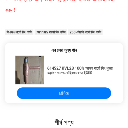
করুন!
সিএসএ থার্মো কিং পার্টস
781185 থার্মো কিং পার্টস
250 এইচপি থার্মো কিং পার্টস
এর সেরা মূল্য পান
614527 KVL28 100% আসল থার্মো কিং খুচরা
যন্ত্রাংশ ভালভ রেফ্রিজারেশন ইউনিট
3E71871G01
চালিয়ে
শীর্ষ পণ্য