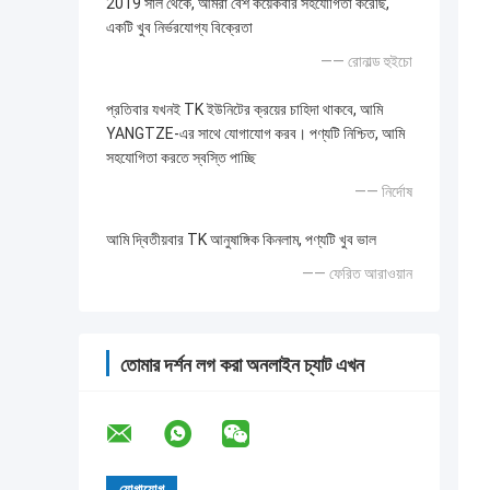
2019 সাল থেকে, আমরা বেশ কয়েকবার সহযোগিতা করেছি,
একটি খুব নির্ভরযোগ্য বিক্রেতা
—— রোনাল্ড হুইচো
প্রতিবার যখনই TK ইউনিটের ক্রয়ের চাহিদা থাকবে, আমি
YANGTZE-এর সাথে যোগাযোগ করব। পণ্যটি নিশ্চিত, আমি
সহযোগিতা করতে স্বস্তি পাচ্ছি
—— নির্দোষ
আমি দ্বিতীয়বার TK আনুষাঙ্গিক কিনলাম, পণ্যটি খুব ভাল
—— ফেরিত আরাওয়ান
তোমার দর্শন লগ করা অনলাইন চ্যাট এখন