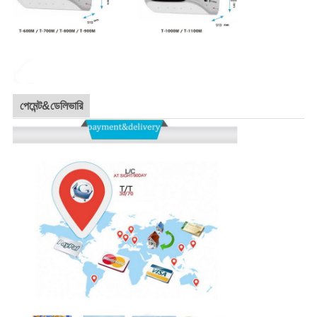
পেমেন্ট&ডেলিভারি