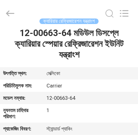
YANGTZE
MOTORS
INDUSTRY
CO.,
LIMITED.
ক্যারিয়ার রেফ্রিজারেশন যন্ত্রাংশ
All
Rights
12-00663-64 মডিউল ডিসপ্লে
বাড়ি
Reserved.
ক্যারিয়ার স্পেয়ার রেফ্রিজারেশন ইউনিট
পণ্য
যন্ত্রাংশ
আমাদের
উৎপত্তি স্থল:
মেক্সিকো
সম্বন্ধে
পরিচিতিমুলক নাম:
Carrier
মডেল নম্বার:
12-00663-64
কারখানা
ন্যূনতম চাহিদার
1
পরিদর্শন
পরিমাণ:
প্যাকেজিং বিবরণ:
স্ট্যান্ডার্ড প্যাকিং
গুণমান