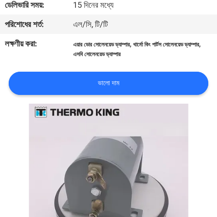
ডেলিভারি সময়:
15 দিনের মধ্যে
নিয়ন্ত্রণ
পরিশোধের শর্ত:
এল/সি, টি/টি
আমাদের
লক্ষণীয় করা:
,
,
এয়ার ডোর সোলেনয়েড ড্যাম্পার
থার্মো কিং পার্টস সোলেনয়েড ড্যাম্পার
এসবি সোলেনয়েড ড্যাম্পার
সাথে
যোগাযোগ
ভালো দাম
খবর
মামলা
সাইট
ম্যাপ