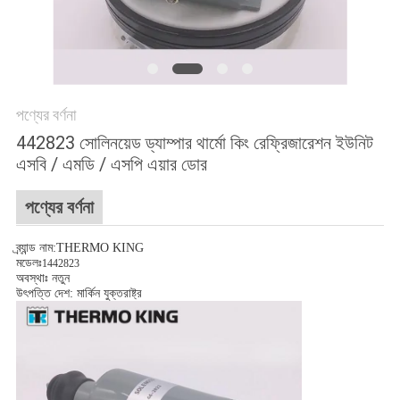
গোপনীয়তা
নীতি
পণ্যের বর্ণনা
442823 সোলিনয়েড ড্যাম্পার থার্মো কিং রেফ্রিজারেশন ইউনিট
এসবি / এমডি / এসপি এয়ার ডোর
পণ্যের বর্ণনা
ব্র্যান্ড নাম:THERMO KING
মডেলঃ
1442823
অবস্থাঃ নতুন
উৎপত্তি দেশ: মার্কিন যুক্তরাষ্ট্র