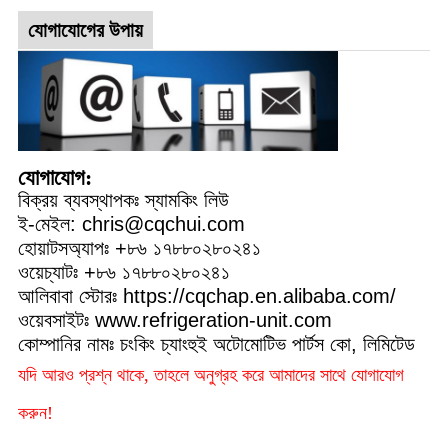
যোগাযোগের উপায়
যোগাযোগ:
বিক্রয় ব্যবস্থাপকঃ স্যামকিং লিউ
ই-মেইল: chris@cqchui.com
হোয়াটসঅ্যাপঃ +৮৬ ১৭৮৮০২৮০২৪১
ওয়েচ্যাটঃ +৮৬ ১৭৮৮০২৮০২৪১
আলিবাবা স্টোরঃ https://cqchap.en.alibaba.com/
ওয়েবসাইটঃ www.refrigeration-unit.com
কোম্পানির নামঃ চংকিং চ্যাংহুই অটোমোটিভ পার্টস কো, লিমিটেড
যদি আরও প্রশ্ন থাকে, তাহলে অনুগ্রহ করে আমাদের সাথে যোগাযোগ
করুন!