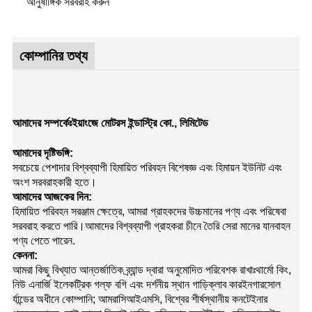
আনুষাঙ্গিক সরবরাহ করুন
কোম্পানির তথ্য
আমাদের সম্পর্কেঃইয়াংজে মোটরস ইন্ডাস্ট্রি কো., লিমিটেড
আমাদের দৃষ্টিভঙ্গি:
সবচেয়ে পেশাদার বিশ্বব্যাপী হিমায়িত পরিবহন বিশেষজ্ঞ এবং হিমায়ন ইউনিট এবং
অংশ সরবরাহকারী হতে।
আমাদের আজকের দিন:
হিমায়িত পরিবহন সরঞ্জাম ক্ষেত্রে, আমরা গ্রাহকদের উচ্চমানের পণ্য এবং পরিষেবা
সরবরাহ করতে পারি।আমাদের বিশ্বব্যাপী গ্রাহকরা চীনে তৈরি সেরা মানের যানবাহন
পণ্য পেতে পারেন.
কেননা:
আমরা কিছু বিখ্যাত আন্তর্জাতিক ব্র্যান্ড দ্বারা অনুমোদিত পরিবেশক রাখাঃ
থার্মো কিং
,
নিউ এনার্জি ইলেকট্রিক গল্ফ বগি এবং দর্শনীয় স্থান গাড়ি
ক্লাব কার
ইনগারসোল
র্যান্ডের অধীনে কোম্পানি; আমরা
সিআইএমসি
, বিশ্বের শীর্ষস্থানীয় কনটেইনার