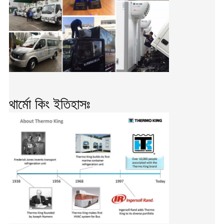
থার্মো কিং ইতিহাসঃ