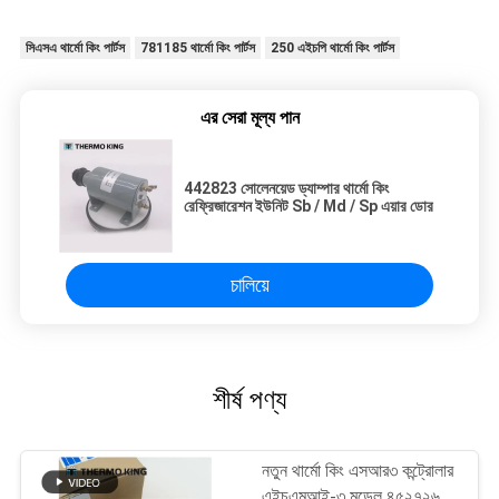
সিএসএ থার্মো কিং পার্টস
781185 থার্মো কিং পার্টস
250 এইচপি থার্মো কিং পার্টস
এর সেরা মূল্য পান
442823 সোলেনয়েড ড্যাম্পার থার্মো কিং
রেফ্রিজারেশন ইউনিট Sb / Md / Sp এয়ার ডোর
চালিয়ে
শীর্ষ পণ্য
নতুন থার্মো কিং এসআর৩ কন্ট্রোলার
এইচএমআই-৩ মডেল ৪৫২৭২৬