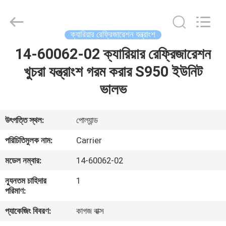
YANGTZE
MOTORS
INDUSTRY
CO.,
LIMITED.
ক্যারিয়ার রেফ্রিজারেশন যন্ত্রাংশ
All
Rights
14-60062-02 ক্যারিয়ার রেফ্রিজারেশন
বাড়ি
Reserved.
খুচরা যন্ত্রাংশ গরম করার S950 ইউনিট
পণ্য
ভালভ
আমাদের
উৎপত্তি স্থল:
পোল্যান্ড
সম্বন্ধে
পরিচিতিমুলক নাম:
Carrier
মডেল নম্বার:
14-60062-02
কারখানা
ন্যূনতম চাহিদার
1
পরিদর্শন
পরিমাণ:
প্যাকেজিং বিবরণ:
কাগজ বাক্স
গুণমান