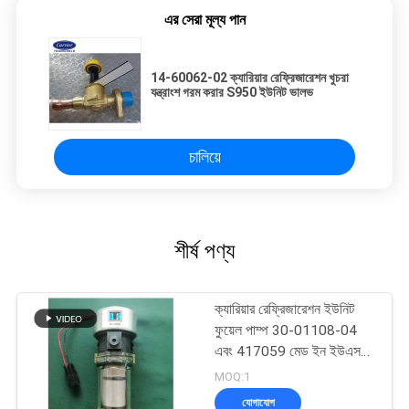
এর সেরা মূল্য পান
14-60062-02 ক্যারিয়ার রেফ্রিজারেশন খুচরা
যন্ত্রাংশ গরম করার S950 ইউনিট ভালভ
চালিয়ে
শীর্ষ পণ্য
ক্যারিয়ার রেফ্রিজারেশন ইউনিট
ফুয়েল পাম্প 30-01108-04
এবং 417059 মেড ইন ইউএসএ,
30-66840-00 এর বিকল্প
MOQ:1
যোগাযোগ