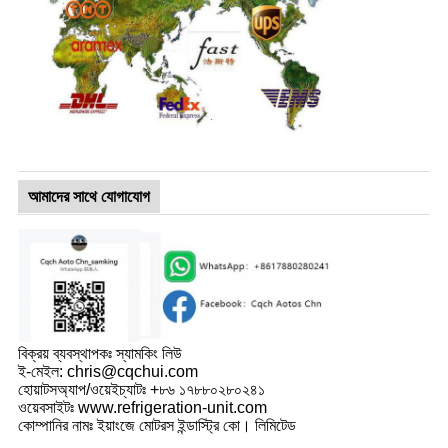
আমাদের সাথে যোগাযোগ
বিক্রয় ব্যবস্থাপকঃ স্যামকিং লিউ
ই-মেইল: chris@cqchui.com
হোয়াটসঅ্যাপ/ওয়েইচ্যাটঃ +৮৬ ১৭৮৮০২৮০২৪১
ওয়েবসাইটঃ www.refrigeration-unit.com
কোম্পানির নামঃ ইয়াংজে মোটরস ইন্ডাস্ট্রি কো। লিমিটেড