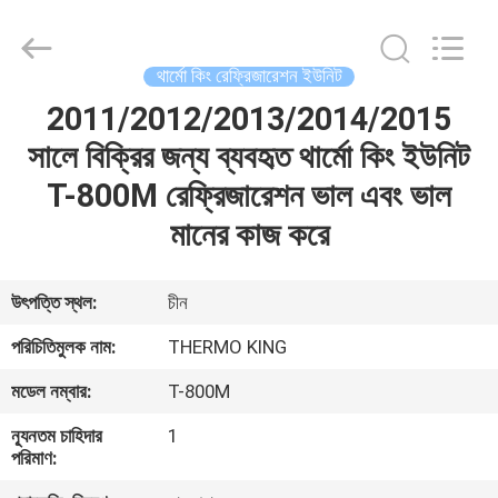
YANGTZE
MOTORS
INDUSTRY
CO.,
LIMITED.
থার্মো কিং রেফ্রিজারেশন ইউনিট
All
Rights
2011/2012/2013/2014/2015
বাড়ি
Reserved.
সালে বিক্রির জন্য ব্যবহৃত থার্মো কিং ইউনিট
পণ্য
T-800M রেফ্রিজারেশন ভাল এবং ভাল
মানের কাজ করে
আমাদের
সম্বন্ধে
উৎপত্তি স্থল:
চীন
পরিচিতিমুলক নাম:
THERMO KING
কারখানা
মডেল নম্বার:
T-800M
পরিদর্শন
ন্যূনতম চাহিদার
1
পরিমাণ:
গুণমান