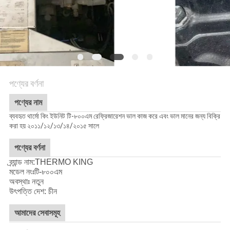
গোপনীয়তা
নীতি
পণ্যের বর্ণনা
পণ্যের নাম
ব্যবহৃত থার্মো কিং ইউনিট টি-৮০০এম রেফ্রিজারেশন ভাল কাজ করে এবং ভাল মানের জন্য বিক্রি
করা হয় ২০১১/১২/১৩/১৪/২০১৫ সালে
পণ্যের বর্ণনা
ব্র্যান্ড নাম:THERMO KING
মডেল নংঃ
টি-৮০০এম
অবস্থাঃ নতুন
উৎপত্তি দেশ: চীন
আমাদের সেবাসমূহ