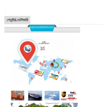
পেমেন্ট&ডেলিভারি