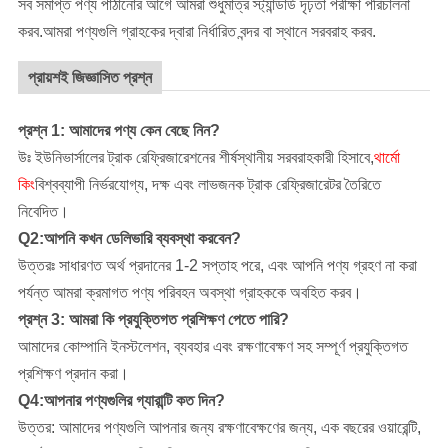
সব সমাপ্ত পণ্য পাঠানোর আগে আমরা শুধুমাত্র স্ট্যান্ডার্ড দৃঢ়তা পরীক্ষা পরিচালনা
করব.আমরা পণ্যগুলি গ্রাহকের দ্বারা নির্ধারিত বন্দর বা স্থানে সরবরাহ করব.
প্রায়শই জিজ্ঞাসিত প্রশ্ন
প্রশ্ন 1: আমাদের পণ্য কেন বেছে নিন?
উঃ ইউনিভার্সালের ট্রাক রেফ্রিজারেশনের শীর্ষস্থানীয় সরবরাহকারী হিসাবে,
থার্মো
কিং
বিশ্বব্যাপী নির্ভরযোগ্য, দক্ষ এবং লাভজনক ট্রাক রেফ্রিজারেটর তৈরিতে
নিবেদিত।
Q2:আপনি কখন ডেলিভারি ব্যবস্থা করবেন?
উত্তরঃ সাধারণত অর্থ প্রদানের 1-2 সপ্তাহ পরে, এবং আপনি পণ্য গ্রহণ না করা
পর্যন্ত আমরা ক্রমাগত পণ্য পরিবহন অবস্থা গ্রাহককে অবহিত করব।
প্রশ্ন 3: আমরা কি প্রযুক্তিগত প্রশিক্ষণ পেতে পারি?
আমাদের কোম্পানি
ইনস্টলেশন, ব্যবহার এবং রক্ষণাবেক্ষণ সহ সম্পূর্ণ প্রযুক্তিগত
প্রশিক্ষণ প্রদান করা।
Q4:আপনার পণ্যগুলির গ্যারান্টি কত দিন?
উত্তর: আমাদের পণ্যগুলি আপনার জন্য রক্ষণাবেক্ষণের জন্য, এক বছরের ওয়ারেন্টি,