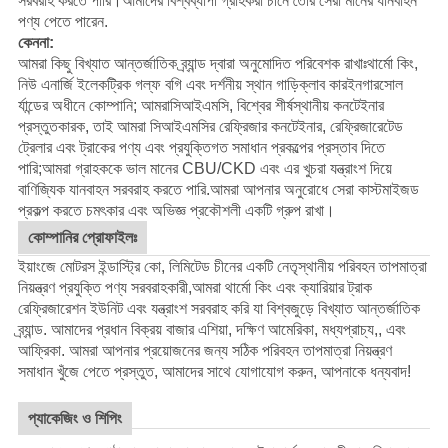
সরবরাহ করতে পারি।আমাদের বিশ্বব্যাপী গ্রাহকরা চীনে তৈরি সেরা মানের যানবাহন
পণ্য পেতে পারেন.
কেননা:
আমরা কিছু বিখ্যাত আন্তর্জাতিক ব্র্যান্ড দ্বারা অনুমোদিত পরিবেশক রাখাঃ
থার্মো কিং
,
নিউ এনার্জি ইলেকট্রিক গল্ফ বগি এবং দর্শনীয় স্থান গাড়ি
ক্লাব কার
ইনগারসোল
র্যান্ডের অধীনে কোম্পানি; আমরা
সিআইএমসি
, বিশ্বের শীর্ষস্থানীয় কনটেইনার
প্রস্তুতকারক, তাই আমরা সিআইএমসির রেফ্রিজার কনটেইনার, রেফ্রিজারেটেড
ট্রেলার এবং ট্রাকের পণ্য এবং প্রযুক্তিগত সমাধান প্রকল্পের প্রস্তাব দিতে
পারি;আমরা গ্রাহককে ভাল মানের CBU/CKD এবং এর খুচরা যন্ত্রাংশ দিয়ে
বাণিজ্যিক যানবাহন সরবরাহ করতে পারি.
আমরা আপনার অনুরোধে সেরা কাস্টমাইজড
প্রকল্প করতে চমৎকার এবং অভিজ্ঞ প্রকৌশলী একটি গ্রুপ রাখা।
কোম্পানির প্রোফাইলঃ
ইয়াংজে মোটরস ইন্ডাস্ট্রি কো, লিমিটেড চীনের একটি নেতৃস্থানীয় পরিবহন তাপমাত্রা
নিয়ন্ত্রণ প্রযুক্তি পণ্য সরবরাহকারী,আমরা থার্মো কিং এবং ক্যারিয়ার ট্রাক
রেফ্রিজারেশন ইউনিট এবং যন্ত্রাংশ সরবরাহ করি যা বিশ্বজুড়ে বিখ্যাত আন্তর্জাতিক
ব্র্যান্ড. আমাদের প্রধান বিক্রয় বাজার এশিয়া, দক্ষিণ আমেরিকা, মধ্যপ্রাচ্য,, এবং
আফ্রিকা. আমরা আপনার প্রয়োজনের জন্য সঠিক পরিবহন তাপমাত্রা নিয়ন্ত্রণ
সমাধান খুঁজে পেতে প্রস্তুত, আমাদের সাথে যোগাযোগ করুন, আপনাকে ধন্যবাদ!
প্যাকেজিং ও শিপিং