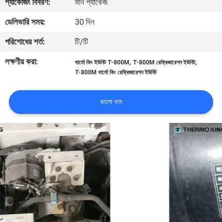
প্যাকেজিং বিবরণ:
মান প্যাকেজ
নিয়ন্ত্রণ
ডেলিভারি সময়:
30 দিন
আমাদের
পরিশোধের শর্ত:
টি/টি
সাথে
লক্ষণীয় করা:
,
,
থার্মো কিং ইউনিট T-800M
T-800M রেফ্রিজারেশন ইউনিট
T-800M থার্মো কিং রেফ্রিজারেশন ইউনিট
যোগাযোগ
ভালো দাম
খবর
মামলা
সাইট
ম্যাপ