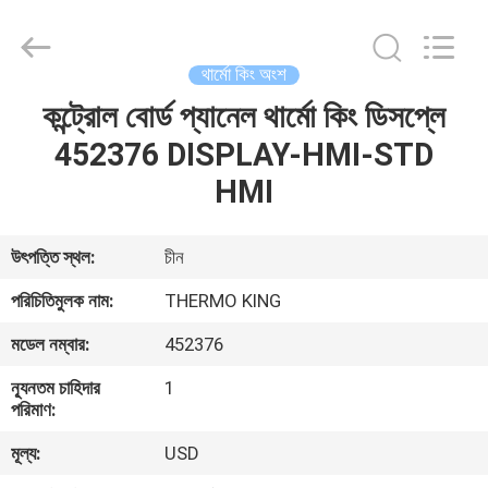
YANGTZE
MOTORS
INDUSTRY
CO.,
LIMITED.
থার্মো কিং অংশ
All
Rights
কন্ট্রোল বোর্ড প্যানেল থার্মো কিং ডিসপ্লে
বাড়ি
Reserved.
452376 DISPLAY-HMI-STD
পণ্য
HMI
আমাদের
উৎপত্তি স্থল:
চীন
সম্বন্ধে
পরিচিতিমুলক নাম:
THERMO KING
মডেল নম্বার:
452376
কারখানা
ন্যূনতম চাহিদার
1
পরিদর্শন
পরিমাণ:
মূল্য:
USD
গুণমান