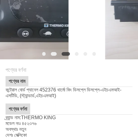
গোপনীয়তা
নীতি
পণ্যের বর্ণনা
পণ্যের নাম
কন্ট্রোল বোর্ড প্যানেল 452376 থার্মো কিং ডিসপ্লে ডিসপ্লে-এইচএমআই-
এসটিডি, (স্ট্যান্ডার্ড,এইচএমআই)
পণ্যের বর্ণনা
ব্র্যান্ড নাম:THERMO KING
মডেল নংঃ ৪৫২৩৭৬
অবস্থাঃ নতুন
দেশঃ মেক্সিকো