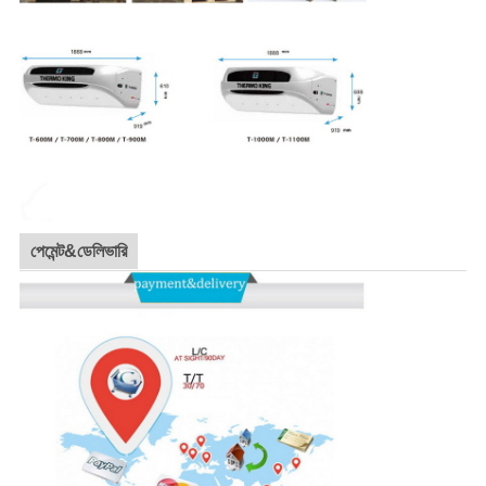
পেমেন্ট&ডেলিভারি