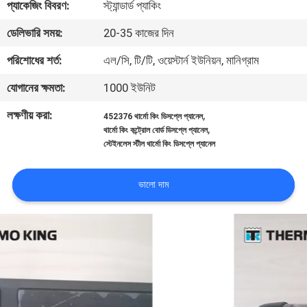
প্যাকেজিং বিবরণ:
স্ট্যান্ডার্ড প্যাকিং
নিয়ন্ত্রণ
ডেলিভারি সময়:
20-35 কাজের দিন
আমাদের
পরিশোধের শর্ত:
এল/সি, টি/টি, ওয়েস্টার্ন ইউনিয়ন, মানিগ্রাম
সাথে
যোগানের ক্ষমতা:
1000 ইউনিট
যোগাযোগ
লক্ষণীয় করা:
,
452376 থার্মো কিং ডিসপ্লে প্যানেল
,
থার্মো কিং কন্ট্রোল বোর্ড ডিসপ্লে প্যানেল
স্টেইনলেস স্টীল থার্মো কিং ডিসপ্লে প্যানেল
খবর
ভালো দাম
মামলা
সাইট
ম্যাপ