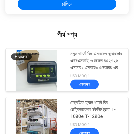
চালিয়ে
শীর্ষ পণ্য
নতুন থার্মো কিং এসআর৩ কন্ট্রোলার
এইচএমআই-৩ মডেল ৪৫২৭২৬
এসআর২ এসআর৩ এসআর৪ এর
জন্য মেরামত পরিষেবা সহ
USD MOQ:1
যোগাযোগ
বৈদ্যুতিক ফ্যান থার্মো কিং
রেফ্রিজারেশন ইউনিট ট্রাক T-
1080e T-1280e
USD MOQ:1
যোগাযোগ