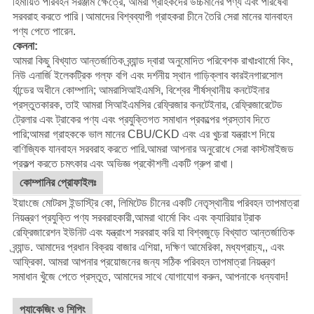
হিমায়িত পরিবহন সরঞ্জাম ক্ষেত্রে, আমরা গ্রাহকদের উচ্চমানের পণ্য এবং পরিষেবা
সরবরাহ করতে পারি।আমাদের বিশ্বব্যাপী গ্রাহকরা চীনে তৈরি সেরা মানের যানবাহন
পণ্য পেতে পারেন.
কেননা:
আমরা কিছু বিখ্যাত আন্তর্জাতিক ব্র্যান্ড দ্বারা অনুমোদিত পরিবেশক রাখাঃ
থার্মো কিং
,
নিউ এনার্জি ইলেকট্রিক গল্ফ বগি এবং দর্শনীয় স্থান গাড়ি
ক্লাব কার
ইনগারসোল
র্যান্ডের অধীনে কোম্পানি; আমরা
সিআইএমসি
, বিশ্বের শীর্ষস্থানীয় কনটেইনার
প্রস্তুতকারক, তাই আমরা সিআইএমসির রেফ্রিজার কনটেইনার, রেফ্রিজারেটেড
ট্রেলার এবং ট্রাকের পণ্য এবং প্রযুক্তিগত সমাধান প্রকল্পের প্রস্তাব দিতে
পারি;আমরা গ্রাহককে ভাল মানের CBU/CKD এবং এর খুচরা যন্ত্রাংশ দিয়ে
বাণিজ্যিক যানবাহন সরবরাহ করতে পারি.
আমরা আপনার অনুরোধে সেরা কাস্টমাইজড
প্রকল্প করতে চমৎকার এবং অভিজ্ঞ প্রকৌশলী একটি গ্রুপ রাখা।
কোম্পানির প্রোফাইলঃ
ইয়াংজে মোটরস ইন্ডাস্ট্রি কো, লিমিটেড চীনের একটি নেতৃস্থানীয় পরিবহন তাপমাত্রা
নিয়ন্ত্রণ প্রযুক্তি পণ্য সরবরাহকারী,আমরা থার্মো কিং এবং ক্যারিয়ার ট্রাক
রেফ্রিজারেশন ইউনিট এবং যন্ত্রাংশ সরবরাহ করি যা বিশ্বজুড়ে বিখ্যাত আন্তর্জাতিক
ব্র্যান্ড. আমাদের প্রধান বিক্রয় বাজার এশিয়া, দক্ষিণ আমেরিকা, মধ্যপ্রাচ্য,, এবং
আফ্রিকা. আমরা আপনার প্রয়োজনের জন্য সঠিক পরিবহন তাপমাত্রা নিয়ন্ত্রণ
সমাধান খুঁজে পেতে প্রস্তুত, আমাদের সাথে যোগাযোগ করুন, আপনাকে ধন্যবাদ!
প্যাকেজিং ও শিপিং