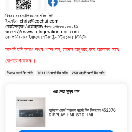
বিক্রয় ব্যবস্থাপকঃ স্যামকিং লিউ
ই-মেইল: chris@cqchui.com
হোয়াটসঅ্যাপ/ওয়েইচ্যাটঃ +৮৬ ১৭৮৮০২৮০২৪১
ওয়েবসাইটঃ www.refrigeration-unit.com
কোম্পানির নামঃ ইয়াংজে মোটরস ইন্ডাস্ট্রি কো। লিমিটেড
আপনি যদি আরও তথ্য পেতে চান, তাহলে অনুগ্রহ করে আমাদের সাথে
যোগাযোগ করুন ।
সিএসএ থার্মো কিং পার্টস
781185 থার্মো কিং পার্টস
250 এইচপি থার্মো কিং পার্টস
এর সেরা মূল্য পান
কন্ট্রোল বোর্ড প্যানেল থার্মো কিং ডিসপ্লে 452376
DISPLAY-HMI-STD HMI