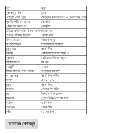
শর্ত
নতুন
প্রযোজ্য শিল্প
ঠান্ডা
ওয়ারেন্টি সেবা পরে
ক্ষেত্রের রক্ষণাবেক্ষণ ও মেরামতের সেবা
স্থানীয় পরিষেবা স্থান
কোনটিই
শোরুমের অবস্থান
কোনটিই
ভিডিও-আউটগোয়িং-ইনসপেকশন
প্রদান করা
মেশিন পরীক্ষার রিপোর্ট
প্রদান করা
বিপণনের ধরন
সাধারণ পণ্য
উৎপত্তিস্থল
আমেরিকান সামোয়া
ব্র্যান্ড নাম
থার্মো কিং
প্রকার
রেফ্রিজারেশনের যন্ত্রাংশ
প্রয়োগ
রেফ্রিজারেটরের যন্ত্রাংশ
সার্টিফিকেশন
সিএসএ
গ্যারান্টি
১ বছর
বিক্রয়োত্তর সেবা প্রদান
অনলাইন সহায়তা
পণ্যের নাম
থার্মো কিং পার্টস
মডেল
452376
ব্র্যান্ড
থার্মো কিং
উপাদান
স্টেইনলেস স্টীল
রঙ
সিলভার এবং ব্ল্যাক
ব্যবহার
সেন্সর ইঞ্জিন তেলের চাপ
প্যাকিং
কার্টন বক্স
প্যাকেজ
ওয়ান পিস
বর্ণনা
তেলের চাপ
আমাদের সেবাসমূহ