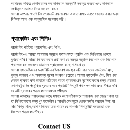
আমাদের অভিজ্ঞ পেশাদারদের দল আপনাকে সমস্যাটি সনাক্ত করতে এবং আপনাকে
সর্বোত্তম সমাধান দিতে সহায়তা করবে।
আমরা আপনার থার্মো কিং প্রোডাক্ট রক্ষণাবেক্ষণ এবং মেরামত করতে সাহায্য করার জন্য
বিভিন্ন অংশ এবং আনুষাঙ্গিক সরবরাহ করি।
প্যাকেজিং এবং শিপিংঃ
থার্মো কিং পার্টসের প্যাকেজিং এবং শিপিং
থার্মো কিং-এ, আমরা আমাদের যন্ত্রাংশ যথাযথভাবে প্যাকিং এবং শিপিংয়ের গুরুত্ব
বুঝতে পারি। আমরা নিশ্চিত করার চেষ্টা করি যে সমস্ত যন্ত্রাংশ নিরাপদে এবং নিরাপদে
প্যাকেজ করা হয় এবং আমাদের গ্রাহকদের কাছে পাঠানো হয়।
আমরা প্যাকেজিংয়ের জন্য বিভিন্ন উপকরণ ব্যবহার করি, যার মধ্যে কার্ডবোর্ড বাক্স,
বুদবুদ আবরণ, এবং অন্যান্য সুরক্ষা উপকরণ রয়েছে। আমরা প্যাকেজিং টেপ, সিল এবং
লেবেল ব্যবহার করি জাহাজে পাঠানোর আগে প্যাকেজগুলি সুরক্ষিত করার জন্য।আমরা
সর্বশেষ ট্র্যাকিং প্রযুক্তি ব্যবহার করে প্রতিটি শিপমেন্ট পর্যবেক্ষণ করি এবং নিশ্চিত করি
যে এটি গ্রাহকের গন্তব্যে সময়মতো পৌঁছেছে.
আমরা আমাদের গ্রাহকদের কাছে সমস্ত অংশ সঠিকভাবে প্যাকেজ এবং প্রেরণ করা হয়
তা নিশ্চিত করার জন্য খুব যত্নশীল। আপনি দেশ জুড়ে থেকে অর্ডার করছেন কিনা, বা
সারা বিশ্ব থেকে,আপনি নিশ্চিত হতে পারেন যে আপনার শিপমেন্টটি সময়মতো এবং
নিরাপদে গন্তব্যে পৌঁছাবে.