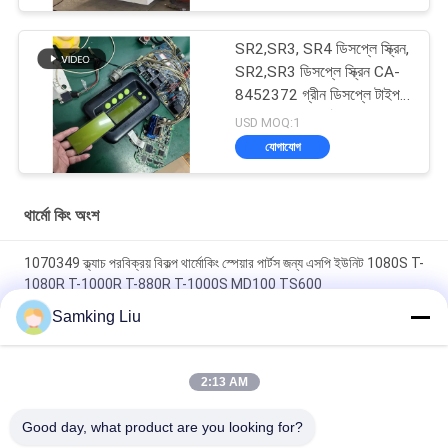
SR2,SR3, SR4 ডিসপ্লে স্ক্রিন,
SR2,SR3 ডিসপ্লে স্ক্রিন CA-
8452372 গ্রীন ডিসপ্লে টাইপ
এলসিডি স্ক্রিন থার্মো কিং SB210
USD MOQ:1
SB230 HMIs আফটারমার্কেট
যোগাযোগ
স্পেয়ার পার্টস
থার্মো কিং অংশ
1070349 ক্ল্যাচ পরবিক্রয় বিকল্প থার্মোকিং স্পেয়ার পার্টস জন্য এসপি ইউনিট 1080S T-
1080R T-1000R T-880R T-1000S MD100 TS600
Samking Liu
থার্মোকিং ক্লাচ 1070349 রেফ্রিজারেটরের জন্য খুচরা যন্ত্রাংশ এসপি ইউনিট টি -1080
এস টি -1080 আর টি -1000 আর টি -880 আর টি -1000 এস এমডি 100 টিএস
600 এর জন্য
2:13 AM
T-600M/T-600R/680Pro,T-800M/T-800R/880Pro একই কভার ব্যবহার
Good day, what product are you looking for?
করুন, T-1000M/T-1000R/T-1080Pro একই কভার ব্যবহার করুন