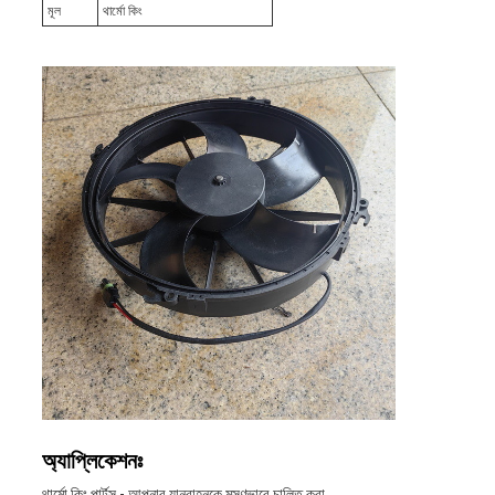
মূল
থার্মো কিং
অ্যাপ্লিকেশনঃ
থার্মো কিং পার্টস - আপনার যানবাহনকে মসৃণভাবে চালিত করা