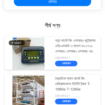
চালিয়ে
শীর্ষ পণ্য
নতুন থার্মো কিং এসআর৩ কন্ট্রোলার
এইচএমআই-৩ মডেল ৪৫২৭২৬
এসআর২ এসআর৩ এসআর৪ এর
জন্য মেরামত পরিষেবা সহ
USD MOQ:1
যোগাযোগ
বৈদ্যুতিক ফ্যান থার্মো কিং
রেফ্রিজারেশন ইউনিট ট্রাক T-
1080e T-1280e
USD MOQ:1
যোগাযোগ