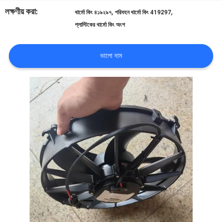
লক্ষণীয় করা:
,
,
থার্মো কিং ৪১৯২৯৭
পরিবহন থার্মো কিং 419297
গুণমান
প্লাস্টিকের থার্মো কিং অংশ
নিয়ন্ত্রণ
ভালো দাম
আমাদের
সাথে
যোগাযোগ
খবর
মামলা