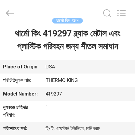
2026
YANGTZE
MOTORS
INDUSTRY
থার্মো কিং অংশ
CO.,
LIMITED.
থার্মো কিং 419297 ব্ল্যাক মেটাল এবং
বাড়ি
All
Rights
Reserved.
প্লাস্টিক পরিবহন জন্য শীতল সমাধান
পণ্য
Place of Origin:
USA
আমাদের
পরিচিতিমুলক নাম:
THERMO KING
সম্বন্ধে
Model Number:
419297
ন্যূনতম চাহিদার
1
কারখানা
পরিমাণ:
পরিদর্শন
পরিশোধের শর্ত:
টি/টি, ওয়েস্টার্ন ইউনিয়ন, মানিগ্রাম