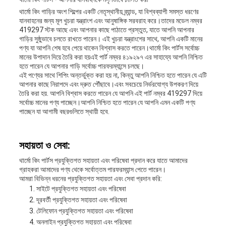
থার্মো কিং গাড়ির অংশ শিল্পের একটি নেতৃস্থানীয় ব্র্যান্ড, যা বিশ্বব্যাপী সমস্ত ধরণের
যানবাহনের জন্য মূল খুচরা যন্ত্রাংশ এবং আনুষাঙ্গিক সরবরাহ করে।তাদের মডেল নম্বর
419297 স্টক আছে এবং আপনার কাছে পাঠাতে প্রস্তুত, যাতে আপনি আপনার
গাড়ির সুষ্ঠুভাবে চলতে রাখতে পারেন। এই খুচরা যন্ত্রাংশের সাথে, আপনি একটি মানের
পণ্য যা আপনি শেষ হবে পেয়ে থাকেন বিশ্বাস করতে পারেন।থার্মো কিং পার্টস সর্বোচ্চ
মানের উপাদান দিয়ে তৈরি করা হয়এই পার্ট নম্বর ৪১৯২৯৭ এর সাহায্যে আপনি নিশ্চিত
হতে পারেন যে আপনার গাড়ি সর্বোচ্চ পারফরম্যান্সে চলছে।
এই পণ্যের সাথে শিপিং অন্তর্ভুক্ত করা হয় না, কিন্তু আপনি নিশ্চিত হতে পারেন যে এটি
আপনার কাছে নিরাপদে এবং দ্রুত পৌঁছাবে।এবং সবচেয়ে নির্ভরযোগ্য উপকরণ দিয়ে
তৈরি করা হয়. আপনি বিশ্বাস করতে পারেন যে আপনি এই পার্ট নম্বর 419297 দিয়ে
সর্বোচ্চ মানের পণ্য পাচ্ছেন।আপনি নিশ্চিত হতে পারেন যে আপনি এমন একটি পণ্য
পাচ্ছেন যা আগামী বছরগুলিতে স্থায়ী হবে.
সহায়তা ও সেবা:
থার্মো কিং পার্টস প্রযুক্তিগত সহায়তা এবং পরিষেবা প্রদান করে যাতে আমাদের
গ্রাহকরা আমাদের পণ্য থেকে সর্বোত্তম পারফরম্যান্স পেতে পারেন।
আমরা বিভিন্ন ধরনের প্রযুক্তিগত সহায়তা এবং সেবা প্রদান করি:
সাইটে প্রযুক্তিগত সহায়তা এবং পরিষেবা
দূরবর্তী প্রযুক্তিগত সহায়তা এবং পরিষেবা
টেলিফোন প্রযুক্তিগত সহায়তা এবং পরিষেবা
অনলাইন প্রযুক্তিগত সহায়তা এবং পরিষেবা