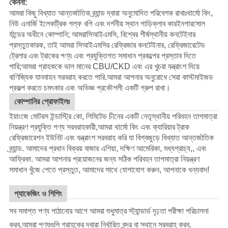
কেননা:
আমরা কিছু বিখ্যাত আন্তর্জাতিক ব্র্যান্ড দ্বারা অনুমোদিত পরিবেশক রাখাঃ
থার্মো কিং
,
নিউ এনার্জি ইলেকট্রিক গল্ফ বগি এবং দর্শনীয় স্থান গাড়ি
ক্লাব কার
ইনগারসোল
র্যান্ডের অধীনে কোম্পানি; আমরা
সিআইএমসি
, বিশ্বের শীর্ষস্থানীয় কনটেইনার
প্রস্তুতকারক, তাই আমরা সিআইএমসির রেফ্রিজার কনটেইনার, রেফ্রিজারেটেড
ট্রেলার এবং ট্রাকের পণ্য এবং প্রযুক্তিগত সমাধান প্রকল্পের প্রস্তাব দিতে
পারি;আমরা গ্রাহককে ভাল মানের CBU/CKD এবং এর খুচরা যন্ত্রাংশ দিয়ে
বাণিজ্যিক যানবাহন সরবরাহ করতে পারি.
আমরা আপনার অনুরোধে সেরা কাস্টমাইজড
প্রকল্প করতে চমৎকার এবং অভিজ্ঞ প্রকৌশলী একটি গ্রুপ রাখা।
কোম্পানির প্রোফাইলঃ
ইয়াংজে মোটরস ইন্ডাস্ট্রি কো, লিমিটেড চীনের একটি নেতৃস্থানীয় পরিবহন তাপমাত্রা
নিয়ন্ত্রণ প্রযুক্তি পণ্য সরবরাহকারী,আমরা থার্মো কিং এবং ক্যারিয়ার ট্রাক
রেফ্রিজারেশন ইউনিট এবং যন্ত্রাংশ সরবরাহ করি যা বিশ্বজুড়ে বিখ্যাত আন্তর্জাতিক
ব্র্যান্ড. আমাদের প্রধান বিক্রয় বাজার এশিয়া, দক্ষিণ আমেরিকা, মধ্যপ্রাচ্য,, এবং
আফ্রিকা. আমরা আপনার প্রয়োজনের জন্য সঠিক পরিবহন তাপমাত্রা নিয়ন্ত্রণ
সমাধান খুঁজে পেতে প্রস্তুত, আমাদের সাথে যোগাযোগ করুন, আপনাকে ধন্যবাদ!
প্যাকেজিং ও শিপিং
সব সমাপ্ত পণ্য পাঠানোর আগে আমরা শুধুমাত্র স্ট্যান্ডার্ড দৃঢ়তা পরীক্ষা পরিচালনা
করব.আমরা পণ্যগুলি গ্রাহকের দ্বারা নির্ধারিত বন্দর বা স্থানে সরবরাহ করব.