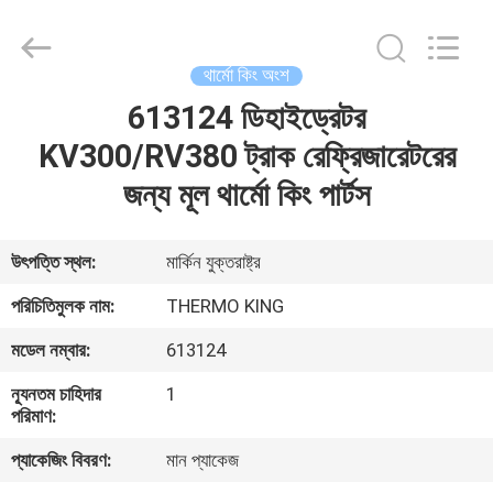
YANGTZE
MOTORS
INDUSTRY
CO.,
LIMITED.
থার্মো কিং অংশ
All
Rights
613124 ডিহাইড্রেটর
বাড়ি
Reserved.
KV300/RV380 ট্রাক রেফ্রিজারেটরের
পণ্য
জন্য মূল থার্মো কিং পার্টস
আমাদের
উৎপত্তি স্থল:
মার্কিন যুক্তরাষ্ট্র
সম্বন্ধে
পরিচিতিমুলক নাম:
THERMO KING
মডেল নম্বার:
613124
কারখানা
ন্যূনতম চাহিদার
1
পরিদর্শন
পরিমাণ:
প্যাকেজিং বিবরণ:
মান প্যাকেজ
গুণমান