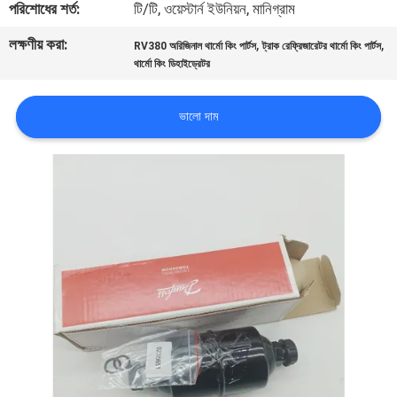
পরিশোধের শর্ত:
টি/টি, ওয়েস্টার্ন ইউনিয়ন, মানিগ্রাম
নিয়ন্ত্রণ
লক্ষণীয় করা:
,
,
RV380 অরিজিনাল থার্মো কিং পার্টস
ট্রাক রেফ্রিজারেটর থার্মো কিং পার্টস
থার্মো কিং ডিহাইড্রেটর
আমাদের
সাথে
ভালো দাম
যোগাযোগ
খবর
মামলা
সাইট
ম্যাপ