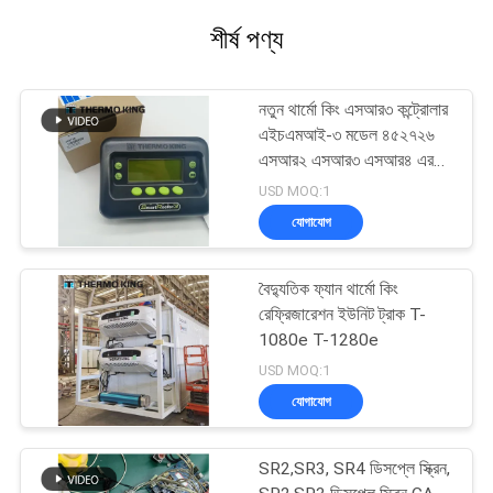
শীর্ষ পণ্য
নতুন থার্মো কিং এসআর৩ কন্ট্রোলার
এইচএমআই-৩ মডেল ৪৫২৭২৬
এসআর২ এসআর৩ এসআর৪ এর
জন্য মেরামত পরিষেবা সহ
USD MOQ:1
যোগাযোগ
বৈদ্যুতিক ফ্যান থার্মো কিং
রেফ্রিজারেশন ইউনিট ট্রাক T-
1080e T-1280e
USD MOQ:1
যোগাযোগ
SR2,SR3, SR4 ডিসপ্লে স্ক্রিন,