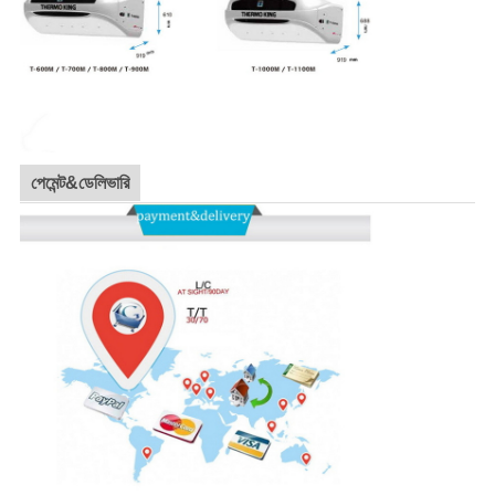
পেমেন্ট&ডেলিভারি