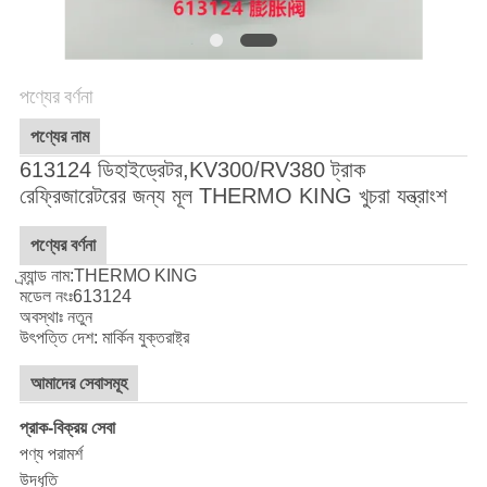
গোপনীয়তা
নীতি
পণ্যের বর্ণনা
পণ্যের নাম
613124 ডিহাইড্রেটর,KV300/RV380 ট্রাক
রেফ্রিজারেটরের জন্য মূল THERMO KING খুচরা যন্ত্রাংশ
পণ্যের বর্ণনা
ব্র্যান্ড নাম:THERMO KING
মডেল নংঃ
613124
অবস্থাঃ নতুন
উৎপত্তি দেশ: মার্কিন যুক্তরাষ্ট্র
আমাদের সেবাসমূহ
প্রাক-বিক্রয় সেবা
পণ্য পরামর্শ
উদ্ধৃতি