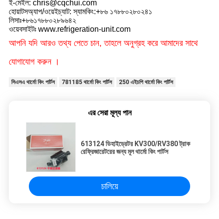
ই-মেইল: chris@cqchui.com
হোয়াটসঅ্যাপ/ওয়েইচ্যাট: স্যামকিং:+৮৬ ১৭৮৮০২৮০২৪১
লিসাঃ+৮৬১৭৮৮০২৮৯৬৪২
ওয়েবসাইটঃ www.refrigeration-unit.com
আপনি যদি আরও তথ্য পেতে চান, তাহলে অনুগ্রহ করে আমাদের সাথে
যোগাযোগ করুন ।
সিএসএ থার্মো কিং পার্টস
781185 থার্মো কিং পার্টস
250 এইচপি থার্মো কিং পার্টস
এর সেরা মূল্য পান
613124 ডিহাইড্রেটর KV300/RV380 ট্রাক
রেফ্রিজারেটরের জন্য মূল থার্মো কিং পার্টস
চালিয়ে