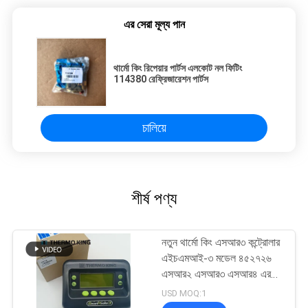
এর সেরা মূল্য পান
থার্মো কিং রিপেয়ার পার্টস এলকোট নল ফিটিং
114380 রেফ্রিজারেশন পার্টস
চালিয়ে
শীর্ষ পণ্য
নতুন থার্মো কিং এসআর৩ কন্ট্রোলার
এইচএমআই-৩ মডেল ৪৫২৭২৬
এসআর২ এসআর৩ এসআর৪ এর
জন্য মেরামত পরিষেবা সহ
USD MOQ:1