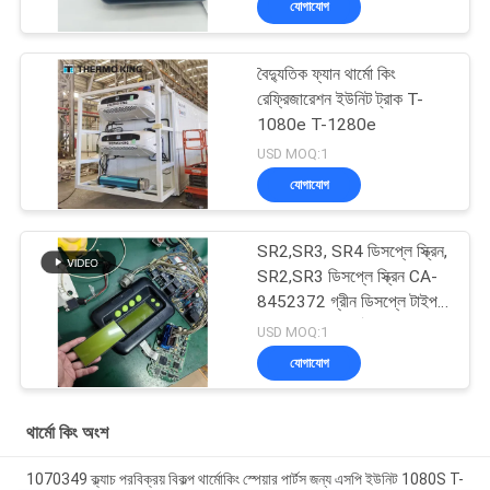
যোগাযোগ
বৈদ্যুতিক ফ্যান থার্মো কিং
রেফ্রিজারেশন ইউনিট ট্রাক T-
1080e T-1280e
USD MOQ:1
যোগাযোগ
SR2,SR3, SR4 ডিসপ্লে স্ক্রিন,
SR2,SR3 ডিসপ্লে স্ক্রিন CA-
8452372 গ্রীন ডিসপ্লে টাইপ
এলসিডি স্ক্রিন থার্মো কিং SB210
USD MOQ:1
SB230 HMIs আফটারমার্কেট
যোগাযোগ
স্পেয়ার পার্টস
থার্মো কিং অংশ
1070349 ক্ল্যাচ পরবিক্রয় বিকল্প থার্মোকিং স্পেয়ার পার্টস জন্য এসপি ইউনিট 1080S T-