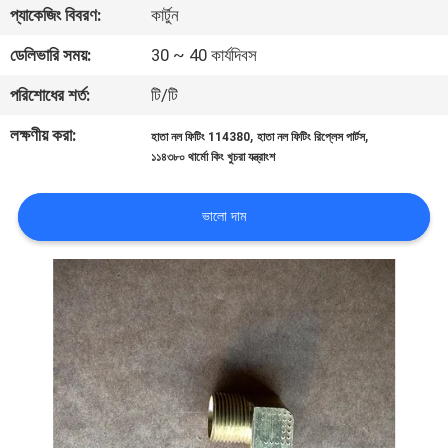
প্যাকেজিং বিবরণ:
কার্টুন
নিয়ন্ত্রণ
ডেলিভারি সময়:
30 ~ 40 কার্যদিবস
আমাদের
পরিশোধের শর্ত:
টি/টি
সাথে
লক্ষণীয় করা:
,
,
হাতা নল ফিটিং 114380
হাতা নল ফিটিং রিপ্লেস পার্টস
যোগাযোগ
১১৪৩৮০ থার্মো কিং খুচরা যন্ত্রাংশ
খবর
ভালো দাম
মামলা
সাইট
ম্যাপ