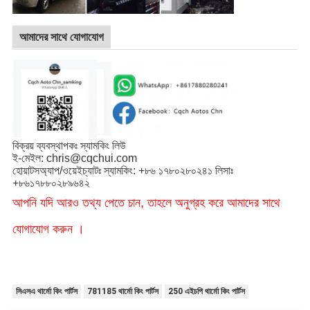
আমাদের সাথে যোগাযোগ
বিক্রয় ব্যবস্থাপকঃ স্যামকিং লিউ
ই-মেইল: chris@cqchui.com
হোয়াটসঅ্যাপ/ওয়েইচ্যাটঃ স্যামকিং: +৮৬ ১৭৮০২৮০২৪১ লিসাঃ
+৮৬১৭৮৮০২৮৯৬৪২
আপনি যদি আরও তথ্য পেতে চান, তাহলে অনুগ্রহ করে আমাদের সাথে
যোগাযোগ করুন ।
সিএসএ থার্মো কিং পার্টস
781185 থার্মো কিং পার্টস
250 এইচপি থার্মো কিং পার্টস