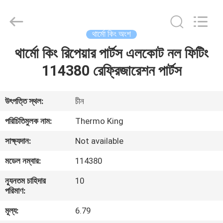
YANGTZE
MOTORS
INDUSTRY
CO.,
LIMITED.
থার্মো কিং অংশ
All
Rights
থার্মো কিং রিপেয়ার পার্টস এলকোট নল ফিটিং
বাড়ি
Reserved.
114380 রেফ্রিজারেশন পার্টস
পণ্য
উৎপত্তি স্থল:
চীন
আমাদের
পরিচিতিমুলক নাম:
Thermo King
সম্বন্ধে
সাক্ষ্যদান:
Not available
মডেল নম্বার:
114380
কারখানা
ন্যূনতম চাহিদার
10
পরিদর্শন
পরিমাণ:
মূল্য:
6.79
গুণমান