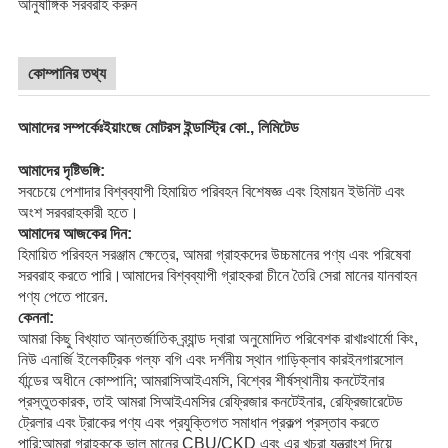
আনুষাঙ্গিক সরবরাহ করুন
কোম্পানির তথ্য
আমাদের সম্পর্কেঃইয়াংজে মোটরস ইন্ডাস্ট্রি কো., লিমিটেড
আমাদের দৃষ্টিভঙ্গি:
সবচেয়ে পেশাদার বিশ্বব্যাপী হিমায়িত পরিবহন বিশেষজ্ঞ এবং হিমায়ন ইউনিট এবং
অংশ সরবরাহকারী হতে।
আমাদের আজকের দিন:
হিমায়িত পরিবহন সরঞ্জাম ক্ষেত্রে, আমরা গ্রাহকদের উচ্চমানের পণ্য এবং পরিষেবা
সরবরাহ করতে পারি।আমাদের বিশ্বব্যাপী গ্রাহকরা চীনে তৈরি সেরা মানের যানবাহন
পণ্য পেতে পারেন.
কেননা:
আমরা কিছু বিখ্যাত আন্তর্জাতিক ব্র্যান্ড দ্বারা অনুমোদিত পরিবেশক রাখাঃ
থার্মো কিং
,
নিউ এনার্জি ইলেকট্রিক গল্ফ বগি এবং দর্শনীয় স্থান গাড়ি
ক্লাব কার
ইনগারসোল
র্যান্ডের অধীনে কোম্পানি; আমরা
সিআইএমসি
, বিশ্বের শীর্ষস্থানীয় কনটেইনার
প্রস্তুতকারক, তাই আমরা সিআইএমসির রেফ্রিজার কনটেইনার, রেফ্রিজারেটেড
ট্রেলার এবং ট্রাকের পণ্য এবং প্রযুক্তিগত সমাধান প্রকল্প প্রস্তাব করতে
পারি;আমরা গ্রাহককে ভাল মানের CBU/CKD এবং এর খুচরা যন্ত্রাংশ দিয়ে