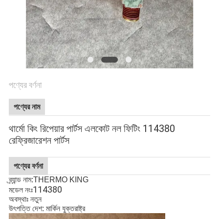
গোপনীয়তা
নীতি
পণ্যের বর্ণনা
পণ্যের নাম
থার্মো কিং রিপেয়ার পার্টস এলকোট নল ফিটিং 114380
রেফ্রিজারেশন পার্টস
পণ্যের বর্ণনা
ব্র্যান্ড নাম:THERMO KING
114380
মডেল নংঃ
অবস্থাঃ নতুন
উৎপত্তি দেশ: মার্কিন যুক্তরাষ্ট্র