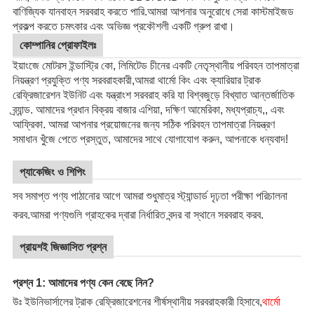
বাণিজ্যিক যানবাহন সরবরাহ করতে পারি.
আমরা আপনার অনুরোধে সেরা কাস্টমাইজড
প্রকল্প করতে চমৎকার এবং অভিজ্ঞ প্রকৌশলী একটি গ্রুপ রাখা।
কোম্পানির প্রোফাইলঃ
ইয়াংজে মোটরস ইন্ডাস্ট্রি কো, লিমিটেড চীনের একটি নেতৃস্থানীয় পরিবহন তাপমাত্রা
নিয়ন্ত্রণ প্রযুক্তি পণ্য সরবরাহকারী,আমরা থার্মো কিং এবং ক্যারিয়ার ট্রাক
রেফ্রিজারেশন ইউনিট এবং যন্ত্রাংশ সরবরাহ করি যা বিশ্বজুড়ে বিখ্যাত আন্তর্জাতিক
ব্র্যান্ড. আমাদের প্রধান বিক্রয় বাজার এশিয়া, দক্ষিণ আমেরিকা, মধ্যপ্রাচ্য,, এবং
আফ্রিকা. আমরা আপনার প্রয়োজনের জন্য সঠিক পরিবহন তাপমাত্রা নিয়ন্ত্রণ
সমাধান খুঁজে পেতে প্রস্তুত, আমাদের সাথে যোগাযোগ করুন, আপনাকে ধন্যবাদ!
প্যাকেজিং ও শিপিং
সব সমাপ্ত পণ্য পাঠানোর আগে আমরা শুধুমাত্র স্ট্যান্ডার্ড দৃঢ়তা পরীক্ষা পরিচালনা
করব.আমরা পণ্যগুলি গ্রাহকের দ্বারা নির্ধারিত বন্দর বা স্থানে সরবরাহ করব.
প্রায়শই জিজ্ঞাসিত প্রশ্ন
প্রশ্ন 1: আমাদের পণ্য কেন বেছে নিন?
উঃ ইউনিভার্সালের ট্রাক রেফ্রিজারেশনের শীর্ষস্থানীয় সরবরাহকারী হিসাবে,
থার্মো