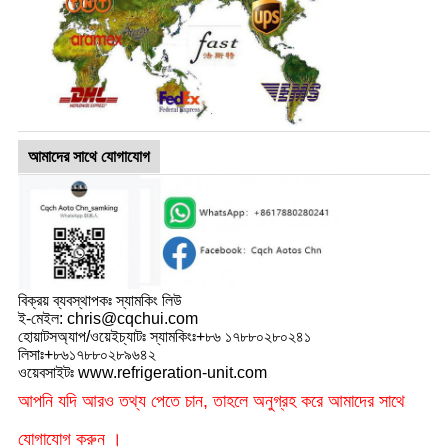
আমাদের সাথে যোগাযোগ
বিক্রয় ব্যবস্থাপকঃ স্যামকিং লিউ
ই-মেইল: chris@cqchui.com
হোয়াটসঅ্যাপ/ওয়েইচ্যাটঃ স্যামকিংঃ+৮৬ ১৭৮৮০২৮০২৪১
লিসাঃ+৮৬১৭৮৮০২৮৯৬৪২
ওয়েবসাইটঃ www.refrigeration-unit.com
আপনি যদি আরও তথ্য পেতে চান, তাহলে অনুগ্রহ করে আমাদের সাথে
যোগাযোগ করুন ।