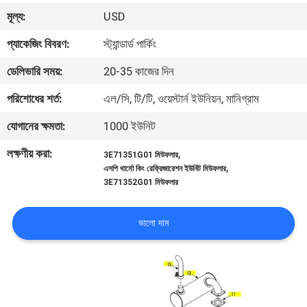
নিয়ন্ত্রণ
মূল্য:
USD
প্যাকেজিং বিবরণ:
স্ট্যান্ডার্ড পার্কিং
আমাদের
ডেলিভারি সময়:
20-35 কাজের দিন
সাথে
পরিশোধের শর্ত:
এল/সি, টি/টি, ওয়েস্টার্ন ইউনিয়ন, মানিগ্রাম
যোগাযোগ
যোগানের ক্ষমতা:
1000 ইউনিট
খবর
লক্ষণীয় করা:
,
3E71351G01 মিউফলার
,
এসপি থার্মো কিং রেফ্রিজারেশন ইউনিট মিউফলার
3E71352G01 মিউফলার
মামলা
ভালো দাম
সাইট
ম্যাপ