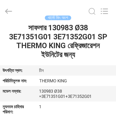
YANGTZE
MOTORS
INDUSTRY
CO.,
LIMITED.
থার্মো কিং অংশ
All
Rights
সাফলার 130983 Ø38
বাড়ি
Reserved.
3E71351G01 3E71352G01 SP
পণ্য
THERMO KING রেফ্রিজারেশন
ইউনিটের জন্য
আমাদের
সম্বন্ধে
উৎপত্তি স্থল:
চীন
পরিচিতিমুলক নাম:
THERMO KING
কারখানা
মডেল নম্বার:
130983 Ø38
পরিদর্শন
=3E71351G01+3E71352G01
ন্যূনতম চাহিদার
1
গুণমান
পরিমাণ: