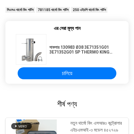
সিএসএ থার্মো কিং পার্টস
781185 থার্মো কিং পার্টস
250 এইচপি থার্মো কিং পার্টস
এর সেরা মূল্য পান
সাফলার 130983 Ø38 3E71351G01
3E71352G01 SP THERMO KING
রেফ্রিজারেশন ইউনিটের জন্য
চালিয়ে
শীর্ষ পণ্য
নতুন থার্মো কিং এসআর৩ কন্ট্রোলার
এইচএমআই-৩ মডেল ৪৫২৭২৬