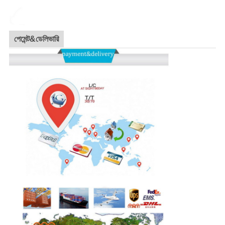
পেমেন্ট&ডেলিভারি