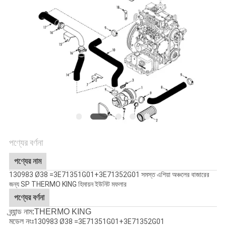
গোপনীয়তা
নীতি
পণ্যের বর্ণনা
পণ্যের নাম
130983 Ø38 =3E71351G01+3E71352G01 সমস্ত এশিয়া অঞ্চলের বাজারের
জন্য SP THERMO KING হিমায়ন ইউনিট মফলার
পণ্যের বর্ণনা
ব্র্যান্ড নাম:THERMO KING
মডেল নংঃ
130983 Ø38 =3E71351G01+3E71352G01