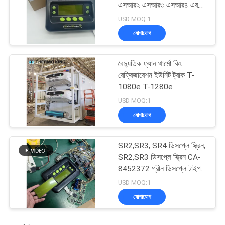
এসআর২ এসআর৩ এসআর৪ এর
জন্য মেরামত পরিষেবা সহ
USD MOQ:1
যোগাযোগ
বৈদ্যুতিক ফ্যান থার্মো কিং
রেফ্রিজারেশন ইউনিট ট্রাক T-
1080e T-1280e
USD MOQ:1
যোগাযোগ
SR2,SR3, SR4 ডিসপ্লে স্ক্রিন,
SR2,SR3 ডিসপ্লে স্ক্রিন CA-
8452372 গ্রীন ডিসপ্লে টাইপ
এলসিডি স্ক্রিন থার্মো কিং SB210
USD MOQ:1
SB230 HMIs আফটারমার্কেট
যোগাযোগ
স্পেয়ার পার্টস