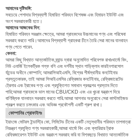
আমাদের দৃষ্টিভঙ্গি:
সবচেয়ে পেশাদার বিশ্বব্যাপী হিমায়িত পরিবহন বিশেষজ্ঞ এবং হিমায়ন ইউনিট এবং
অংশ সরবরাহকারী হতে।
আমাদের আজকের দিন:
হিমায়িত পরিবহন সরঞ্জাম ক্ষেত্রে, আমরা গ্রাহকদের উচ্চমানের পণ্য এবং পরিষেবা
সরবরাহ করতে পারি।আমাদের বিশ্বব্যাপী গ্রাহকরা চীনে তৈরি সেরা মানের যানবাহন
পণ্য পেতে পারেন.
কেননা:
আমরা কিছু বিখ্যাত আন্তর্জাতিক ব্র্যান্ড দ্বারা অনুমোদিত পরিবেশক রাখাঃ
থার্মো কিং
,
নিউ এনার্জি ইলেকট্রিক গল্ফ বগি এবং দর্শনীয় স্থান গাড়ি
ক্লাব কার
ইনগারসোল
র্যান্ডের অধীনে কোম্পানি; আমরা
সিআইএমসি
, বিশ্বের শীর্ষস্থানীয় কনটেইনার
প্রস্তুতকারক, তাই আমরা সিআইএমসির রেফ্রিজার কনটেইনার, রেফ্রিজারেটেড
ট্রেলার এবং ট্রাকের পণ্য এবং প্রযুক্তিগত সমাধান প্রকল্পের প্রস্তাব দিতে
পারি;আমরা গ্রাহককে ভাল মানের CBU/CKD এবং এর খুচরা যন্ত্রাংশ দিয়ে
বাণিজ্যিক যানবাহন সরবরাহ করতে পারি.
আমরা আপনার অনুরোধে সেরা কাস্টমাইজড
প্রকল্প করতে চমৎকার এবং অভিজ্ঞ প্রকৌশলী একটি গ্রুপ রাখা।
কোম্পানির প্রোফাইলঃ
ইয়াংজে মোটরস ইন্ডাস্ট্রি কো, লিমিটেড চীনের একটি নেতৃস্থানীয় পরিবহন তাপমাত্রা
নিয়ন্ত্রণ প্রযুক্তি পণ্য সরবরাহকারী,আমরা থার্মো কিং এবং ক্যারিয়ার ট্রাক
রেফ্রিজারেশন ইউনিট এবং যন্ত্রাংশ সরবরাহ করি যা বিশ্বজুড়ে বিখ্যাত আন্তর্জাতিক