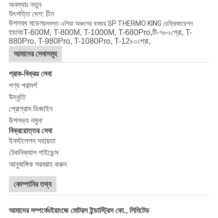
অবস্থাঃ নতুন
উৎপত্তি দেশ: চীন
উপলব্ধ মডেলঃ
সমস্ত এশিয়া অঞ্চলের বাজার SP THERMO KING রেফ্রিজারেশন
T-600M, T-800M, T-1000M, T-680Pro,
টি-৭
৮০প্রো,
T-
ইউনিট
880Pro, T-980Pro, T-1080Pro, T-12
৮০প্রো,
আমাদের সেবাসমূহ
প্রাক-বিক্রয় সেবা
পণ্য পরামর্শ
উদ্ধৃতি
প্রোগ্রাম ডিজাইন
উপলভ্য নমুনা
বিক্রয়োত্তর সেবা
ইনস্টলেশন সহায়তা
টেকনিক্যাল গাইডেন্স
আনুষাঙ্গিক সরবরাহ করুন
কোম্পানির তথ্য
আমাদের সম্পর্কেঃইয়াংজে মোটরস ইন্ডাস্ট্রিস কো., লিমিটেড