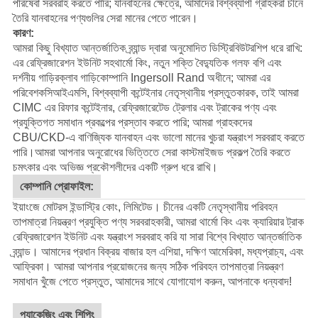
পরিষেবা সরবরাহ করতে পারি; যানবাহনের ক্ষেত্রে, আমাদের বিশ্বব্যাপী গ্রাহকরা চীনে
তৈরি যানবাহনের পণ্যগুলির সেরা মানের পেতে পারেন।
কারণ:
আমরা কিছু বিখ্যাত আন্তর্জাতিক ব্র্যান্ড দ্বারা অনুমোদিত ডিস্ট্রিবিউটরশিপ ধরে রাখি:
এর রেফ্রিজারেশন ইউনিট সহ
থার্মো কিং
, নতুন শক্তি বৈদ্যুতিক গলফ বগি এবং
দর্শনীয় গাড়ির
ক্লাব গাড়ি
কোম্পানি Ingersoll Rand অধীনে; আমরা এর
পরিবেশক
সিআইএমসি
, বিশ্বব্যাপী কন্টেইনার নেতৃস্থানীয় প্রস্তুতকারক, তাই আমরা
CIMC এর রিফার কন্টেইনার, রেফ্রিজারেটেড ট্রেলার এবং ট্রাকের পণ্য এবং
প্রযুক্তিগত সমাধান প্রকল্পের প্রস্তাব করতে পারি; আমরা গ্রাহকদের
CBU/CKD-এ বাণিজ্যিক যানবাহন এবং ভালো মানের খুচরা যন্ত্রাংশ সরবরাহ করতে
পারি।
আমরা আপনার অনুরোধের ভিত্তিতে সেরা কাস্টমাইজড প্রকল্প তৈরি করতে
চমৎকার এবং অভিজ্ঞ প্রকৌশলীদের একটি গ্রুপ ধরে রাখি।
কোম্পানি প্রোফাইল:
ইয়াংজে মোটরস ইন্ডাস্ট্রি কোং, লিমিটেড। চীনের একটি নেতৃস্থানীয় পরিবহন
তাপমাত্রা নিয়ন্ত্রণ প্রযুক্তি পণ্য সরবরাহকারী, আমরা থার্মো কিং এবং ক্যারিয়ার ট্রাক
রেফ্রিজারেশন ইউনিট এবং যন্ত্রাংশ সরবরাহ করি যা সারা বিশ্বে বিখ্যাত আন্তর্জাতিক
ব্র্যান্ড। আমাদের প্রধান বিক্রয় বাজার হল এশিয়া, দক্ষিণ আমেরিকা, মধ্যপ্রাচ্য, এবং
আফ্রিকা। আমরা আপনার প্রয়োজনের জন্য সঠিক পরিবহন তাপমাত্রা নিয়ন্ত্রণ
সমাধান খুঁজে পেতে প্রস্তুত, আমাদের সাথে যোগাযোগ করুন, আপনাকে ধন্যবাদ!
প্যাকেজিং এবং শিপিং