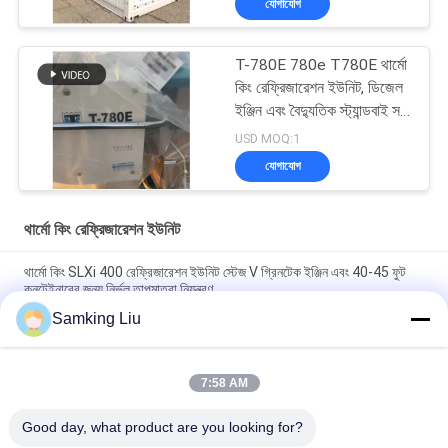
যোগাযোগ
T-780E 780e T780E থার্মো
কিং রেফ্রিজারেশন ইউনিট, ডিজেল
ইঞ্জিন এবং বৈদ্যুতিক স্ট্যান্ডবাই সহ
বৈদ্যুতিক পাখা, যা চীনে তৈরি
USD MOQ:1
যোগাযোগ
থার্মো কিং রেফ্রিজারেশন ইউনিট
থার্মো কিং SLXi 400 রেফ্রিজারেশন ইউনিট স্টেজ V গ্রিনটেক ইঞ্জিন এবং 40-45 ফুট
কনটেইনারের জন্য নির্ভুল তাপমাত্রা নিয়ন্ত্রণ
Samking Liu
মডেল লেজেন্ড L-1880 30/50 THERMO KING নতুন ট্রেলার রেফ্রিজারেশন ইউনিট
এশিয়া প্যাসিফিক বাজার ভাল জ্বালানী অর্থনীতি এবং শক্তিশালী শীতল কর্মক্ষমতা
7:58 AM
টি-৮৮০ প্রো টি-৮০ টি-৬৮০প্রো/টি-৭৮০প্রো/টি-১০৮০প্রো/টি-১২৮০প্রো
রেফ্রিজারেটর কুলিং সরঞ্জাম ইউনিট স্বচালিত ট্রাক বক্স থার্মো কিং
Good day, what product are you looking for?