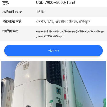
মূল্য:
USD 7900~8000/1unit
নিয়ন্ত্রণ
ডেলিভারি সময়:
15 দিন
আমাদের
পরিশোধের শর্ত:
এল/সি, টি/টি, ওয়েস্টার্ন ইউনিয়ন, মানিগ্রাম
সাথে
লক্ষণীয় করা:
,
ব্যবহৃত থার্মো কিং এসবি-২১০
ইনগারসোল-র্যান্ড ইঞ্জিন থার্মো কিং এসবি-২১০
,
যোগাযোগ
২০১২ থার্মো কিং এসবি-২১০
ভালো দাম
খবর
মামলা
সাইট
ম্যাপ