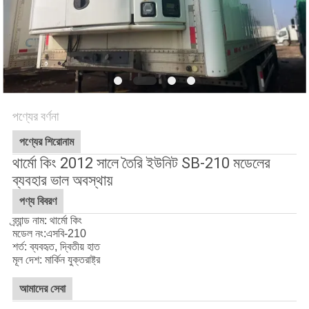
গোপনীয়তা
নীতি
পণ্যের বর্ণনা
পণ্যের শিরোনাম
থার্মো কিং 2012 সালে তৈরি ইউনিট SB-210 মডেলের
ব্যবহার ভাল অবস্থায়
পণ্য বিবরণ
ব্র্যান্ড নাম: থার্মো কিং
মডেল নং:
এসবি-210
শর্ত: ব্যবহৃত, দ্বিতীয় হাত
মূল দেশ: মার্কিন যুক্তরাষ্ট্র
আমাদের সেবা