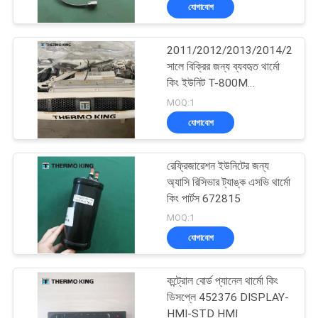
যোগাযোগ
নিয়ন্ত্রণ
2011/2012/2013/2014/2015
আমাদের
60
সালে বিক্রির জন্য ব্যবহৃত থার্মো
সাথে
কিং ইউনিট T-800M
ক্যারিয়ার রেফ্রিজারেশন
রেফ্রিজারেশন ভাল এবং ভাল মানের
MOQ:1
যোগাযোগ
ইউনিট
কাজ করে
যোগাযোগ
খবর
রেফ্রিজারেশন ইউনিটের জন্য
অ্যাসি রিসিভার ট্যাঙ্ক এসভি থার্মো
মামলা
কিং পার্টস 672815
339
MOQ:1
যোগাযোগ
সাইট
থার্মো কিং অংশ
ম্যাপ
কন্ট্রোল বোর্ড প্যানেল থার্মো কিং
ডিসপ্লে 452376 DISPLAY-
HMI-STD HMI