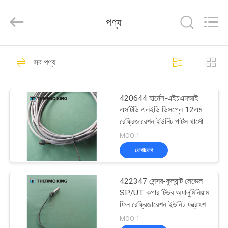
YANGTZE
MOTORS
INDUSTRY
পণ্য
CO.,
LIMITED.
All
Rights
বাড়ি
Reserved.
113
সব পণ্য
থার্মো কিং রেফ্রিজারেশন
পণ্য
ইউনিট
420644 হার্নেস-এইচএমআই
এসটিডি এলইডি ডিসপ্লে 12এম
আমাদের
রেফ্রিজারেশন ইউনিট পার্টস থার্মো
কিং
সম্বন্ধে
MOQ:1
যোগাযোগ
21
কারখানা
থার্মো কিং ভ্যান
422347 সেন্সর-কুল্যান্ট লেভেল
পরিদর্শন
SP/UT কপার টিউব অ্যালুমিনিয়াম
রেফ্রিজারেশন ইউনিট
ফিন রেফ্রিজারেশন ইউনিট যন্ত্রাংশ
গুণমান
MOQ:1