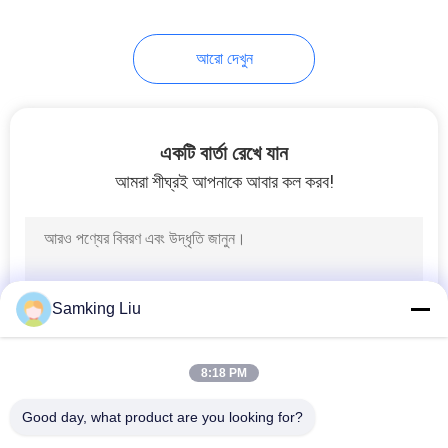
13
আরো দেখুন
আধা ট্রেলার রেফ্রিজারেশন
ইউনিট
একটি বার্তা রেখে যান
আমরা শীঘ্রই আপনাকে আবার কল করব!
8
ছাদ মাউন্ট রেফ্রিজারেশন
Samking Liu
ইউনিট
8:18 PM
Good day, what product are you looking for?