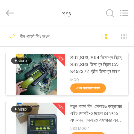
YANGTZE
MOTORS
INDUSTRY
পণ্য
CO.,
LIMITED.
All
Rights
বাড়ি
Reserved.
113
চীন থার্মো কিং অংশ
থার্মো কিং রেফ্রিজারেশন
পণ্য
ইউনিট
HOT
SR2,SR3, SR4 ডিসপ্লে স্ক্রিন,
SR2,SR3 ডিসপ্লে স্ক্রিন CA-
আমাদের
8452372 গ্রীন ডিসপ্লে টাইপ
এলসিডি স্ক্রিন থার্মো কিং SB210
সম্বন্ধে
MOQ:1
SB230 HMIs আফটারমার্কেট
এখন অনুসন্ধান করুন
স্পেয়ার পার্টস
21
কারখানা
থার্মো কিং ভ্যান
HOT
নতুন থার্মো কিং এসআর৩ কন্ট্রোলার
পরিদর্শন
এইচএমআই-৩ মডেল ৪৫২৭২৬
রেফ্রিজারেশন ইউনিট
এসআর২ এসআর৩ এসআর৪ এর
জন্য মেরামত পরিষেবা সহ
গুণমান
USD MOQ:1