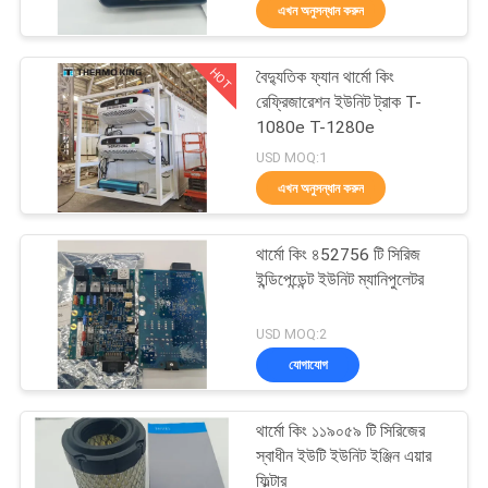
এখন অনুসন্ধান করুন
নিয়ন্ত্রণ
HOT
বৈদ্যুতিক ফ্যান থার্মো কিং
আমাদের
60
রেফ্রিজারেশন ইউনিট ট্রাক T-
সাথে
1080e T-1280e
ক্যারিয়ার রেফ্রিজারেশন
USD MOQ:1
যোগাযোগ
ইউনিট
এখন অনুসন্ধান করুন
খবর
থার্মো কিং ৪52756 টি সিরিজ
ইন্ডিপেন্ডেন্ট ইউনিট ম্যানিপুলেটর
মামলা
339
USD MOQ:2
যোগাযোগ
সাইট
থার্মো কিং অংশ
ম্যাপ
থার্মো কিং ১১৯০৫৯ টি সিরিজের
স্বাধীন ইউটি ইউনিট ইঞ্জিন এয়ার
ফিল্টার