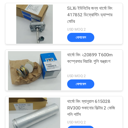
SLXi ইউনিটের জন্য থার্মো কিং
13
417852 ডিফ্রোস্টিং ড্যাম্পার
আধা ট্রেলার রেফ্রিজারেশন
মোটর
USD MOQ:2
ইউনিট
যোগাযোগ
থার্মো কিং ২20899 T600m
কম্প্রেসার বিয়ারিং পুলি যন্ত্রাংশ
8
USD MOQ:2
ছাদ মাউন্ট রেফ্রিজারেশন
যোগাযোগ
ইউনিট
থার্মো কিং ম্যানুয়াল 615028
RV300 শুকানোর ফিল্টার 2 কেজি
পলি পার্টস
USD MOQ:2