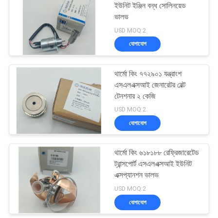
ইউনিট ইঞ্জিন বন্ধ সোলিনয়েড
ভালভ
15
USD MOQ:2
যোগাযোগ
থার্মো কিং টি সিরিজ
থার্মো কিং ৭৭২৯০১ যন্ত্রাংশ
এসএলএক্সআই জেনারেটর বেল্ট
টেনশনার ২ কেজি
USD MOQ:2
যোগাযোগ
4
থার্মো কিং ৬১৮১৮৮ রেফ্রিজারেটেড
ইসুজু ফ্রিজ ট্রাক
ট্রান্সপোর্ট এসএলএক্সআই ইউনিট
এক্সপ্যানশন ভালভ
USD MOQ:2
যোগাযোগ