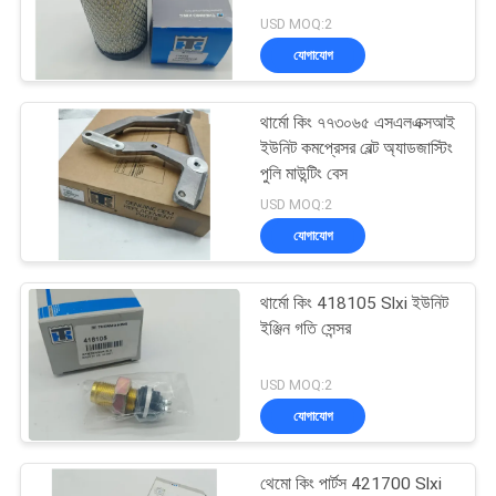
গোপনীয়তা
USD MOQ:2
নীতি
যোগাযোগ
104
ক্যারিয়ার রেফ্রিজারেশন
থার্মো কিং ৭৭৩০৬৫ এসএলএক্সআই
ইউনিট কমপ্রেসর বেল্ট অ্যাডজাস্টিং
যন্ত্রাংশ
পুলি মাউন্টিং বেস
USD MOQ:2
যোগাযোগ
থার্মো কিং 418105 Slxi ইউনিট
2
ইঞ্জিন গতি সেন্সর
থার্মো কিং রেফ্রিজারেটেড
USD MOQ:2
ট্রাক
যোগাযোগ
থেমো কিং পার্টস 421700 Slxi