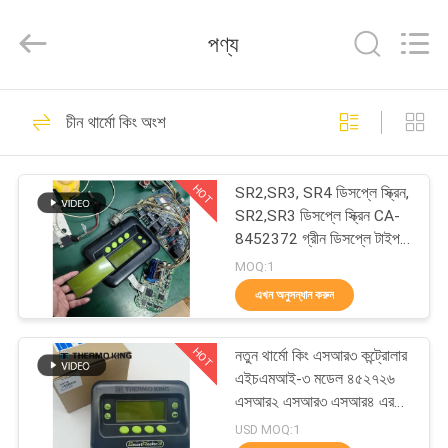
YANGTZE
MOTORS
INDUSTRY
পণ্য
CO.,
LIMITED.
All
Rights
বাড়ি
Reserved.
113
চীন থার্মো কিং অংশ
থার্মো কিং রেফ্রিজারেশন
পণ্য
ইউনিট
HOT
SR2,SR3, SR4 ডিসপ্লে স্ক্রিন,
SR2,SR3 ডিসপ্লে স্ক্রিন CA-
আমাদের
8452372 গ্রীন ডিসপ্লে টাইপ
এলসিডি স্ক্রিন থার্মো কিং SB210
সম্বন্ধে
MOQ:1
SB230 HMIs আফটারমার্কেট
এখন অনুসন্ধান করুন
স্পেয়ার পার্টস
21
কারখানা
থার্মো কিং ভ্যান
HOT
নতুন থার্মো কিং এসআর৩ কন্ট্রোলার
পরিদর্শন
এইচএমআই-৩ মডেল ৪৫২৭২৬
রেফ্রিজারেশন ইউনিট
এসআর২ এসআর৩ এসআর৪ এর
জন্য মেরামত পরিষেবা সহ
গুণমান
USD MOQ:1