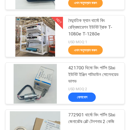
এখন অনুসন্ধান করুন
নিয়ন্ত্রণ
HOT
বৈদ্যুতিক ফ্যান থার্মো কিং
আমাদের
60
রেফ্রিজারেশন ইউনিট ট্রাক T-
সাথে
1080e T-1280e
ক্যারিয়ার রেফ্রিজারেশন
USD MOQ:1
যোগাযোগ
ইউনিট
এখন অনুসন্ধান করুন
খবর
421700 থিমো কিং পার্টস Slxi
ইউনিট ইঞ্জিন শাটডাউন সোলেনয়েড
মামলা
ভালভ
339
USD MOQ:2
যোগাযোগ
সাইট
থার্মো কিং অংশ
ম্যাপ
772901 থার্মো কিং পার্টস Slxi
জেনারেটর বেল্ট টেনশনার 2 কেজি