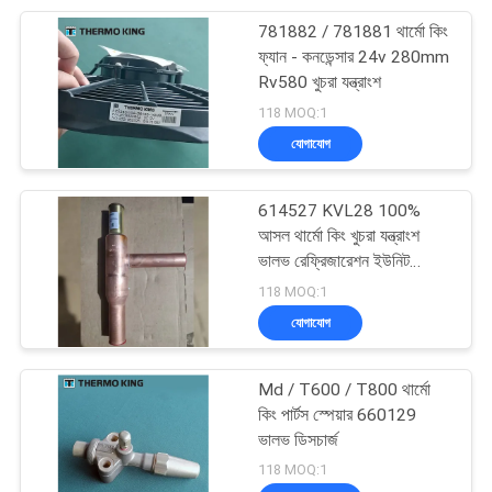
781882 / 781881 থার্মো কিং
13
ফ্যান - কনডেন্সার 24v 280mm
আধা ট্রেলার রেফ্রিজারেশন
Rv580 খুচরা যন্ত্রাংশ
118 MOQ:1
ইউনিট
যোগাযোগ
614527 KVL28 100%
আসল থার্মো কিং খুচরা যন্ত্রাংশ
ভালভ রেফ্রিজারেশন ইউনিট
8
3E71871G01
118 MOQ:1
ছাদ মাউন্ট রেফ্রিজারেশন
যোগাযোগ
ইউনিট
Md / ​​T600 / T800 থার্মো
কিং পার্টস স্পেয়ার 660129
ভালভ ডিসচার্জ
118 MOQ:1